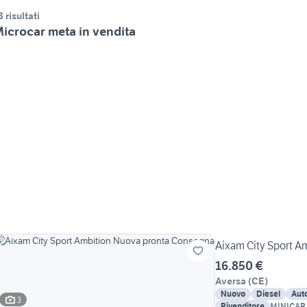
8 risultati
icrocar meta in vendita
Aixam City Sport A
16.850 €
Aversa
(
CE
)
Nuovo
Diesel
Aut
3
Rivenditore
MINICAR