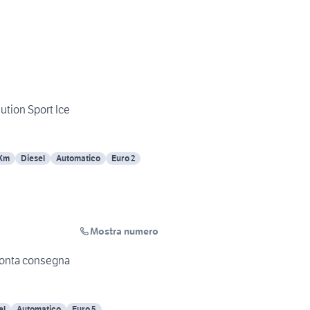
ution Sport Ice
 Km
Diesel
Automatico
Euro 2
Mostra numero
onta consegna
el
Automatico
Euro 5