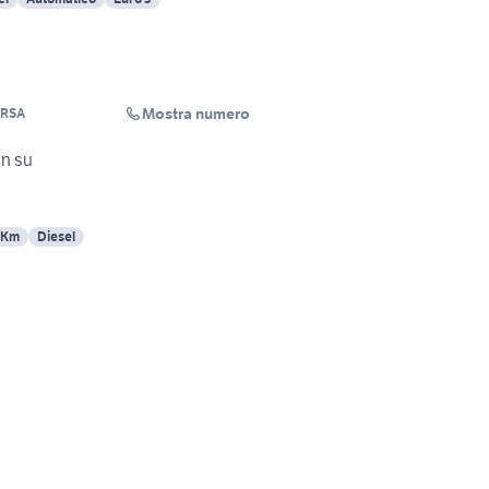
Mostra numero
ERSA
in su
 Km
Diesel