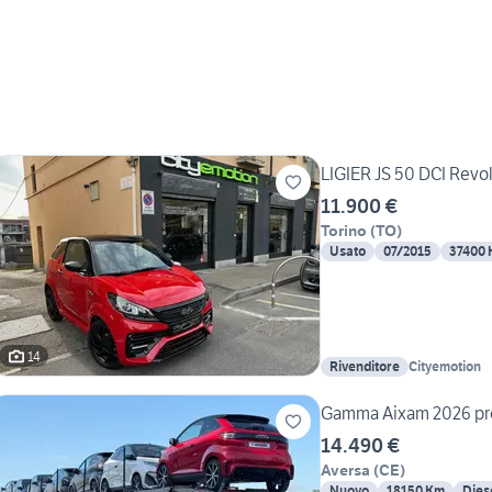
LIGIER JS 50 DCI Revol
11.900 €
Torino
(
TO
)
Usato
07/2015
37400
14
Rivenditore
Cityemotion
Gamma Aixam 2026 pr
14.490 €
Aversa
(
CE
)
Nuovo
18150 Km
Dies