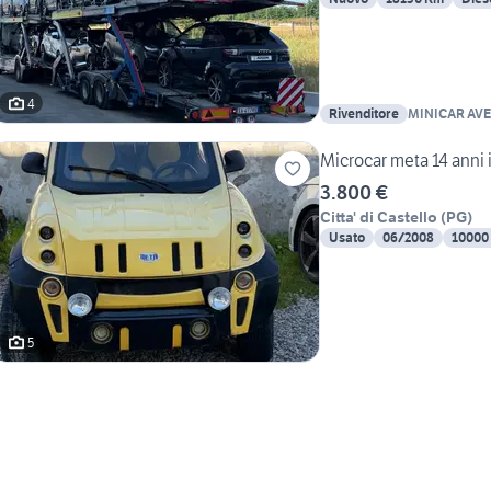
4
Rivenditore
MINICAR AV
Microcar meta 14 anni 
3.800 €
Citta' di Castello
(
PG
)
Usato
06/2008
10000
5