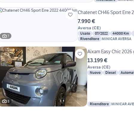
Chatenet CH46 Sport Erre
7.990 €
Aversa
(
CE
)
Usato
07/2022
44000 Km
7
Rivenditore
MINICAR AVERSA
Aixam Easy Chic 2026 g
13.199 €
Aversa
(
CE
)
Nuovo
Diesel
Automat
8
Rivenditore
MINICAR AV