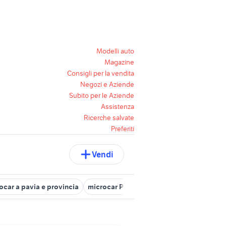
Modelli auto
Magazine
Consigli per la vendita
Negozi e Aziende
Subito per le Aziende
Assistenza
Ricerche salvate
Preferiti
Vendi
ocar a pavia e provincia
microcar Puglia
microcar usate sardeg