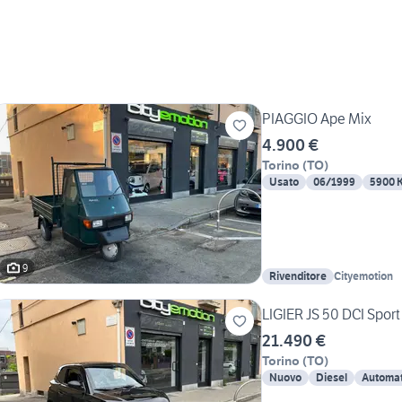
PIAGGIO Ape Mix
4.900 €
Torino
(
TO
)
Usato
06/1999
5900 
9
Rivenditore
Cityemotion
LIGIER JS 50 DCI Sport
21.490 €
Torino
(
TO
)
Nuovo
Diesel
Automat