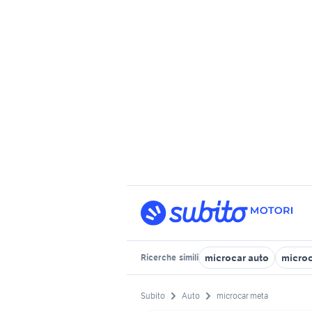
microcar auto
microc
Ricerche
simili
Subito
Auto
microcar meta