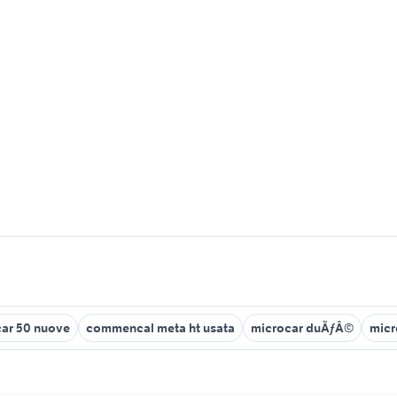
ar 50 nuove
commencal meta ht usata
microcar duÃƒÂ©
micr