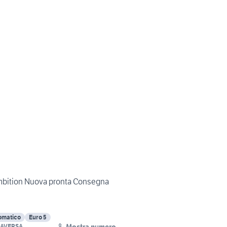
mbition Nuova pronta Consegna
omatico
Euro 5
Mostra numero
 AVERSA