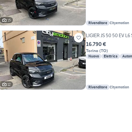
15
Rivenditore
Cityemotion
LIGIER JS 50 50 EV L6 
16.790 €
Torino
(
TO
)
Nuovo
Elettrica
Autom
12
Rivenditore
Cityemotion