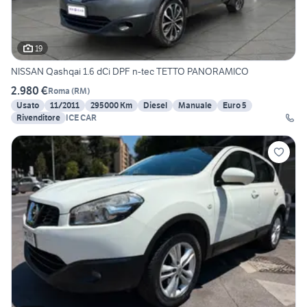
19
NISSAN Qashqai 1.6 dCi DPF n-tec TETTO PANORAMICO
2.980 €
Roma
(
RM
)
Usato
11/2011
295000 Km
Diesel
Manuale
Euro 5
Rivenditore
ICE CAR