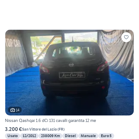
14
Nissan Qashqai 1.6 dCi 131 cavalli garantita 12 me
3.200 €
San Vittore del Lazio
(
FR
)
Usato
12/2012
238009 Km
Diesel
Manuale
Euro 5