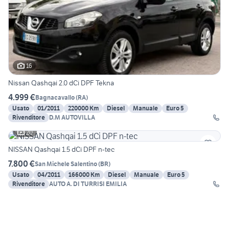
16
Nissan Qashqai 2.0 dCi DPF Tekna
4.999 €
Bagnacavallo
(
RA
)
Usato
01/2011
220000 Km
Diesel
Manuale
Euro 5
Rivenditore
D.M AUTOVILLA
20
NISSAN Qashqai 1.5 dCi DPF n-tec
7.800 €
San Michele Salentino
(
BR
)
Usato
04/2011
166000 Km
Diesel
Manuale
Euro 5
Rivenditore
AUTO A. DI TURRISI EMILIA