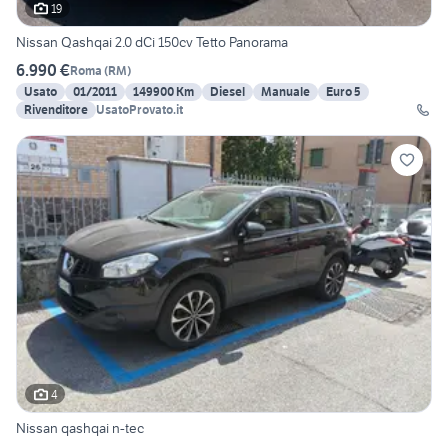
19
Nissan Qashqai 2.0 dCi 150cv Tetto Panorama
6.990 €
Roma
(
RM
)
Usato
01/2011
149900 Km
Diesel
Manuale
Euro 5
Rivenditore
UsatoProvato.it
4
Nissan qashqai n-tec