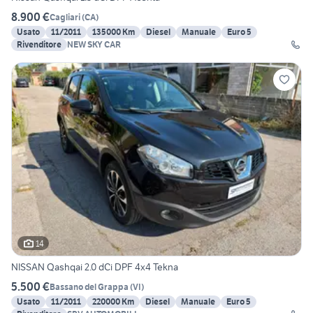
8.900 €
Cagliari
(
CA
)
Usato
11/2011
135000 Km
Diesel
Manuale
Euro 5
Rivenditore
NEW SKY CAR
14
NISSAN Qashqai 2.0 dCi DPF 4x4 Tekna
5.500 €
Bassano del Grappa
(
VI
)
Usato
11/2011
220000 Km
Diesel
Manuale
Euro 5