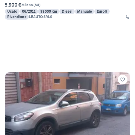
5.900 €
Milano
(
MI
)
Usato
06/2011
99000 Km
Diesel
Manuale
Euro 5
Rivenditore
LEAUTO SRLS