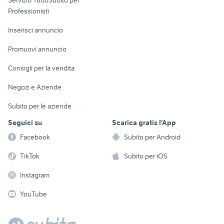
Servizio TuttoSubito per
persona
Informatica
Animali
Professionisti
Arredamento e
Console e
Accessori per
Casalinghi
Inserisci annuncio
Videogiochi
animali
Elettrodomestici
Promuovi annuncio
Audio/Video
Musica e Film
Giardino e Fai da te
Consigli per la vendita
Fotografia
Libri e Riviste
Abbigliamento e
Negozi e Aziende
Telefonia
Strumenti Musicali
Accessori
Subito per le aziende
Sports
Tutto per i bambini
Seguici su
Scarica gratis l'App
Biciclette
Facebook
Subito per Android
Collezionismo
TikTok
Subito per iOS
Instagram
YouTube