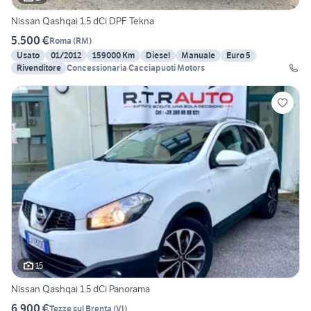
Nissan Qashqai 1.5 dCi DPF Tekna
5.500 €
Roma
(
RM
)
Usato
01/2012
159000 Km
Diesel
Manuale
Euro 5
Rivenditore
Concessionaria Cacciapuoti Motors
15
Nissan Qashqai 1.5 dCi Panorama
6.900 €
Tezze sul Brenta
(
VI
)