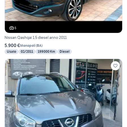
6
Nissan Qashqai 1.5 diesel anno 2011
5.900 €
Monopoli
(
BA
)
Usato
02/2011
199000 Km
Diesel