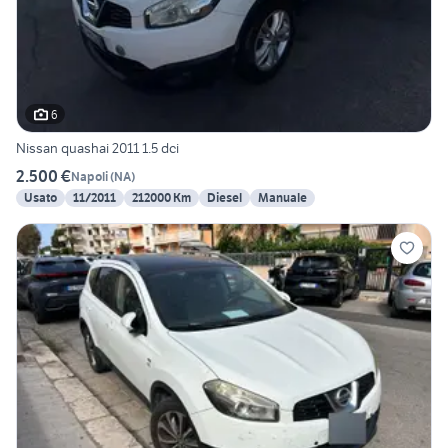
6
Nissan quashai 2011 1.5 dci
2.500 €
Napoli
(
NA
)
Usato
11/2011
212000 Km
Diesel
Manuale