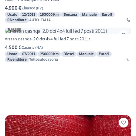
4.900 €
Zinasco
(
PV
)
Usato
12/2011
153000 Km
Benzina
Manuale
Euro 5
Rivenditore
AUTO ITALIA
11
nissan qashqai 2.0 dci 4x4 full led 7 posti 2011 t
4.500 €
Casoria
(
NA
)
Usato
07/2011
250000 Km
Diesel
Manuale
Euro 5
Rivenditore
Tuttoautocasoria