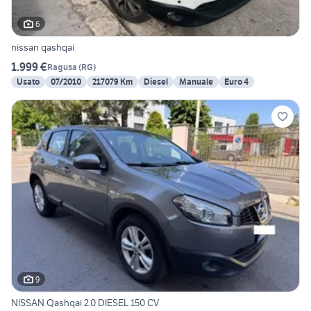
6
nissan qashqai
1.999 €
Ragusa
(
RG
)
Usato
07/2010
217079 Km
Diesel
Manuale
Euro 4
9
NISSAN Qashqai 2.0 DIESEL 150 CV