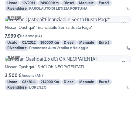
Usato
12/2011
249000 Km
Diesel
Manuale
Euro 5
Rivenditore
PAROLAUTO DI LETIZIA FORTUNA
17
Nissan Qashqai"Finanziabile Senza Busta Paga"
7.999 €
Palermo
(
PA
)
Usato
01/2012
160000 Km
Diesel
Manuale
Euro 5
Rivenditore
Francesco Auto Vendita e Noleggio
9
Nissan Qashqai 1.5 dCi OK NEOPATENTATI
3.500 €
Ancona
(
AN
)
Usato
08/2011
214000 Km
Diesel
Manuale
Euro 5
Rivenditore
LORENZO