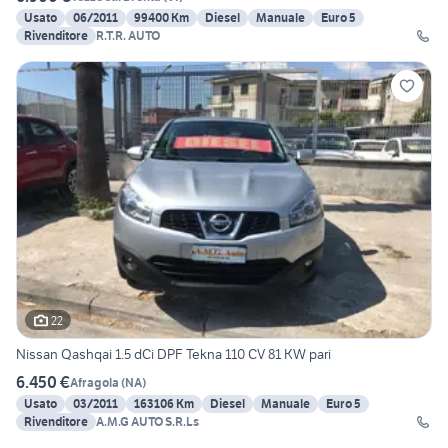
Usato
06/2011
99400 Km
Diesel
Manuale
Euro 5
Rivenditore
R.T.R. AUTO
22
Nissan Qashqai 1.5 dCi DPF Tekna 110 CV 81 KW pari
6.450 €
Afragola
(
NA
)
Usato
03/2011
163106 Km
Diesel
Manuale
Euro 5
Rivenditore
A.M.G AUTO S.R.Ls