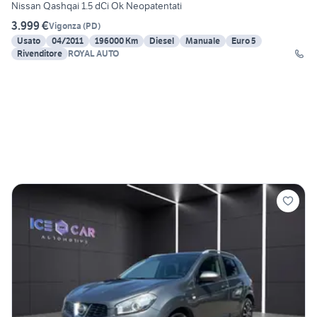
Nissan Qashqai 1.5 dCi Ok Neopatentati
3.999 €
Vigonza
(
PD
)
Usato
04/2011
196000 Km
Diesel
Manuale
Euro 5
Rivenditore
ROYAL AUTO