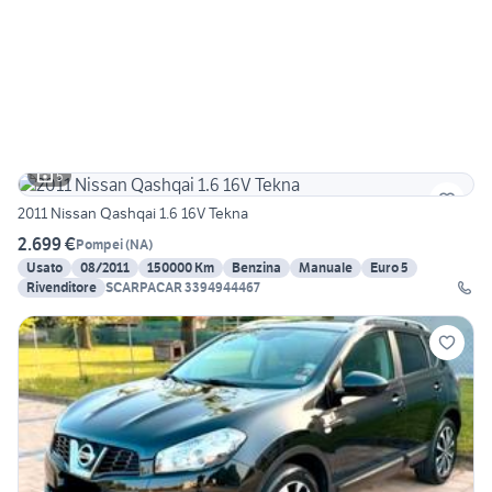
5
2011 Nissan Qashqai 1.6 16V Tekna
2.699 €
Pompei
(
NA
)
Usato
08/2011
150000 Km
Benzina
Manuale
Euro 5
Rivenditore
SCARPACAR 3394944467