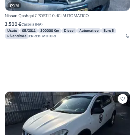
26
Nissan Qashqai 7 POSTI 2.0 dCi AUTOMATICO
3.500 €
Casoria
(
NA
)
Usato
05/2011
300000 Km
Diesel
Automatico
Euro 5
Rivenditore
ERREBI MOTORI