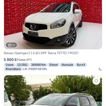
24
Nissan Qashqai+2 1.5 dCi DPF Tekna TETTO 7 POSTI
5.900 €
Pistoia
(
PT
)
Usato
12/2011
260000 Km
Diesel
Manuale
Euro 5
Rivenditore
J.M. PRESTIGE SRL