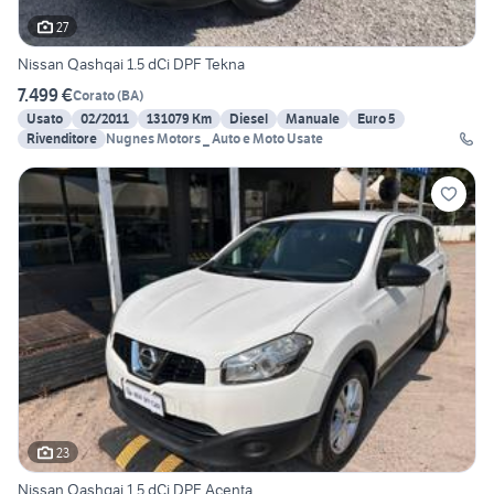
27
Nissan Qashqai 1.5 dCi DPF Tekna
7.499 €
Corato
(
BA
)
Usato
02/2011
131079 Km
Diesel
Manuale
Euro 5
Rivenditore
Nugnes Motors _ Auto e Moto Usate
23
Nissan Qashqai 1.5 dCi DPF Acenta