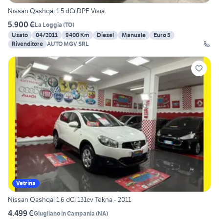
Nissan Qashqai 1.5 dCi DPF Visia
5.900 €
La Loggia
(
TO
)
Usato
04/2011
9400 Km
Diesel
Manuale
Euro 5
Rivenditore
AUTO MGV SRL
Vetrina
Nissan Qashqai 1.6 dCi 131cv Tekna - 2011
4.499 €
Giugliano in Campania
(
NA
)