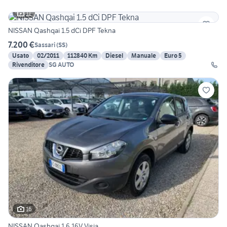
11
NISSAN Qashqai 1.5 dCi DPF Tekna
7.200 €
Sassari
(
SS
)
Usato
02/2011
112840 Km
Diesel
Manuale
Euro 5
Rivenditore
SG AUTO
16
NISSAN Qashqai 1.6 16V Visia