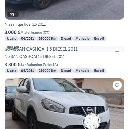
4
Nissan qashqai 1.5 2011
3.000 €
Misterbianco
(
CT
)
Usato
04/2011
250000 Km
Diesel
Manuale
Euro 5
6
NISSAN QASHQAI 1.5 DIESEL 2011
3.800 €
San Valentino Torio
(
SA
)
Usato
04/2011
289000 Km
Diesel
Manuale
Euro 5