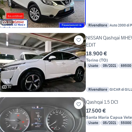
30
Rivenditore
Auto 2000 di P
NISSAN Qashqai MHE
EDIT
18.900 €
Torino
(
TO
)
Usato
09/2021
69500
30
Rivenditore
GICAR di GIL
Qashqai 1.5 DCI
17.500 €
Santa Maria Capua Vete
Usato
05/2021
55000