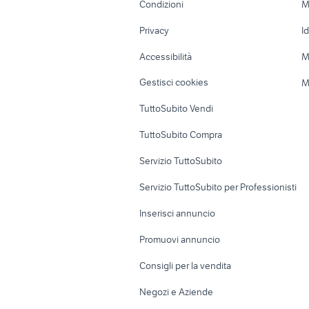
Condizioni
M
Nautica
Garage e box
Privacy
I
Caravan e Camper
Loft, mansarde 
Accessibilità
M
Veicoli commerciali
Case vacanza
Gestisci cookies
M
Uffici e Locali
TuttoSubito Vendi
commerciali
TuttoSubito Compra
Servizio TuttoSubito
Servizio TuttoSubito per Professionisti
Inserisci annuncio
Promuovi annuncio
Consigli per la vendita
Negozi e Aziende