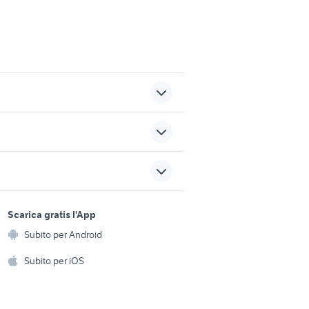
panda 2017
auto grandinate
diesel
sports e hobby
opel astra sw 2019
a
Scarica gratis l'App
Animali
Subito per Android
pania
audi rsq8 2022
ento e
Accessori per animali
hi
Subito per iOS
Musica e Film
omestici
Libri e Riviste
e Fai da te