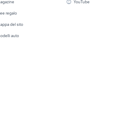
agazine
YouTube
Attrezzature di lavoro
Telefonia
Abbigli
dee regalo
Accesso
e altro
appa del sito
Tutto per
odelli auto