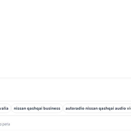
valia
nissan qashqai business
autoradio nissan qashqai audio v
o perla