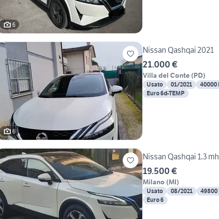
6
Nissan Qashqai 2021
21.000 €
Villa del Conte
(
PD
)
Usato
01/2021
40000
Euro 6d-TEMP
6
Nissan Qashqai 1.3 mh
19.500 €
Milano
(
MI
)
Usato
08/2021
49800
Euro 6