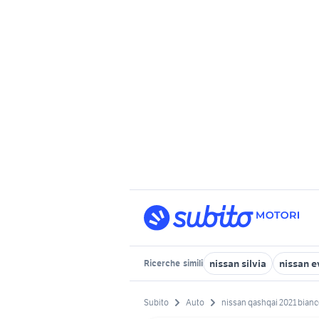
nissan silvia
nissan e
Ricerche
simili
Subito
Auto
nissan qashqai 2021 bianc