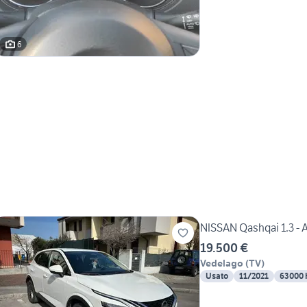
6
NISSAN Qashqai 1.3 - 
19.500 €
Vedelago
(
TV
)
Usato
11/2021
63000