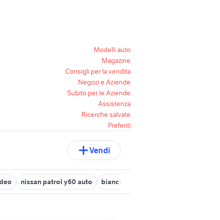
Modelli auto
Magazine
Consigli per la vendita
Negozi e Aziende
Subito per le Aziende
Assistenza
Ricerche salvate
Preferiti
Vendi
ideo
nissan patrol y60 auto
bianchi tonale 175
nissan qashqai 