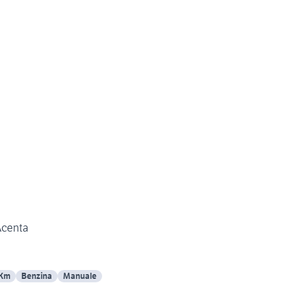
Acenta
 Km
Benzina
Manuale