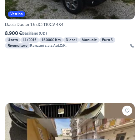
Vetrina
Dacia Duster 1.5 dCi 110CV 4X4
8.900 €
Basiliano
(
UD
)
Usato
11/2015
160000 Km
Diesel
Manuale
Euro 5
Rivenditore
Ranzani s.a.s Aut.O.K.