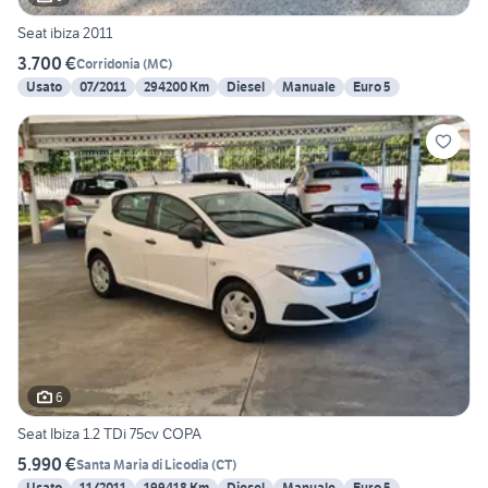
Seat ibiza 2011
3.700 €
Corridonia
(
MC
)
Usato
07/2011
294200 Km
Diesel
Manuale
Euro 5
6
Seat Ibiza 1.2 TDi 75cv COPA
5.990 €
Santa Maria di Licodia
(
CT
)
Usato
11/2011
199418 Km
Diesel
Manuale
Euro 5