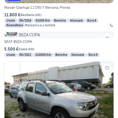
Nissan Qashqai 1.2 DIG-T Benzina, Pronta
11.800 €
Basiliano
(
UD
)
Usato
06/2016
61000 Km
Benzina
Manuale
Euro 6
Rivenditore
Ranzani s.a.s Aut.O.K.
6
SEAT IBIZA COPA
5.500 €
Como
(
CO
)
Usato
05/2012
110000 Km
Benzina
Manuale
Euro 5