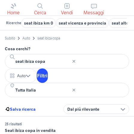
Home
Cerca
Vendi
Messaggi
seat ibiza km 0
seat vicenza e provincia
seat altea 
Ricerche
Subito
Auto
seat ibiza copa
Cosa cerchi?
Filtri
Auto
Salva ricerca
Dal più rilevante
25 risultati
Seat ibiza copa in vendita