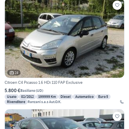
24
Citroen C4 Picasso 1.6 HDi 110 FAP Exclusive
5.800 €
Basiliano
(
UD
)
Usato
02/2012
199999 Km
Diesel
Automatico
Euro 5
Rivenditore
Ranzani s.a.s Aut.O.K.