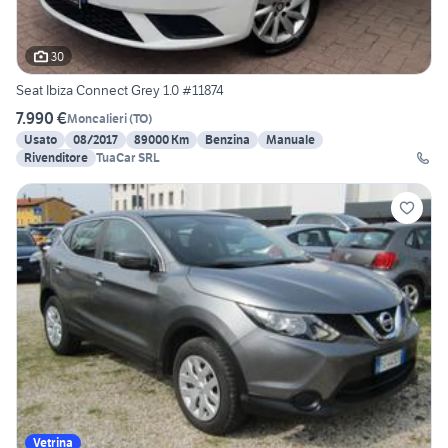
30
Seat Ibiza Connect Grey 1.0 #11874
7.990 €
Moncalieri
(
TO
)
Usato
08/2017
89000 Km
Benzina
Manuale
Rivenditore
TuaCar SRL
Vetrina