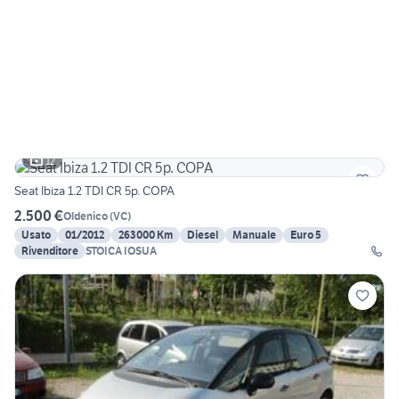
12
Seat Ibiza 1.2 TDI CR 5p. COPA
2.500 €
Oldenico
(
VC
)
Usato
01/2012
263000 Km
Diesel
Manuale
Euro 5
Rivenditore
STOICA IOSUA