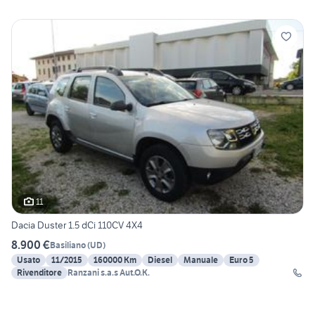
11
Dacia Duster 1.5 dCi 110CV 4X4
8.900 €
Basiliano
(
UD
)
Usato
11/2015
160000 Km
Diesel
Manuale
Euro 5
Rivenditore
Ranzani s.a.s Aut.O.K.