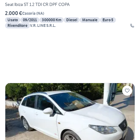
Seat Ibiza ST 1.2 TDI CR DPF COPA
2.000 €
Casoria
(
NA
)
Usato
09/2011
300000 Km
Diesel
Manuale
Euro 5
Rivenditore
V.R. LINE S.R.L.