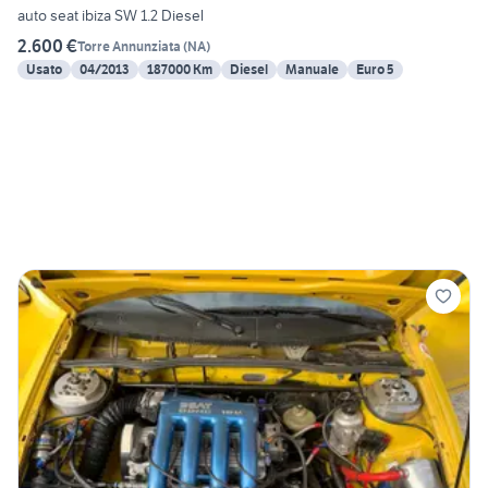
auto seat ibiza SW 1.2 Diesel
2.600 €
Torre Annunziata
(
NA
)
Usato
04/2013
187000 Km
Diesel
Manuale
Euro 5