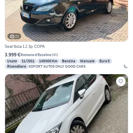
23
Seat Ibiza 1.2 3p. COPA
3.999 €
Romano d'Ezzelino
(
VI
)
Usato
11/2011
149000 Km
Benzina
Manuale
Euro 5
Rivenditore
SOFORT AUTOS ONLY GOOD CARS