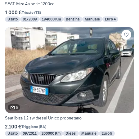
SEAT Ibiza 4a serie 1200cc
1.000 €
Trieste
(
TS
)
Usato
01/2009
194000 Km
Benzina
Manuale
Euro 4
6
Seat Ibiza 1.2 sw diesel Unico proprietario
2.100 €
Triggiano
(
BA
)
Usato
09/2011
200000 Km
Diesel
Manuale
Euro 5