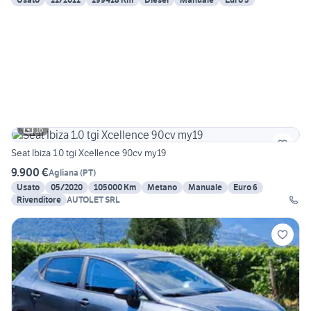
16
Seat Ibiza 1.0 tgi Xcellence 90cv my19
9.900 €
Agliana
(
PT
)
Usato
05/2020
105000 Km
Metano
Manuale
Euro 6
Rivenditore
AUTOLET SRL