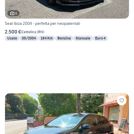
6
Seat ibiza 2004 - perfetta per neopatentati
2.500 €
Cattolica
(
RN
)
Usato
05/2004
194 Km
Benzina
Manuale
Euro 4