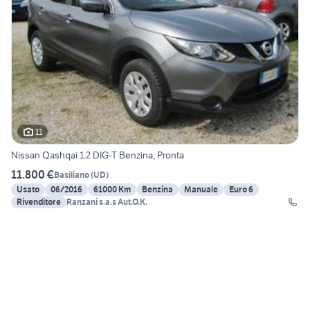
11
Nissan Qashqai 1.2 DIG-T Benzina, Pronta
11.800 €
Basiliano
(
UD
)
Usato
06/2016
61000 Km
Benzina
Manuale
Euro 6
Rivenditore
Ranzani s.a.s Aut.O.K.