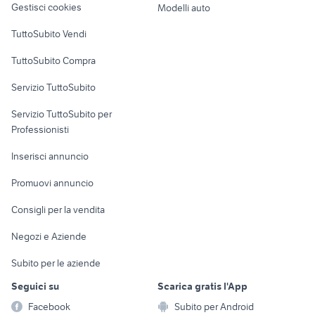
Gestisci cookies
Modelli auto
Case vacanza
TuttoSubito Vendi
Uffici e Locali
TuttoSubito Compra
commerciali
Servizio TuttoSubito
elettronica
per la casa e la
sports e hobby
Servizio TuttoSubito per
persona
Informatica
Animali
Professionisti
Arredamento e
Console e
Accessori per
Casalinghi
Inserisci annuncio
Videogiochi
animali
Elettrodomestici
Promuovi annuncio
Audio/Video
Musica e Film
Giardino e Fai da te
Consigli per la vendita
Fotografia
Libri e Riviste
Abbigliamento e
Negozi e Aziende
Telefonia
Strumenti Musicali
Accessori
Subito per le aziende
Sports
Tutto per i bambini
Seguici su
Scarica gratis l'App
Biciclette
Facebook
Subito per Android