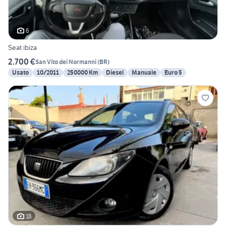
6
Seat ibiza
2.700 €
San Vito dei Normanni
(
BR
)
Usato
10/2011
250000 Km
Diesel
Manuale
Euro 5
18