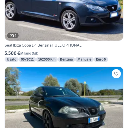
6
Seat Ibiza Copa 1.4 Benzina FULL OPTIONAL
5.500 €
Milano
(
MI
)
Usato
05/2011
162000 Km
Benzina
Manuale
Euro 5