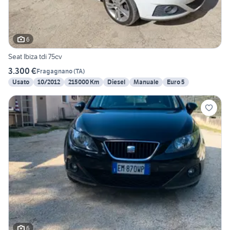
6
Seat Ibiza tdi 75cv
3.300 €
Fragagnano
(
TA
)
Usato
10/2012
215000 Km
Diesel
Manuale
Euro 5
6