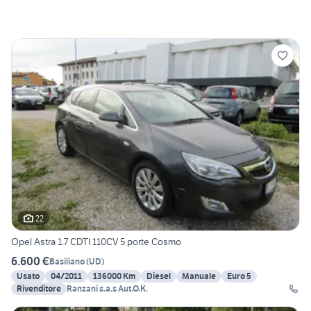
22
Opel Astra 1.7 CDTI 110CV 5 porte Cosmo
6.600 €
Basiliano
(
UD
)
Usato
04/2011
136000 Km
Diesel
Manuale
Euro 5
Rivenditore
Ranzani s.a.s Aut.O.K.