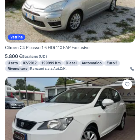
Vetrina
Citroen C4 Picasso 1.6 HDi 110 FAP Exclusive
5.800 €
Basiliano
(
UD
)
Usato
02/2012
199999 Km
Diesel
Automatico
Euro 5
Rivenditore
Ranzani s.a.s Aut.O.K.