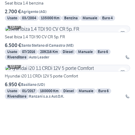
Seat Ibiza 1.4 benzina
2.700 €
Agrigento
(
AG
)
Usato
03/2004
135000 Km
Benzina
Manuale
Euro 4
27
Seat Ibiza 1.4 TDI 90 CV CR 5p. FR
6.500 €
Santo Stefano di Camastra
(
ME
)
Usato
07/2016
209216 Km
Diesel
Manuale
Euro 6
Rivenditore
Auto Leader
12
Hyundai i20 1.1 CRDi 12V 5 porte Comfort
6.950 €
Basiliano
(
UD
)
Usato
01/2017
180000 Km
Diesel
Manuale
Euro 6
Rivenditore
Ranzani s.a.s Aut.O.K.