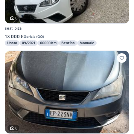
6
seat ibiza
13.000 €
Gorizia
(
GO
)
Usato
09/2021
60000 Km
Benzina
Manuale
6