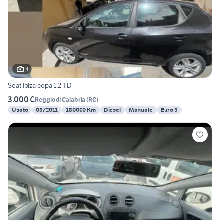
4
Seat Ibiza copa 1.2 TD
3.000 €
Reggio di Calabria
(
RC
)
Usato
05/2011
180000 Km
Diesel
Manuale
Euro 5