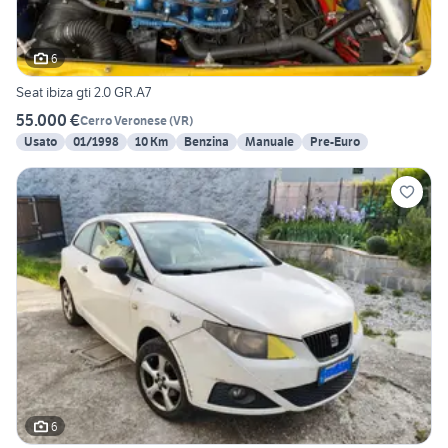
6
Seat ibiza gti 2.0 GR.A7
55.000 €
Cerro Veronese
(
VR
)
Usato
01/1998
10 Km
Benzina
Manuale
Pre-Euro
6