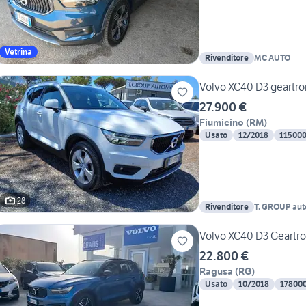
Vetrina
Rivenditore
MC AUTO
Volvo XC40 D3 geartro
27.900 €
Fiumicino
(
RM
)
Usato
12/2018
11500
28
Rivenditore
T. GROUP aut
Volvo XC40 D3 Geartron
22.800 €
Ragusa
(
RG
)
Usato
10/2018
17800