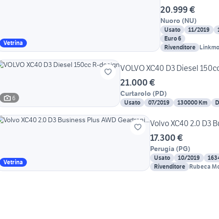
20.999 €
Nuoro
(
NU
)
Usato
11/2019
Euro 6
Vetrina
Rivenditore
Linkmo
VOLVO XC40 D3 Diesel 150cc
21.000 €
Curtarolo
(
PD
)
6
Usato
07/2019
130000 Km
D
Volvo XC40 2.0 D3 B
17.300 €
Perugia
(
PG
)
Usato
10/2019
163
Vetrina
Rivenditore
Rubeca Mot
Certificato