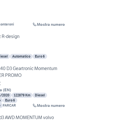
Mostra numero
onteroni
 R-design
iesel
Automatico
Euro 6
40 D3 Geartronic Momentum
PER PROMO
€
a
(
EN
)
9/2020
122879 Km
Diesel
o
Euro 6
Mostra numero
e
FARCAR
0 d3 AWD MOMENTUM volvo