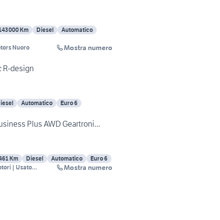
143000 Km
Diesel
Automatico
Mostra numero
tors Nuoro
 R-design
iesel
Automatico
Euro 6
usiness Plus AWD Geartroni...
461 Km
Diesel
Automatico
Euro 6
Mostra numero
ori | Usato