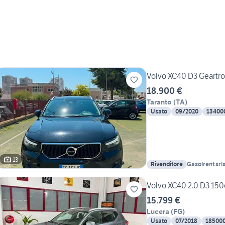
Volvo XC40 D3 Geartro
18.900 €
Taranto
(
TA
)
Usato
09/2020
13400
13
Rivenditore
Gasolrent srl
Volvo XC40 2.0 D3 15
15.799 €
Lucera
(
FG
)
Usato
07/2018
18500