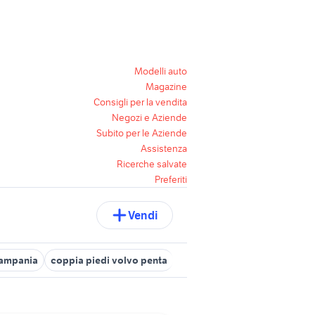
Modelli auto
Magazine
Consigli per la vendita
Negozi e Aziende
Subito per le Aziende
Assistenza
Ricerche salvate
Preferiti
Vendi
Campania
coppia piedi volvo penta
volvo v60 benzina
motore 