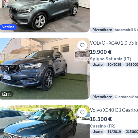
Vetrina
Rivenditore
Automobili N
VOLVO - XC40 2.0 d3 In
19.900 €
Spigno Saturnia
(
LT
)
Usato
10/2019
14800
15
Rivenditore
Giordano Mot
Volvo XC40 D3 Geartro
15.300 €
Cassino
(
FR
)
Usato
11/2019
21500