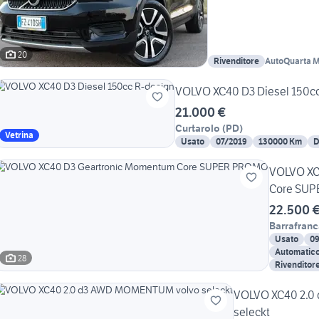
20
Rivenditore
AutoQuarta M
VOLVO XC40 D3 Diesel 150cc
21.000 €
Curtarolo
(
PD
)
Vetrina
Usato
07/2019
130000 Km
D
VOLVO XC
Core SU
22.500 
Barrafranc
Usato
0
Automatic
28
Rivenditor
VOLVO XC40 2.
seleckt