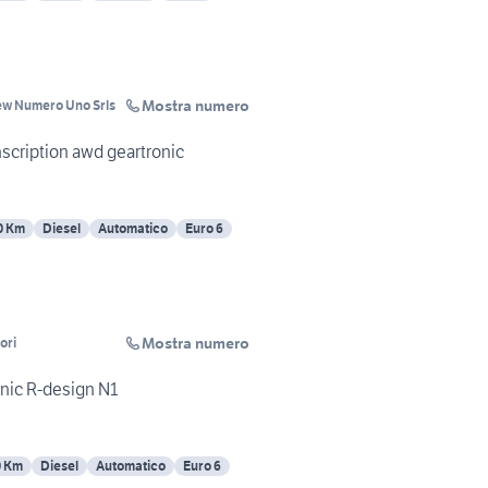
Mostra numero
ew Numero Uno Srls
scription awd geartronic
0 Km
Diesel
Automatico
Euro 6
Mostra numero
ori
nic R-design N1
0 Km
Diesel
Automatico
Euro 6