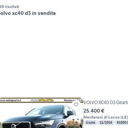
39 risultati
olvo xc40 d3 in vendita
VOLVO XC40 D3 Geartr
25.400 €
Monteroni di Lecce
(
LE
Usato
11/2019
91000