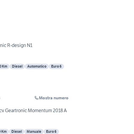
nic R-design N1
0 Km
Diesel
Automatico
Euro 6
Mostra numero
s
0cv Geartronic Momentum 2018 A
0 Km
Diesel
Manuale
Euro 6