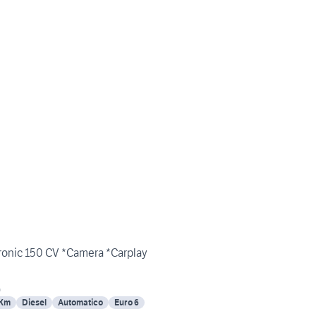
onic 150 CV *Camera *Carplay
)
 Km
Diesel
Automatico
Euro 6