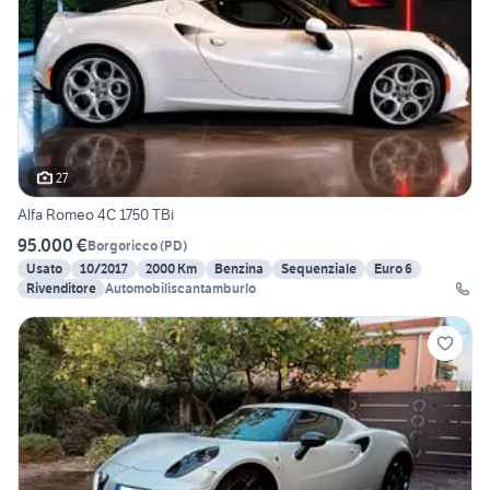
27
Alfa Romeo 4C 1750 TBi
95.000 €
Borgoricco
(
PD
)
Usato
10/2017
2000 Km
Benzina
Sequenziale
Euro 6
Rivenditore
Automobiliscantamburlo