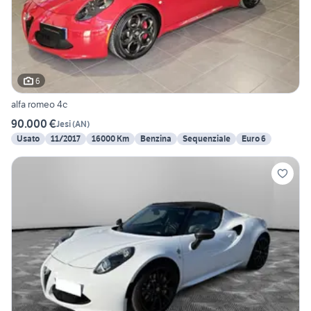
6
alfa romeo 4c
90.000 €
Jesi
(
AN
)
Usato
11/2017
16000 Km
Benzina
Sequenziale
Euro 6