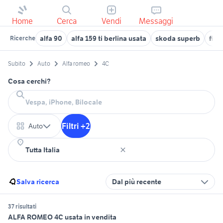
Home
Cerca
Vendi
Messaggi
alfa 90
alfa 159 ti berlina usata
skoda superb
fiat
Ricerche
Subito
Auto
Alfa romeo
4C
Cosa cerchi?
Filtri +2
Auto
Salva ricerca
Dal più recente
37 risultati
ALFA ROMEO 4C usata in vendita