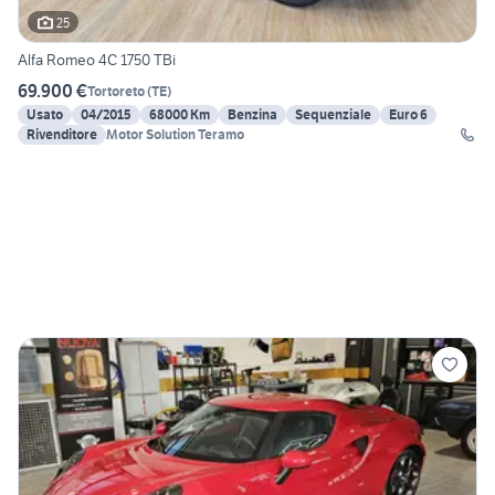
25
Alfa Romeo 4C 1750 TBi
69.900 €
Tortoreto
(
TE
)
Usato
04/2015
68000 Km
Benzina
Sequenziale
Euro 6
Rivenditore
Motor Solution Teramo