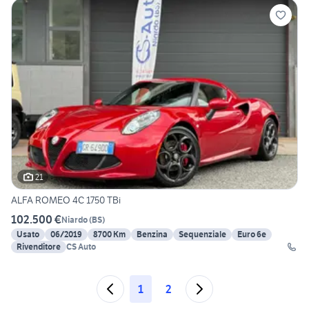
21
ALFA ROMEO 4C 1750 TBi
102.500 €
Niardo
(
BS
)
Usato
06/2019
8700 Km
Benzina
Sequenziale
Euro 6e
Rivenditore
CS Auto
1
2