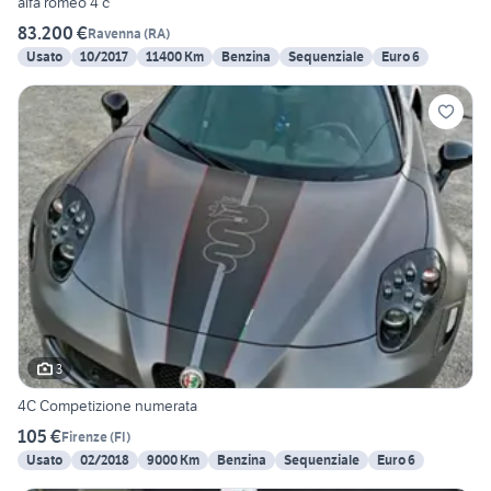
alfa romeo 4 c
83.200 €
Ravenna
(
RA
)
Usato
10/2017
11400 Km
Benzina
Sequenziale
Euro 6
3
4C Competizione numerata
105 €
Firenze
(
FI
)
Usato
02/2018
9000 Km
Benzina
Sequenziale
Euro 6