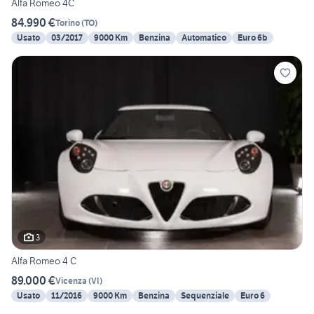
Alfa Romeo 4C
84.990 €
Torino
(
TO
)
Usato
03/2017
9000 Km
Benzina
Automatico
Euro 6b
3
Alfa Romeo 4 C
89.000 €
Vicenza
(
VI
)
Usato
11/2016
9000 Km
Benzina
Sequenziale
Euro 6