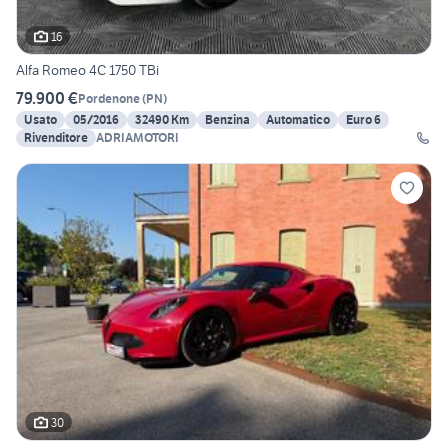
16
Alfa Romeo 4C 1750 TBi
79.900 €
Pordenone
(
PN
)
Usato
05/2016
32490 Km
Benzina
Automatico
Euro 6
Rivenditore
ADRIAMOTORI
30