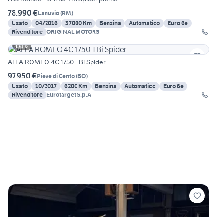
78.990 €
Lanuvio
(
RM
)
Usato
04/2016
37000 Km
Benzina
Automatico
Euro 6e
Rivenditore
ORIGINAL MOTORS
8
ALFA ROMEO 4C 1750 TBi Spider
97.950 €
Pieve di Cento
(
BO
)
Usato
10/2017
6200 Km
Benzina
Automatico
Euro 6e
Rivenditore
Eurotarget S.p.A