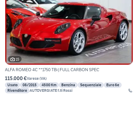
15
ALFA ROMEO 4C **1750 TBi|FULL CARBON SPEC
115.000 €
Varese
(
VA
)
Usato
08/2015
4500 Km
Benzina
Sequenziale
Euro 6e
Rivenditore
AUTOVERGIATE f.lli Rossi