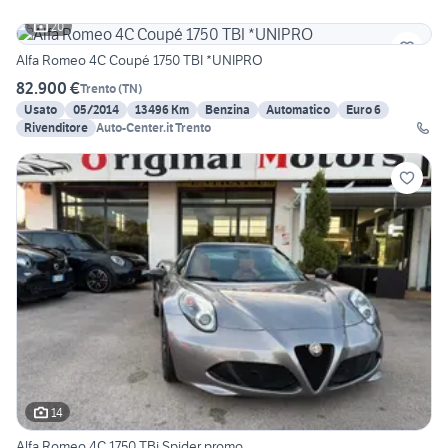
20
Alfa Romeo 4C Coupé 1750 TBI *UNIPRO
82.900 €
Trento
(
TN
)
Usato
05/2014
13496 Km
Benzina
Automatico
Euro 6
Rivenditore
Auto-Center.it Trento
14
Alfa Romeo 4C 1750 TBi Spider promo