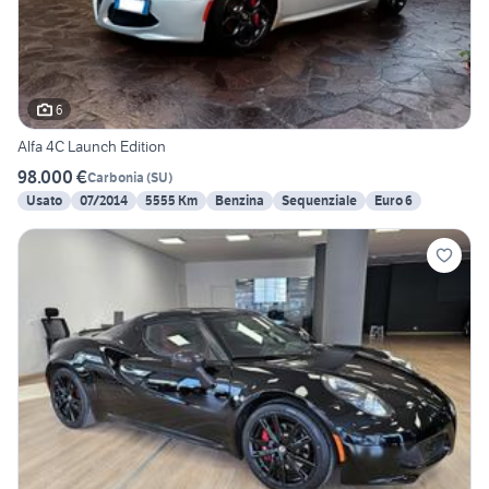
6
Alfa 4C Launch Edition
98.000 €
Carbonia
(
SU
)
Usato
07/2014
5555 Km
Benzina
Sequenziale
Euro 6