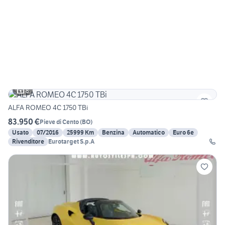
8
ALFA ROMEO 4C 1750 TBi
83.950 €
Pieve di Cento
(
BO
)
Usato
07/2016
25999 Km
Benzina
Automatico
Euro 6e
Rivenditore
Eurotarget S.p.A