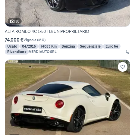
30
ALFA ROMEO 4C 1750 TBi UNIPROPRIETARIO
74.000 €
Vignola
(
MO
)
Usato
04/2016
74053 Km
Benzina
Sequenziale
Euro 6e
Rivenditore
VERDIAUTO SRL