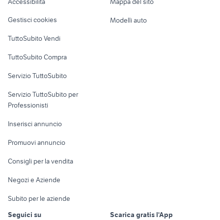
Accessibilità
Mappa del sito
ducati monster 937 usata
torre canne
Loft, mansarde e
Veicoli commerciali
altro
Gestisci cookies
Modelli auto
Case vacanza
TuttoSubito Vendi
Uffici e Locali
TuttoSubito Compra
commerciali
Servizio TuttoSubito
elettronica
per la casa e la
sports e hobby
Servizio TuttoSubito per
persona
Informatica
Animali
Professionisti
Arredamento e
Console e
Accessori per
Casalinghi
Inserisci annuncio
Videogiochi
animali
Elettrodomestici
Promuovi annuncio
Audio/Video
Musica e Film
Giardino e Fai da te
Consigli per la vendita
Fotografia
Libri e Riviste
Abbigliamento e
Negozi e Aziende
Telefonia
Strumenti Musicali
Accessori
Subito per le aziende
Sports
Tutto per i bambini
Seguici su
Scarica gratis l'App