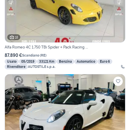
18
Alfa Romeo 4C 1.750 TBi Spider + Pack Racing ...
87.890 €
Scandiano
(
RE
)
Usato
05/2019
33121 Km
Benzina
Automatico
Euro 6
Rivenditore
AUTOSTILE s.p.a.