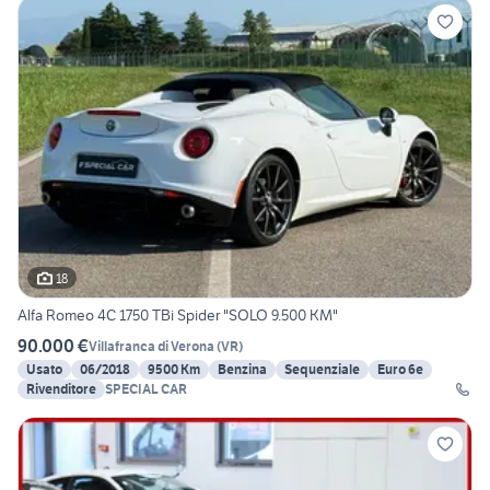
18
Alfa Romeo 4C 1750 TBi Spider "SOLO 9.500 KM"
90.000 €
Villafranca di Verona
(
VR
)
Usato
06/2018
9500 Km
Benzina
Sequenziale
Euro 6e
Rivenditore
SPECIAL CAR