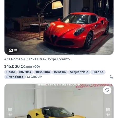
30
Alfa Romeo 4C 1750 TBi ex Jorge Lorenzo
145.000 €
Cantu'
(
CO
)
Usato
08/2014
18360 Km
Benzina
Sequenziale
Euro 6e
Rivenditore
FM GROUP