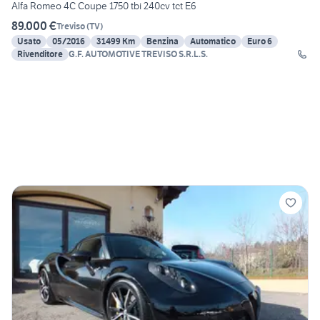
Alfa Romeo 4C Coupe 1750 tbi 240cv tct E6
89.000 €
Treviso
(
TV
)
Usato
05/2016
31499 Km
Benzina
Automatico
Euro 6
Rivenditore
G.F. AUTOMOTIVE TREVISO S.R.L.S.