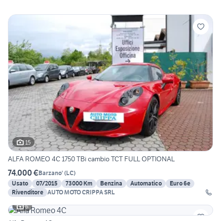
15
ALFA ROMEO 4C 1750 TBi cambio TCT FULL OPTIONAL
74.000 €
Barzano'
(
LC
)
Usato
07/2015
73000 Km
Benzina
Automatico
Euro 6e
Rivenditore
AUTO MOTO CRIPPA SRL
6