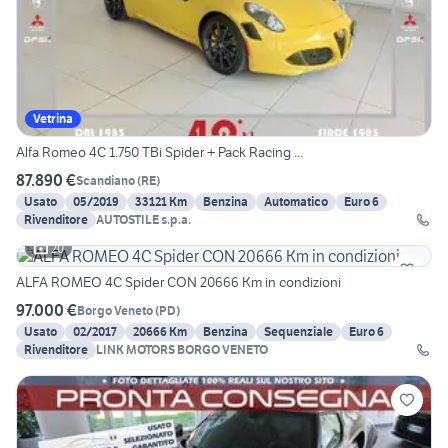
Vetrina
Alfa Romeo 4C 1.750 TBi Spider + Pack Racing ...
87.890 €
Scandiano
(
RE
)
Usato
05/2019
33121 Km
Benzina
Automatico
Euro 6
Rivenditore
AUTOSTILE s.p.a.
20
ALFA ROMEO 4C Spider CON 20666 Km in condizioni
97.000 €
Borgo Veneto
(
PD
)
Usato
02/2017
20666 Km
Benzina
Sequenziale
Euro 6
Rivenditore
LINK MOTORS BORGO VENETO