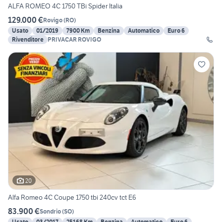
ALFA ROMEO 4C 1750 TBi Spider Italia
129.000 €
Rovigo
(
RO
)
Usato
01/2019
7900 Km
Benzina
Automatico
Euro 6
Rivenditore
PRIVACAR ROVIGO
20
Alfa Romeo 4C Coupe 1750 tbi 240cv tct E6
83.900 €
Sondrio
(
SO
)
Usato
03/2017
25168 Km
Benzina
Automatico
Euro 6