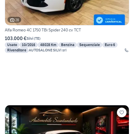
28
Alfa Romeo 4C 1750 TBi Spider 240 cv TCT
103.000 €
Silvi
(
TE
)
Usato
10/2016
48028 Km
Benzina
Sequenziale
Euro 6
Rivenditore
AUTOSALONE SILVI srl