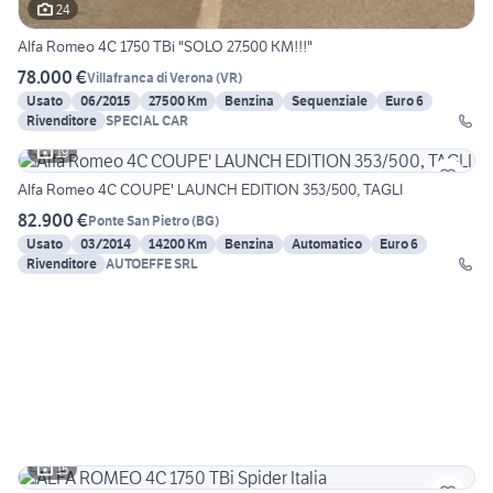
24
Alfa Romeo 4C 1750 TBi "SOLO 27.500 KM!!!"
78.000 €
Villafranca di Verona
(
VR
)
Usato
06/2015
27500 Km
Benzina
Sequenziale
Euro 6
Rivenditore
SPECIAL CAR
19
Alfa Romeo 4C COUPE' LAUNCH EDITION 353/500, TAGLI
82.900 €
Ponte San Pietro
(
BG
)
Usato
03/2014
14200 Km
Benzina
Automatico
Euro 6
Rivenditore
AUTOEFFE SRL
15