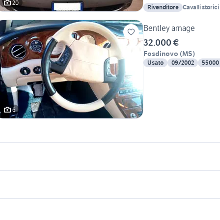
20
Rivenditore
Cavalli storic
Bentley arnage
32.000 €
Fosdinovo
(
MS
)
Usato
09/2002
55000
6
icherche simili
Suggerimenti
mw e90
audi tt usata torino
usate
akita inu cucciolo
compravendita poli
iguan 2018
stanze in affitto torino
oia tauro
mw 2002 turbo
seconda mano Sondalo
vendo cani sicilia
apripista usato