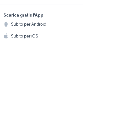
sports e hobby
motoslitta usata
a
Scarica gratis l'App
Animali
a
candidati lavoro badanti
Subito per Android
ento e
Accessori per animali
hi
Subito per iOS
Musica e Film
omestici
Libri e Riviste
e Fai da te
Strumenti Musicali
amento e
ri
Sports
 i bambini
Biciclette
Collezionismo