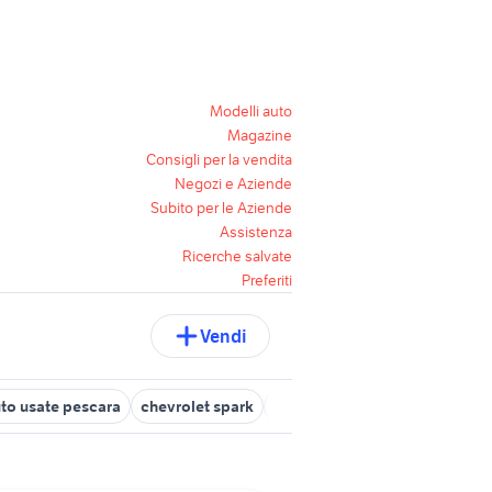
Modelli auto
Magazine
Consigli per la vendita
Negozi e Aziende
Subito per le Aziende
Assistenza
Ricerche salvate
Preferiti
Vendi
to usate pescara
chevrolet spark
suzuki jimny diesel
mercedes