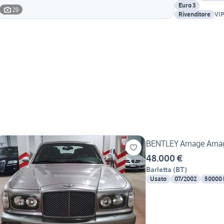
Euro 3
29
Rivenditore
VI
MU
BENTLEY Arnage Arna
48.000 €
Barletta
(
BT
)
Usato
07/2002
50000