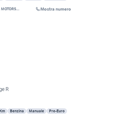
Mostra numero
P MOTORS
LTIBRAND
ge R
 Km
Benzina
Manuale
Pre-Euro