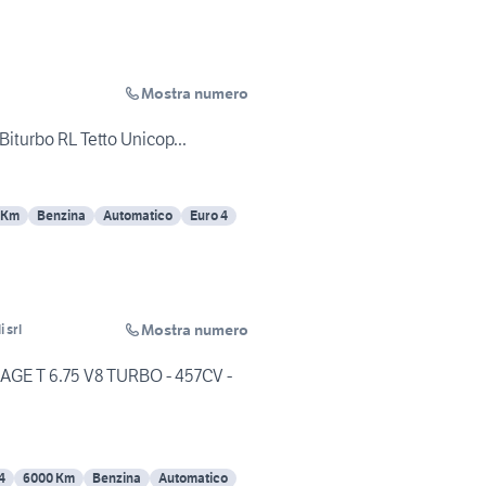
Mostra numero
Biturbo RL Tetto Unicop...
 Km
Benzina
Automatico
Euro 4
Mostra numero
 srl
GE T 6.75 V8 TURBO - 457CV -
4
6000 Km
Benzina
Automatico