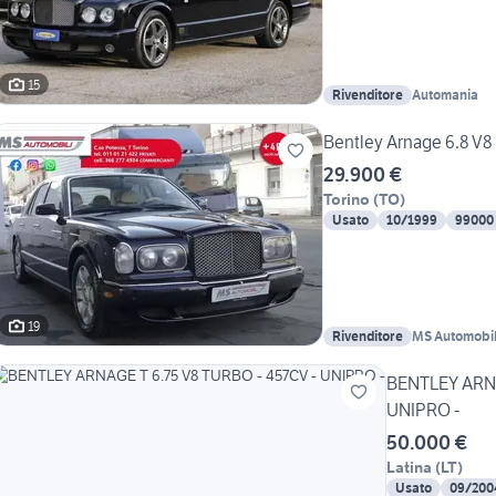
15
Rivenditore
Automania
Bentley Arnage 6.8 V8 
29.900 €
Torino
(
TO
)
Usato
10/1999
99000
19
Rivenditore
MS Automobili
BENTLEY ARNA
UNIPRO -
50.000 €
Latina
(
LT
)
Usato
09/200