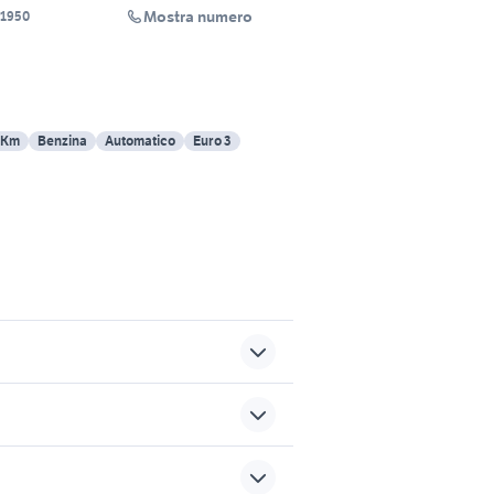
Mostra numero
i 1950
 Km
Benzina
Automatico
Euro 3
coro
appartamenti senigallia
dorigoni auto usate