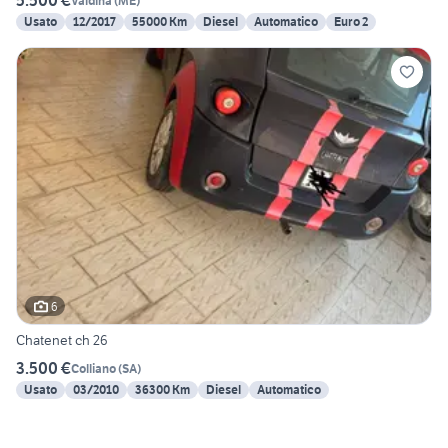
5.500 €
Valdina
(
ME
)
Usato
12/2017
55000 Km
Diesel
Automatico
Euro 2
6
Chatenet ch 26
3.500 €
Colliano
(
SA
)
Usato
03/2010
36300 Km
Diesel
Automatico