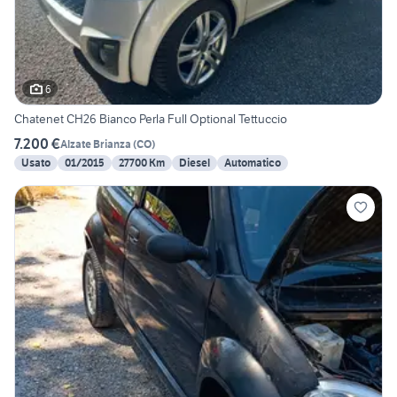
6
Chatenet CH26 Bianco Perla Full Optional Tettuccio
7.200 €
Alzate Brianza
(
CO
)
Usato
01/2015
27700 Km
Diesel
Automatico