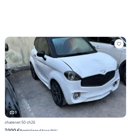
5
chatenet 50 ch26
7.000 €
Pomigliano d'Arco
(
NA
)