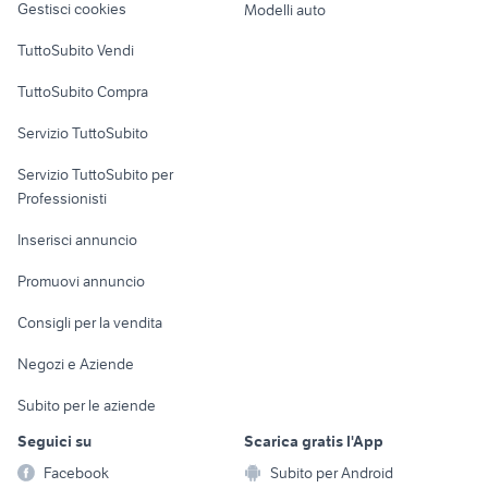
Gestisci cookies
Modelli auto
Case vacanza
TuttoSubito Vendi
Uffici e Locali
TuttoSubito Compra
commerciali
Servizio TuttoSubito
elettronica
per la casa e la
sports e hobby
Servizio TuttoSubito per
persona
Informatica
Animali
Professionisti
Arredamento e
Console e
Accessori per
Casalinghi
Inserisci annuncio
Videogiochi
animali
Elettrodomestici
Promuovi annuncio
Audio/Video
Musica e Film
Giardino e Fai da te
Consigli per la vendita
Fotografia
Libri e Riviste
Abbigliamento e
Negozi e Aziende
Telefonia
Strumenti Musicali
Accessori
Subito per le aziende
Sports
Tutto per i bambini
Seguici su
Scarica gratis l'App
Biciclette
Facebook
Subito per Android