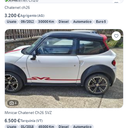
Chatenet ch26
3.200 €
Agrigento
(
AG
)
Usato
09/2012
30000 Km
Diesel
Automatico
Euro 5
4
Minicar Chatenet Ch26 SVZ
6.500 €
Tarquinia
(
VT
)
Usato
01/2018
45000 Km
Diesel
Automatico