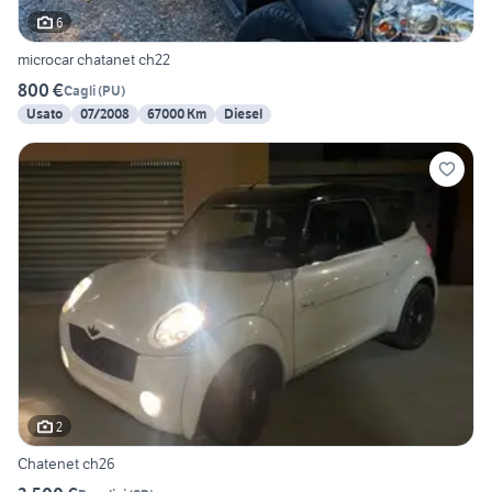
6
microcar chatanet ch22
800 €
Cagli
(
PU
)
Usato
07/2008
67000 Km
Diesel
2
Chatenet ch26