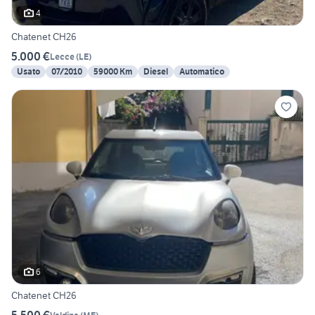
4
Chatenet CH26
5.000 €
Lecce
(
LE
)
Usato
07/2010
59000 Km
Diesel
Automatico
6
Chatenet CH26