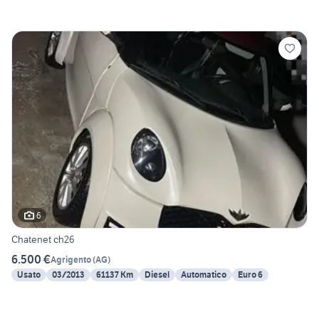
6
Chatenet ch26
6.500 €
Agrigento
(
AG
)
Usato
03/2013
61137 Km
Diesel
Automatico
Euro 6