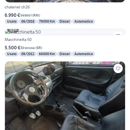
chatenet ch26
6.990 €
Velletri
(
RM
)
Usato
06/2016
79000 Km
Diesel
Automatico
6
Macchinetta 50
5.500 €
Siracusa
(
SR
)
Usato
09/2012
66000 Km
Diesel
Automatico