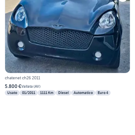
chatenet ch26 2011
5.800 €
Vallata
(
AV
)
Usato
01/2011
1111 Km
Diesel
Automatico
Euro 4