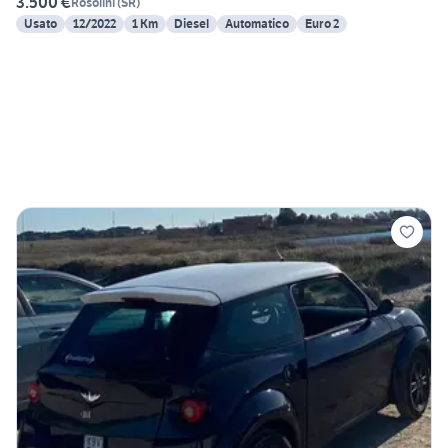
3.500 €
Rosolini
(
SR
)
Usato
12/2022
1 Km
Diesel
Automatico
Euro 2