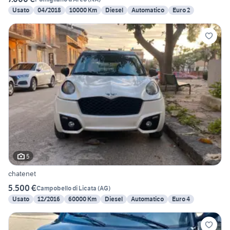
Usato
04/2018
10000 Km
Diesel
Automatico
Euro 2
5
chatenet
5.500 €
Campobello di Licata
(
AG
)
Usato
12/2016
60000 Km
Diesel
Automatico
Euro 4