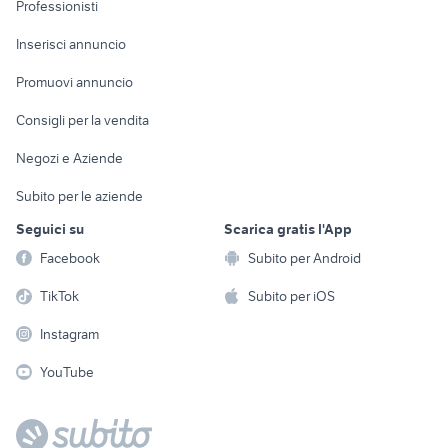
Informatica
Animali
Professionisti
Arredamento e
Console e
Accessori per
Casalinghi
Inserisci annuncio
Videogiochi
animali
Elettrodomestici
Promuovi annuncio
Audio/Video
Musica e Film
Giardino e Fai da te
Consigli per la vendita
Fotografia
Libri e Riviste
Abbigliamento e
Negozi e Aziende
Telefonia
Strumenti Musicali
Accessori
Subito per le aziende
Sports
Tutto per i bambini
Seguici su
Scarica gratis l'App
Biciclette
Facebook
Subito per Android
Collezionismo
TikTok
Subito per iOS
Instagram
YouTube