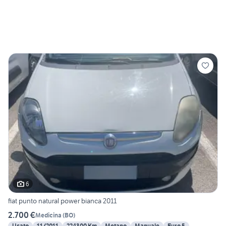
6
fiat punto natural power bianca 2011
2.700 €
Medicina
(
BO
)
Usato
11/2011
224300 Km
Metano
Manuale
Euro 5