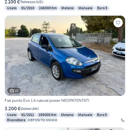
2.100 €
Tolmezzo
(
UD
)
Usato
01/2010
248000 Km
Metano
Manuale
Euro 5
10
Fiat punto Evo 1.4 natural power NEOPATENTATI
3.200 €
Osimo
(
AN
)
Usato
01/2011
199000 Km
Metano
Manuale
Euro 5
Rivenditore
DEPOSITO OSIMO