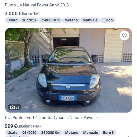
Punto 1.4 Natural Power Anno 2013
3.000 €
Sarno
(
SA
)
Usato
10/2013
250000 Km
Metano
Manuale
Euro 5
21
Fiat Punto Evo 1.4 3 porte Dynamic Natural Power.E
999 €
Qualiano
(
NA
)
Usato
03/2010
360000 Km
Metano
Manuale
Euro 5