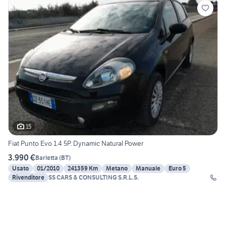
15
Fiat Punto Evo 1.4 5P. Dynamic Natural Power
3.990 €
Barletta
(
BT
)
Usato
01/2010
241359 Km
Metano
Manuale
Euro 5
Rivenditore
SS CARS & CONSULTING S.R.L.S.