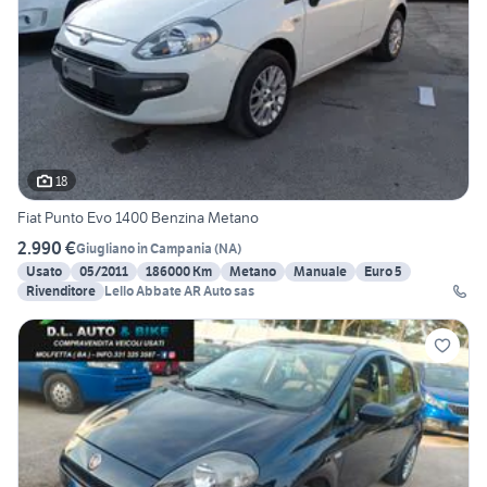
18
Fiat Punto Evo 1400 Benzina Metano
2.990 €
Giugliano in Campania
(
NA
)
Usato
05/2011
186000 Km
Metano
Manuale
Euro 5
Rivenditore
Lello Abbate AR Auto sas