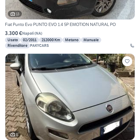
13
Fiat Punto Evo PUNTO EVO 1.4 5P EMOTION NATURAL PO
3.300 €
Napoli
(
NA
)
Usato
02/2011
212000 Km
Metano
Manuale
Rivenditore
PAKYCARS
6