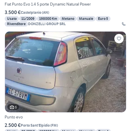
Fiat Punto Evo 1.4 5 porte Dynamic Natural Power
3.500 €
Castelplanio
(
AN
)
Usato
11/2009
198000 Km
Metano
Manuale
Euro 5
Rivenditore
DONZELLI GROUP SRL
6
Punto evo
2.500 €
Porto Sant'Elpidio
(
FM
)