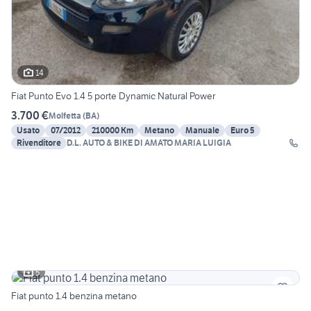
14
Fiat Punto Evo 1.4 5 porte Dynamic Natural Power
3.700 €
Molfetta
(
BA
)
Usato
07/2012
210000 Km
Metano
Manuale
Euro 5
Rivenditore
D.L. AUTO & BIKE DI AMATO MARIA LUIGIA
5
Fiat punto 1.4 benzina metano