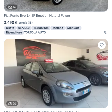
14
Fiat Punto Evo 1.4 5P Emotion Natural Power
3.490 €
Isernia
(
IS
)
Usato
01/2010
214000 Km
Metano
Manuale
Rivenditore
TORTOLA AUTO
20