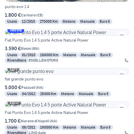
punto evo 1.4
1.800 €
Carinaro
(
CE
)
Usato
12/2010
270000 Km
Metano
Manuale
Euro 5
Vetrina
Fiat Punto Evo 1.4 5 porte Active Natural Power
3.590 €
Rimini
(
RN
)
Usato
01/2010
186000 Km
Metano
Manuale
Euro 5
Rivenditore
ESSELLEMOTORS
5
fiat grande punto evo
5.000 €
Pozzuoli
(
NA
)
Usato
04/2012
25000 Km
Metano
Manuale
Euro 5
12
Fiat Punto Evo 1.4 5 porte Active Natural Power
1.700 €
Marano di Napoli
(
NA
)
Usato
08/2011
190000 Km
Metano
Manuale
Euro 5
Rivenditore
LINO Auto