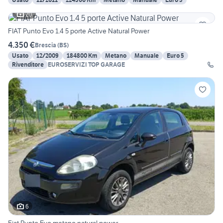
20
FIAT Punto Evo 1.4 5 porte Active Natural Power
4.350 €
Brescia
(
BS
)
Usato
12/2009
184800 Km
Metano
Manuale
Euro 5
Rivenditore
EUROSERVIZI TOP GARAGE
6