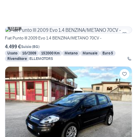
18
Fiat Punto III 2009 Evo 1.4 BENZINA/METANO 70CV -
4.499 €
Suisio
(
BG
)
Usato
10/2009
152000 Km
Metano
Manuale
Euro 5
Rivenditore
ELLEMOTORS