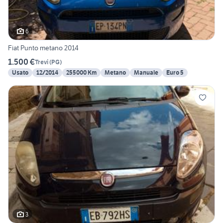
6
Fiat Punto metano 2014
1.500 €
Trevi
(
PG
)
Usato
12/2014
255000 Km
Metano
Manuale
Euro 5
3