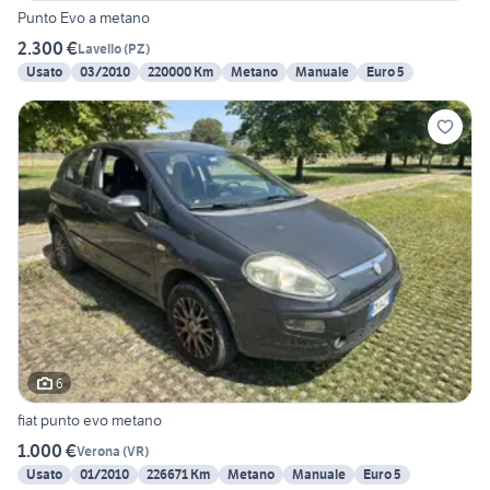
Punto Evo a metano
2.300 €
Lavello
(
PZ
)
Usato
03/2010
220000 Km
Metano
Manuale
Euro 5
6
fiat punto evo metano
1.000 €
Verona
(
VR
)
Usato
01/2010
226671 Km
Metano
Manuale
Euro 5