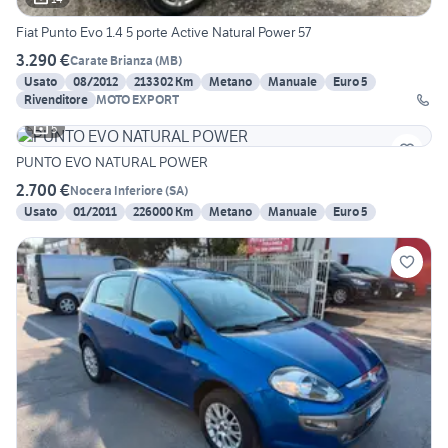
Fiat Punto Evo 1.4 5 porte Active Natural Power 57
3.290 €
Carate Brianza
(
MB
)
Usato
08/2012
213302 Km
Metano
Manuale
Euro 5
Rivenditore
MOTO EXPORT
5
PUNTO EVO NATURAL POWER
2.700 €
Nocera Inferiore
(
SA
)
Usato
01/2011
226000 Km
Metano
Manuale
Euro 5