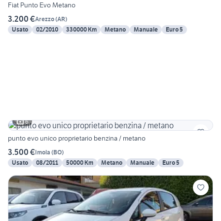
Fiat Punto Evo Metano
3.200 €
Arezzo
(
AR
)
Usato
02/2010
330000 Km
Metano
Manuale
Euro 5
6
punto evo unico proprietario benzina / metano
3.500 €
Imola
(
BO
)
Usato
08/2011
50000 Km
Metano
Manuale
Euro 5