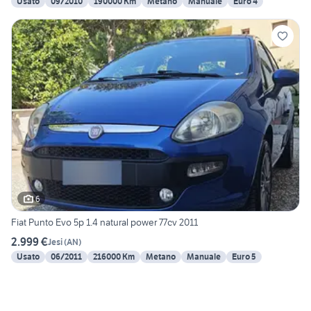
Usato
09/2010
190000 Km
Metano
Manuale
Euro 4
6
Fiat Punto Evo 5p 1.4 natural power 77cv 2011
2.999 €
Jesi
(
AN
)
Usato
06/2011
216000 Km
Metano
Manuale
Euro 5