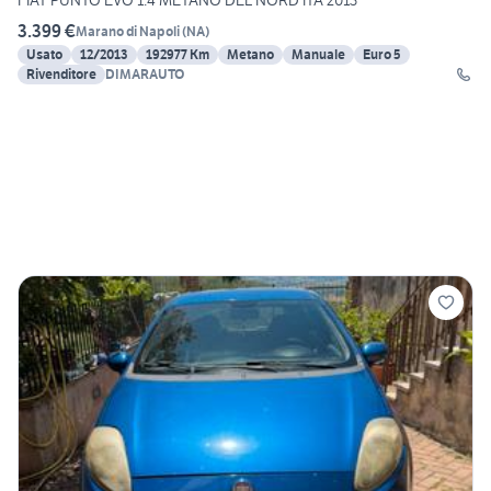
FIAT PUNTO EVO 1.4 METANO DEL NORD ITA 2013
3.399 €
Marano di Napoli
(
NA
)
Usato
12/2013
192977 Km
Metano
Manuale
Euro 5
Rivenditore
DIMARAUTO