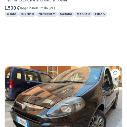
Fiat Punto Evo metano natural power
1.500 €
Reggio nell'Emilia
(
RE
)
Usato
09/2010
282000 Km
Metano
Manuale
Euro 5