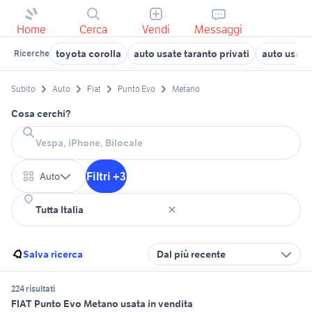
Home
Cerca
Vendi
Messaggi
toyota corolla
auto usate taranto privati
auto usate 
Ricerche
Subito
Auto
Fiat
Punto Evo
Metano
Cosa cerchi?
Filtri +3
Auto
Salva ricerca
Dal più recente
224 risultati
FIAT Punto Evo Metano usata in vendita