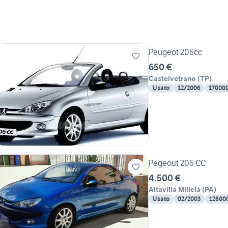
Peugeot 206cc
650 €
Castelvetrano
(
TP
)
Usato
12/2006
17000
Pegeout 206 CC
4.500 €
Altavilla Milicia
(
PA
)
Usato
02/2003
12600