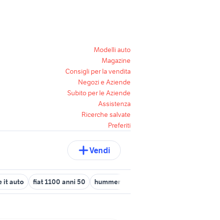
Modelli auto
Magazine
Consigli per la vendita
Negozi e Aziende
Subito per le Aziende
Assistenza
Ricerche salvate
Preferiti
Vendi
 it auto
fiat 1100 anni 50
hummer h2
sesto san giovanni
alf