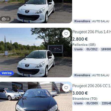
13
Rivenditore
AUTO SALAJ
Peugeot 206 Plus 1.4 
2.800 €
Follonica
(
GR
)
Usato
01/2012
18900
Vetrina
Rivenditore
AUTO SALAJ
Peugeot 206 206 CC 1.
3.000 €
Strambino
(
TO
)
Usato
01/2003
22014