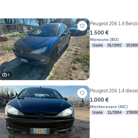
Peugeot 206 1.4 Benz
1.500 €
Monzuno
(
BO
)
Usato
01/2002
15200
6
Peugeot 206 1.4 diese
1.000 €
Montecosaro
(
MC
)
Usato
11/2004
17800