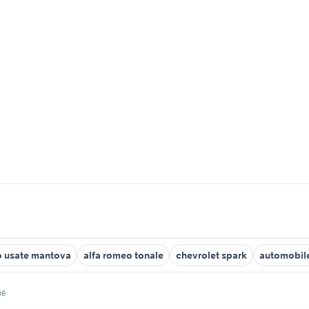
o usate mantova
alfa romeo tonale
chevrolet spark
automobile
pé