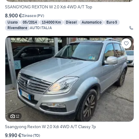
SSANGYONG REXTON W 2.0 Xdi 4WD A/T Top
8.900 €
Zinasco
(
PV
)
Usato
05/2014
134000 Km
Diesel
Automatico
Euro 5
Rivenditore
AUTO ITALIA
12
Ssangyong Rexton W 2.0 Xdi 4WD A/T Classy 7p
9.990 €
Torino
(
TO
)