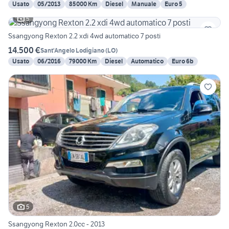
Usato
05/2013
85000 Km
Diesel
Manuale
Euro 5
5
Ssangyong Rexton 2.2 xdi 4wd automatico 7 posti
14.500 €
Sant'Angelo Lodigiano
(
LO
)
Usato
06/2016
79000 Km
Diesel
Automatico
Euro 6b
5
Ssangyong Rexton 2.0cc - 2013