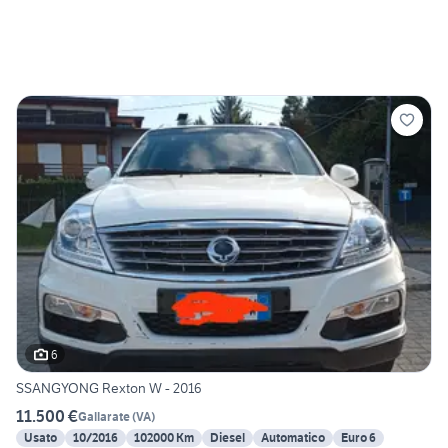
6
SSANGYONG Rexton W - 2016
11.500 €
Gallarate
(
VA
)
Usato
10/2016
102000 Km
Diesel
Automatico
Euro 6