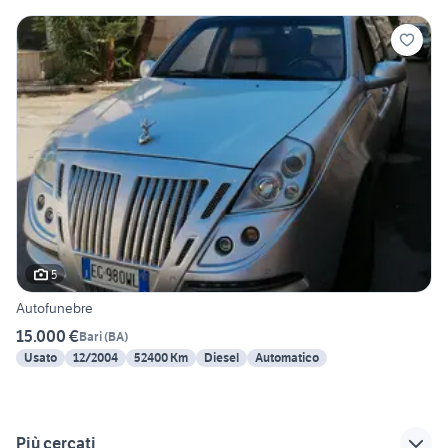
5
Autofunebre
15.000 €
Bari
(
BA
)
Usato
12/2004
52400 Km
Diesel
Automatico
Più cercati