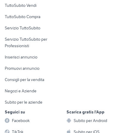
Case vacanza
TuttoSubito Vendi
Uffici e Locali
TuttoSubito Compra
commerciali
Servizio TuttoSubito
elettronica
per la casa e la
sports e hobby
Servizio TuttoSubito per
persona
Informatica
Animali
Professionisti
Arredamento e
Console e
Accessori per
Casalinghi
Inserisci annuncio
Videogiochi
animali
Elettrodomestici
Promuovi annuncio
Audio/Video
Musica e Film
Giardino e Fai da te
Consigli per la vendita
Fotografia
Libri e Riviste
Abbigliamento e
Negozi e Aziende
Telefonia
Strumenti Musicali
Accessori
Subito per le aziende
Sports
Tutto per i bambini
Seguici su
Scarica gratis l'App
Biciclette
Facebook
Subito per Android
Collezionismo
TikTok
Subito per iOS