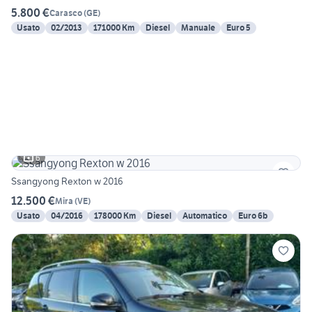
5.800 €
Carasco
(
GE
)
Usato
02/2013
171000 Km
Diesel
Manuale
Euro 5
6
Ssangyong Rexton w 2016
12.500 €
Mira
(
VE
)
Usato
04/2016
178000 Km
Diesel
Automatico
Euro 6b