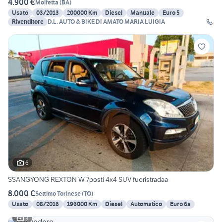
4.900 €
Molfetta
(
BA
)
Usato
03/2013
200000 Km
Diesel
Manuale
Euro 5
Rivenditore
D.L. AUTO & BIKE DI AMATO MARIA LUIGIA
6
SSANGYONG REXTON W 7posti 4x4 SUV fuoristradaa
8.000 €
Settimo Torinese
(
TO
)
Usato
08/2016
196000 Km
Diesel
Automatico
Euro 6a
3