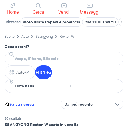
Home
Cerca
Vendi
Messaggi
moto usate trapani e provincia
fiat 1100 anni 50
yam
Ricerche
Subito
Auto
Ssangyong
Rexton W
Cosa cerchi?
Filtri +2
Auto
Salva ricerca
Dal più recente
20 risultati
SSANGYONG Rexton W usata in vendita