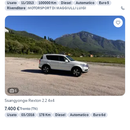
Usato
11/2013
100000 Km
Diesel
Automatico
Euro 5
Rivenditore
MOTORSPORT DI MAGGIULLI LUIGI
6
Ssangyongw Rexton 2.2 4x4
7.400 €
Trento
(
TN
)
Usato
03/2016
178 Km
Diesel
Automatico
Euro 6d