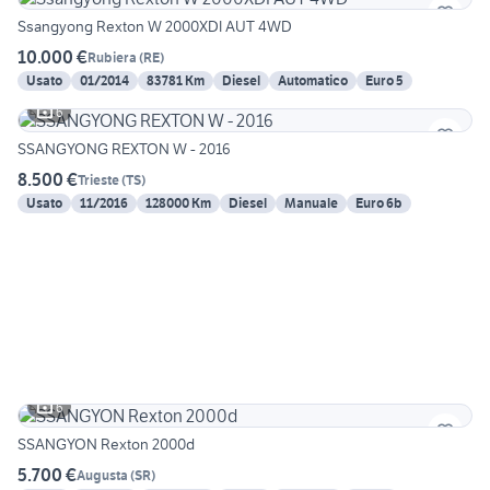
Ssangyong Rexton W 2000XDI AUT 4WD
10.000 €
Rubiera
(
RE
)
Usato
01/2014
83781 Km
Diesel
Automatico
Euro 5
6
SSANGYONG REXTON W - 2016
8.500 €
Trieste
(
TS
)
Usato
11/2016
128000 Km
Diesel
Manuale
Euro 6b
6
SSANGYON Rexton 2000d
5.700 €
Augusta
(
SR
)