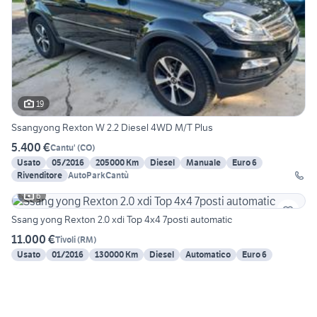
19
Ssangyong Rexton W 2.2 Diesel 4WD M/T Plus
5.400 €
Cantu'
(
CO
)
Usato
05/2016
205000 Km
Diesel
Manuale
Euro 6
Rivenditore
AutoParkCantù
6
Ssang yong Rexton 2.0 xdi Top 4x4 7posti automatic
11.000 €
Tivoli
(
RM
)
Usato
01/2016
130000 Km
Diesel
Automatico
Euro 6