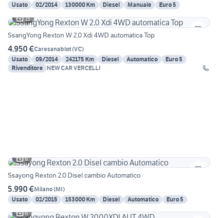
Usato
02/2014
130000 Km
Diesel
Manuale
Euro 5
15
SsangYong Rexton W 2.0 Xdi 4WD automatica Top
4.950 €
Caresanablot
(
VC
)
Usato
09/2014
242175 Km
Diesel
Automatico
Euro 5
Rivenditore
NEW CAR VERCELLI
6
Ssayong Rexton 2.0 Disel cambio Automatico
5.990 €
Milano
(
MI
)
Usato
02/2015
153000 Km
Diesel
Automatico
Euro 5
6