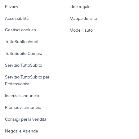
economiche
Nautica
lavoro
lavoro ladispoli
tiguan 2019
Privacy
Idee regalo
Garage e box
Caravan e Camper
Accessibilità
Mappa del sito
Loft, mansarde e
Veicoli commerciali
altro
Gestisci cookies
Modelli auto
Case vacanza
TuttoSubito Vendi
Uffici e Locali
TuttoSubito Compra
commerciali
Servizio TuttoSubito
elettronica
per la casa e la
sports e hobby
Servizio TuttoSubito per
persona
Informatica
Animali
Professionisti
Arredamento e
Console e
Accessori per
Casalinghi
Inserisci annuncio
Videogiochi
animali
Elettrodomestici
Promuovi annuncio
Audio/Video
Musica e Film
Giardino e Fai da te
Consigli per la vendita
Fotografia
Libri e Riviste
Abbigliamento e
Negozi e Aziende
Telefonia
Strumenti Musicali
Accessori