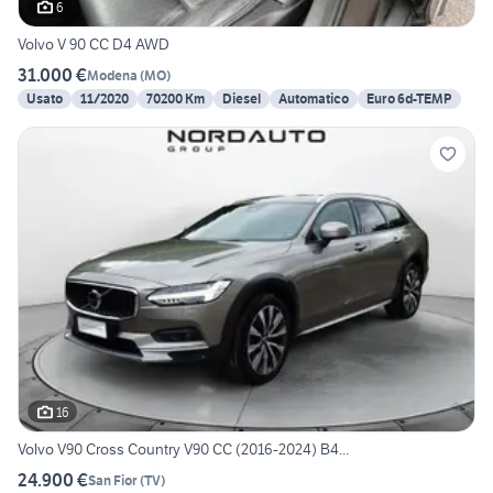
6
Volvo V 90 CC D4 AWD
31.000 €
Modena
(
MO
)
Usato
11/2020
70200 Km
Diesel
Automatico
Euro 6d-TEMP
16
Volvo V90 Cross Country V90 CC (2016-2024) B4...
24.900 €
San Fior
(
TV
)