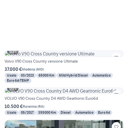
6
Volvo V90 Cross Country versione Ultimate
37.000 €
Modena
(
MO
)
Usato
03/2023
65000 Km
Mild Hybrid Diesel
Automatico
Euro 6d-TEMP
6
VOLVO V90 Cross Country D4 AWD Geartronic Euro6d
10.500 €
Ravenna
(
RA
)
Usato
05/2017
355000 Km
Diesel
Automatico
Euro 6d