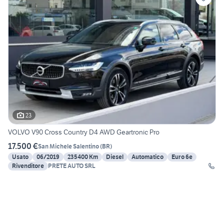
23
VOLVO V90 Cross Country D4 AWD Geartronic Pro
17.500 €
San Michele Salentino
(
BR
)
Usato
06/2019
235400 Km
Diesel
Automatico
Euro 6e
Rivenditore
PRETE AUTO SRL