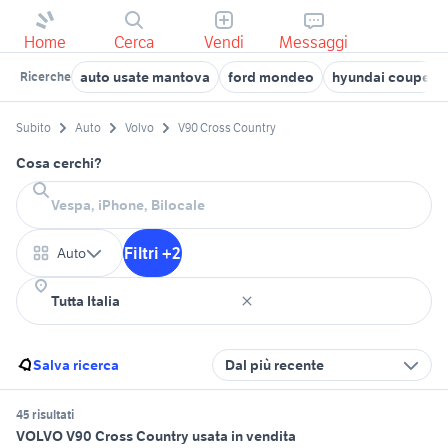
Home
Cerca
Vendi
Messaggi
auto usate mantova
ford mondeo
hyundai coupe
Ricerche
Subito
Auto
Volvo
V90 Cross Country
Cosa cerchi?
Filtri +2
Auto
Salva ricerca
Dal più recente
45 risultati
VOLVO V90 Cross Country usata in vendita