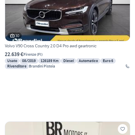
30
Volvo V90 Cross Country 2.0 D4 Pro awd geartronic
22.639 €
Firenze
(
FI
)
Usato
08/2019
126189 Km
Diesel
Automatico
Euro 6
Rivenditore
Brandini Pistoia