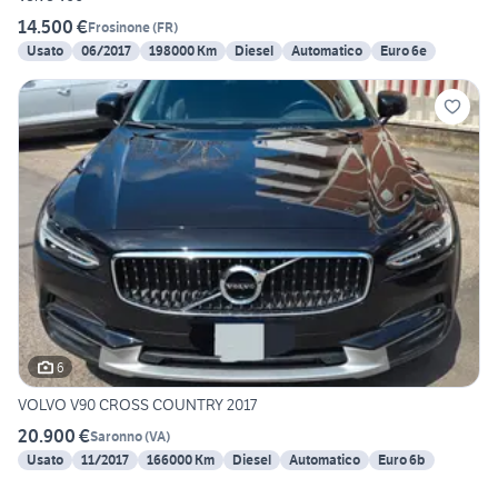
14.500 €
Frosinone
(
FR
)
Usato
06/2017
198000 Km
Diesel
Automatico
Euro 6e
6
VOLVO V90 CROSS COUNTRY 2017
20.900 €
Saronno
(
VA
)
Usato
11/2017
166000 Km
Diesel
Automatico
Euro 6b