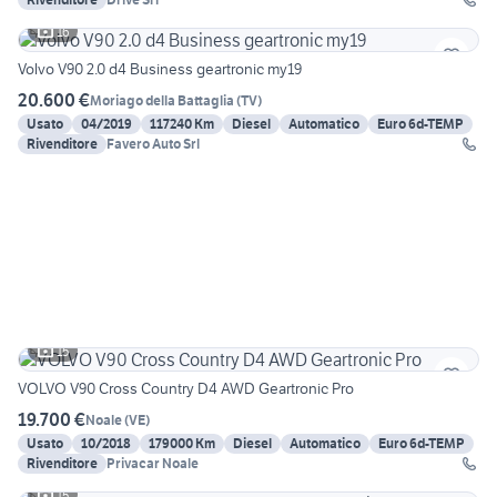
16
Volvo V90 2.0 d4 Business geartronic my19
20.600 €
Moriago della Battaglia
(
TV
)
Usato
04/2019
117240 Km
Diesel
Automatico
Euro 6d-TEMP
Rivenditore
Favero Auto Srl
15
VOLVO V90 Cross Country D4 AWD Geartronic Pro
19.700 €
Noale
(
VE
)
Usato
10/2018
179000 Km
Diesel
Automatico
Euro 6d-TEMP
Rivenditore
Privacar Noale
15