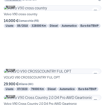
6
Volvo V90 cross country
14.000 €
Comacchio
(
FE
)
Usato
05/2018
328000 Km
Diesel
Automatico
Euro 6d-TEMP
6
VOLVO V90 CROSSCOUNTRY FUL OPT
29.900 €
Milano
(
MI
)
Usato
07/2020
79000 Km
Diesel
Automatico
Euro 6d-TEMP
6
Volvo V90 Cross Country 2.0 D4 Pro AWD Geartronic