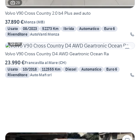
29
Volvo V90 Cross Country 2.0 b4 Plus awd auto
37.890 €
Monza
(
MB
)
Usato
08/2023
52273 Km
Ibrida
Automatico
Euro 6
Rivenditore
AutoVanti Monza
24
Volvo V90 Cross Country D4 AWD Geartronic Ocean Ra
23.990 €
Francavilla al Mare
(
CH
)
Usato
10/2018
112555 Km
Diesel
Automatico
Euro 6
Rivenditore
Auto Mafi srl