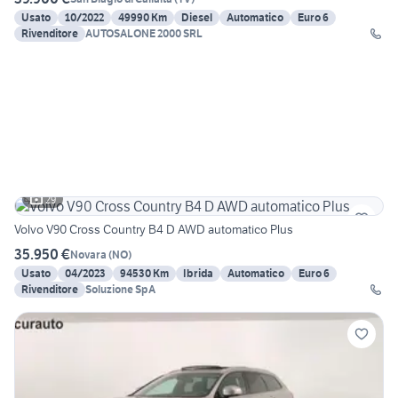
Usato
10/2022
49990 Km
Diesel
Automatico
Euro 6
Rivenditore
AUTOSALONE 2000 SRL
29
Volvo V90 Cross Country B4 D AWD automatico Plus
35.950 €
Novara
(
NO
)
Usato
04/2023
94530 Km
Ibrida
Automatico
Euro 6
Rivenditore
Soluzione SpA