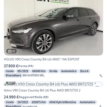
19
VOLVO V90 Cross Country B4 (d) AWD " IVA ESPOST
37.900 €
Parma
(
PR
)
Usato
05/2023
68000 Km
Ibrida
Automatico
Euro 6
Rivenditore
BR MOTORS SRL
9
Volvo V90 Cross Country B4 (d) Plus AWD BR717725 2
24.990 €
Reggio nell'Emilia
(
RE
)
Usato
10/2022
102671 Km
Mild Hybrid Benzina
Automatico
Rivenditore
brumbrum