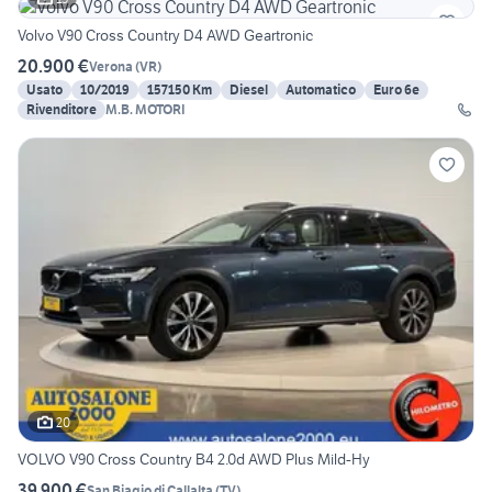
Volvo V90 Cross Country D4 AWD Geartronic
20.900 €
Verona
(
VR
)
Usato
10/2019
157150 Km
Diesel
Automatico
Euro 6e
Rivenditore
M.B. MOTORI
20
VOLVO V90 Cross Country B4 2.0d AWD Plus Mild-Hy
39.900 €
San Biagio di Callalta
(
TV
)