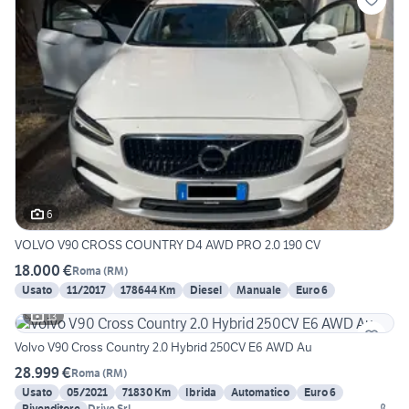
6
VOLVO V90 CROSS COUNTRY D4 AWD PRO 2.0 190 CV
18.000 €
Roma
(
RM
)
Usato
11/2017
178644 Km
Diesel
Manuale
Euro 6
13
Volvo V90 Cross Country 2.0 Hybrid 250CV E6 AWD Au
28.999 €
Roma
(
RM
)
Usato
05/2021
71830 Km
Ibrida
Automatico
Euro 6
Rivenditore
Drive Srl