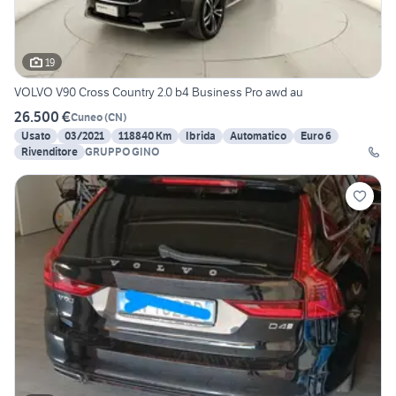
19
VOLVO V90 Cross Country 2.0 b4 Business Pro awd au
26.500 €
Cuneo
(
CN
)
Usato
03/2021
118840 Km
Ibrida
Automatico
Euro 6
Rivenditore
GRUPPO GINO