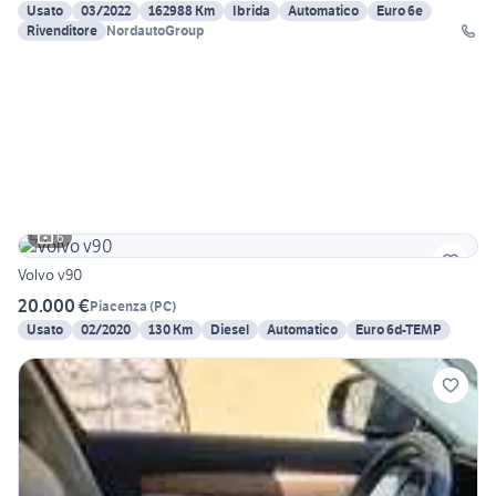
Usato
03/2022
162988 Km
Ibrida
Automatico
Euro 6e
Rivenditore
NordautoGroup
6
Volvo v90
20.000 €
Piacenza
(
PC
)
Usato
02/2020
130 Km
Diesel
Automatico
Euro 6d-TEMP