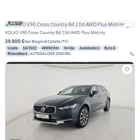
20
VOLVO V90 Cross Country B4 2.0d AWD Plus Mild-Hy
39.900 €
San Biagio di Callalta
(
TV
)
Usato
10/2022
49990 Km
Ibrida
Automatico
Euro 6
Rivenditore
AUTOSALONE 2000 SRL