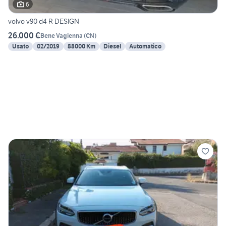
6
volvo v90 d4 R DESIGN
26.000 €
Bene Vagienna
(
CN
)
Usato
02/2019
88000 Km
Diesel
Automatico