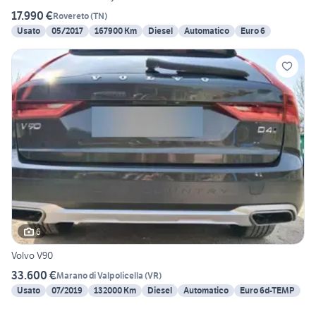
17.990 €
Rovereto
(
TN
)
Usato
05/2017
167900 Km
Diesel
Automatico
Euro 6
6
Volvo V90
33.600 €
Marano di Valpolicella
(
VR
)
Usato
07/2019
132000 Km
Diesel
Automatico
Euro 6d-TEMP