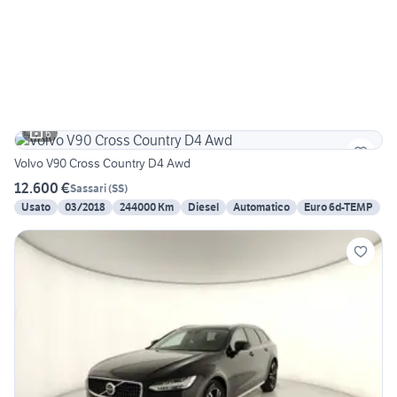
6
Volvo V90 Cross Country D4 Awd
12.600 €
Sassari
(
SS
)
Usato
03/2018
244000 Km
Diesel
Automatico
Euro 6d-TEMP