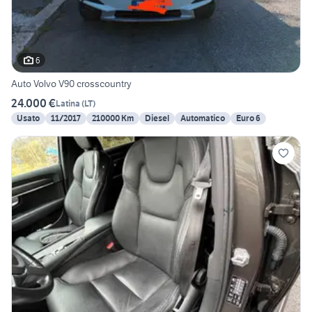
6
Auto Volvo V90 crosscountry
24.000 €
Latina
(
LT
)
Usato
11/2017
210000 Km
Diesel
Automatico
Euro 6