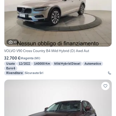
30
VOLVO V90 Cross Country B4 Mild Hybrid (D) Awd Aut
32.700 €
Magenta
(
MI
)
Usato
12/2022
140000 Km
Mild Hybrid Diesel
Automatico
Euro 6
Rivenditore
Sicurauto Srl