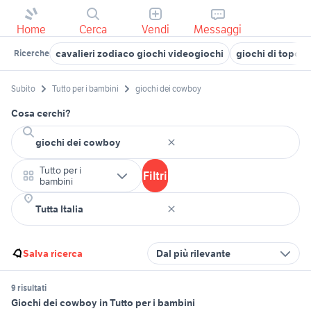
Home
Cerca
Vendi
Messaggi
cavalieri zodiaco giochi videogiochi
giochi di topoli
Ricerche
Subito
Tutto per i bambini
giochi dei cowboy
Cosa cerchi?
Tutto per i
Filtri
bambini
Salva ricerca
Dal più rilevante
9 risultati
Giochi dei cowboy in Tutto per i bambini