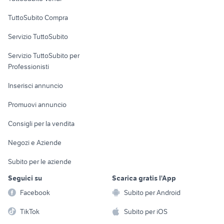
Uffici e Locali
TuttoSubito Compra
commerciali
Servizio TuttoSubito
elettronica
per la casa e la
sports e hobby
Servizio TuttoSubito per
persona
Informatica
Animali
Professionisti
Arredamento e
Console e
Accessori per
Casalinghi
Inserisci annuncio
Videogiochi
animali
Elettrodomestici
Promuovi annuncio
Audio/Video
Musica e Film
Giardino e Fai da te
Consigli per la vendita
Fotografia
Libri e Riviste
Abbigliamento e
Negozi e Aziende
Telefonia
Strumenti Musicali
Accessori
Subito per le aziende
Sports
Tutto per i bambini
Seguici su
Scarica gratis l'App
Biciclette
Facebook
Subito per Android
Collezionismo
TikTok
Subito per iOS