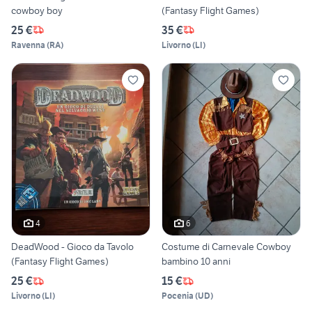
cowboy boy
(Fantasy Flight Games)
25 €
35 €
Ravenna
(
RA
)
Livorno
(
LI
)
4
6
DeadWood - Gioco da Tavolo
Costume di Carnevale Cowboy
(Fantasy Flight Games)
bambino 10 anni
25 €
15 €
Livorno
(
LI
)
Pocenia
(
UD
)