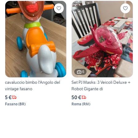
6
cavaluccio bimbo l'Angolo del
Set PJ Masks: 3 Veicoli Deluxe +
vintage fasano
Robot Gigante di
5 €
50 €
Fasano
(
BR
)
Roma
(
RM
)