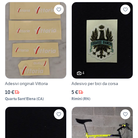
4
Adesivi originali Vittoria
Adesivo per bici da corsa
10 €
5 €
Quartu Sant'Elena
(
CA
)
Rimini
(
RN
)