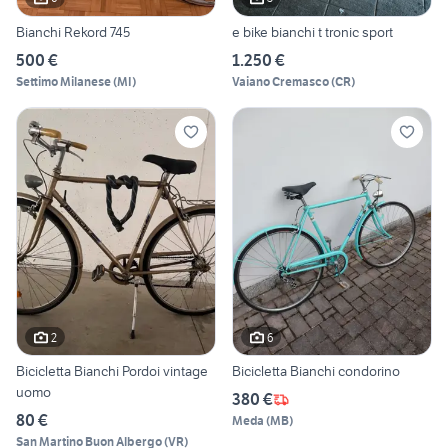
Bianchi Rekord 745
e bike bianchi t tronic sport
500 €
1.250 €
Settimo Milanese
(
MI
)
Vaiano Cremasco
(
CR
)
2
6
Bicicletta Bianchi Pordoi vintage
Bicicletta Bianchi condorino
uomo
380 €
80 €
Meda
(
MB
)
San Martino Buon Albergo
(
VR
)