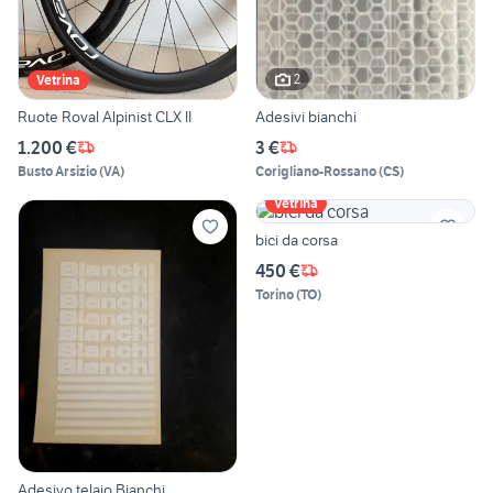
2
Vetrina
Ruote Roval Alpinist CLX II
Adesivi bianchi
1.200 €
3 €
Busto Arsizio
(
VA
)
Corigliano-Rossano
(
CS
)
Vetrina
bici da corsa
450 €
Torino
(
TO
)
Adesivo telaio Bianchi