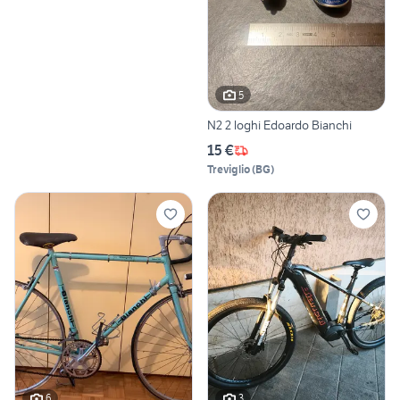
5
N2 2 loghi Edoardo Bianchi
15 €
Treviglio
(
BG
)
6
3