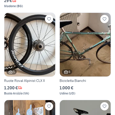
29 €
Madone
(
BG
)
5
6
Ruote Roval Alpinist CLX II
Bicicletta Bianchi
1.200 €
1.000 €
Busto Arsizio
(
VA
)
Udine
(
UD
)