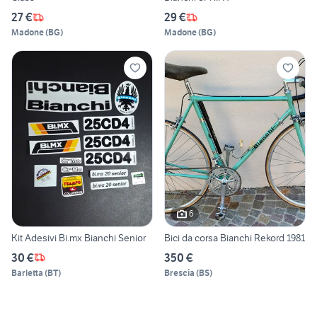
27 €
29 €
Madone
(
BG
)
Madone
(
BG
)
6
Kit Adesivi Bi.mx Bianchi Senior
Bici da corsa Bianchi Rekord 1981
30 €
350 €
Barletta
(
BT
)
Brescia
(
BS
)