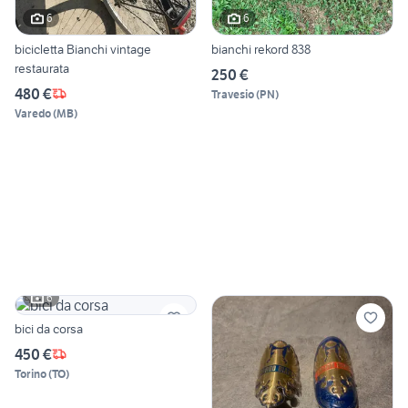
6
6
bicicletta Bianchi vintage
bianchi rekord 838
restaurata
250 €
480 €
Travesio
(
PN
)
Varedo
(
MB
)
6
bici da corsa
450 €
Torino
(
TO
)