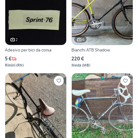
2
6
Adesivo per bici da corsa
Bianchi ATB Shadow
5 €
220 €
Rimini
(
RN
)
Meda
(
MB
)