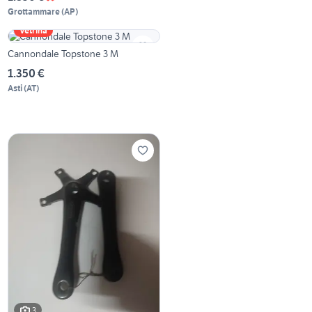
Grottammare
(
AP
)
Vetrina
Cannondale Topstone 3 M
1.350 €
Asti
(
AT
)
3