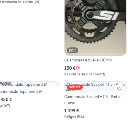
astelnuovo del Garda
(
VR
)
2
Guarnitura Pedivelle 170mm
150 €
Pavullo nel Frignano
(
MO
)
9
Vetrina
annondale Topstone 3 M
Cannondale Scalpel HT 3 - Pari al
.350 €
nuovo
sti
(
AT
)
1.399 €
Foligno
(
PG
)