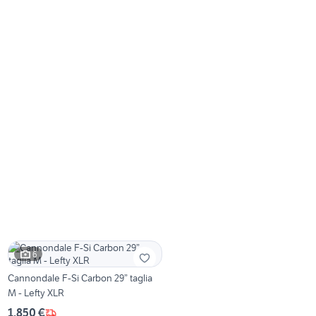
6
Cannondale F-Si Carbon 29” taglia
M - Lefty XLR
1.850 €