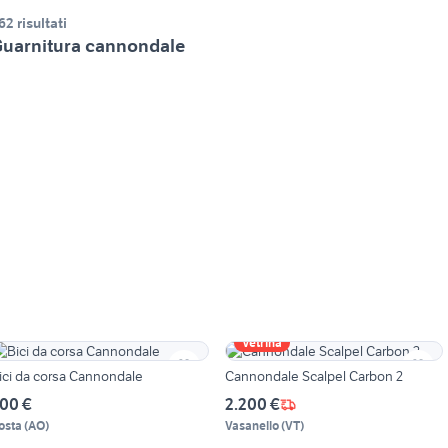
62 risultati
uarnitura cannondale
Vetrina
ici da corsa Cannondale
Cannondale Scalpel Carbon 2
00 €
2.200 €
osta
(
AO
)
Vasanello
(
VT
)