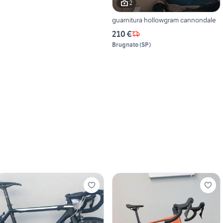
2
guarnitura hollowgram cannondale
210 €
Brugnato
(
SP
)