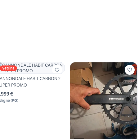
Vetrina
ANNONDALE HABIT CARBON 2 -
UPER PROMO
.999 €
oligno
(
PG
)