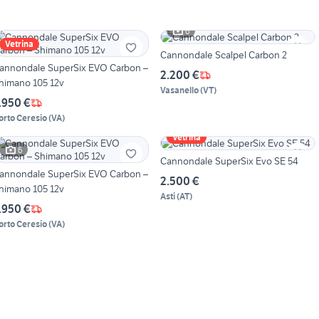
6
Vetrina
Cannondale Scalpel Carbon 2
annondale SuperSix EVO Carbon –
2.200 €
himano 105 12v
Vasanello
(
VT
)
.950 €
orto Ceresio
(
VA
)
Vetrina
6
Cannondale SuperSix Evo SE 54
annondale SuperSix EVO Carbon –
2.500 €
himano 105 12v
Asti
(
AT
)
.950 €
orto Ceresio
(
VA
)