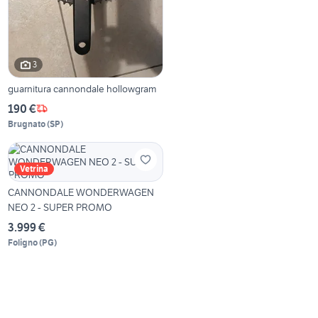
3
guarnitura cannondale hollowgram
190 €
Brugnato
(
SP
)
Vetrina
CANNONDALE WONDERWAGEN
NEO 2 - SUPER PROMO
3.999 €
Foligno
(
PG
)