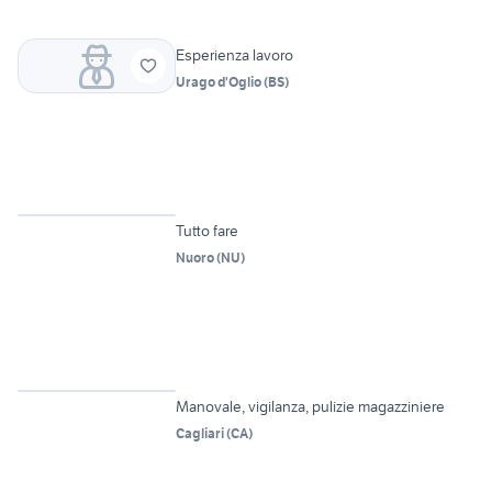
Esperienza lavoro
Urago d'Oglio
(
BS
)
Tutto fare
Nuoro
(
NU
)
Manovale, vigilanza, pulizie magazziniere
Cagliari
(
CA
)