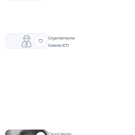
Urgentemente
Catania
(
CT
)
Cer.co lavoro