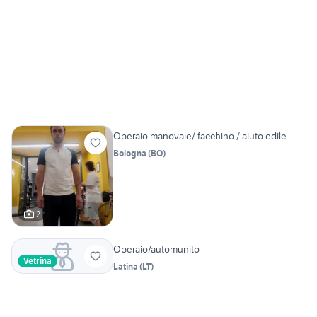
Operaio manovale/ facchino / aiuto edile
Bologna
(
BO
)
2
Operaio/automunito
Vetrina
Latina
(
LT
)