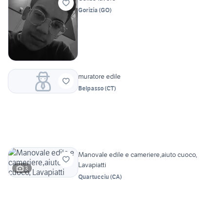
Gorizia
(
GO
)
muratore edile
Belpasso
(
CT
)
Manovale edile e cameriere,aiuto cuoco,
Lavapiatti
3
Quartucciu
(
CA
)