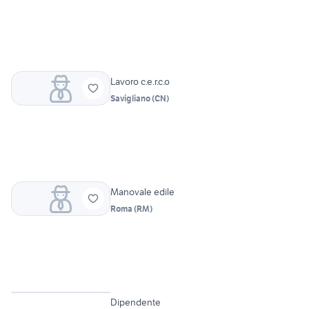
Lavoro c.e.r.c.o
Savigliano
(
CN
)
Manovale edile
Roma
(
RM
)
2
Dipendente