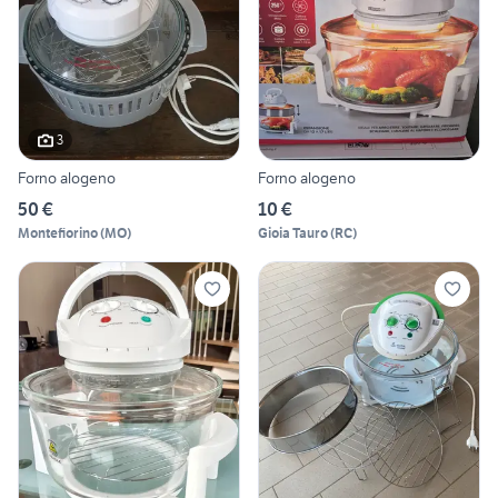
3
Forno alogeno
Forno alogeno
50 €
10 €
Montefiorino
(
MO
)
Gioia Tauro
(
RC
)