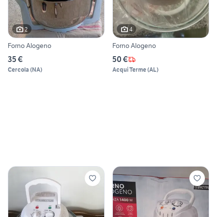
2
4
Forno Alogeno
Forno Alogeno
35 €
50 €
Cercola
(
NA
)
Acqui Terme
(
AL
)