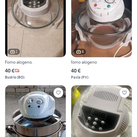
2
4
Forno alogeno.
forno alogeno
40 €
40 €
Budrio
(
BO
)
Pavia
(
PV
)