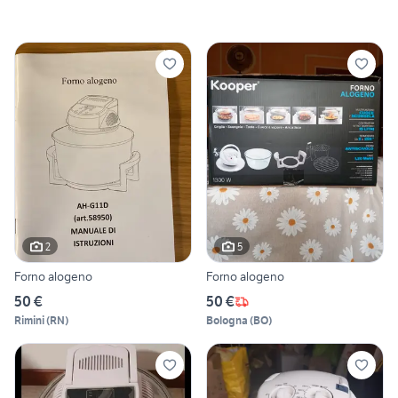
2
5
Forno alogeno
Forno alogeno
50 €
50 €
Rimini
(
RN
)
Bologna
(
BO
)