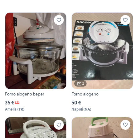
2
Forno alogeno beper
Forno alogeno
35 €
50 €
Amelia
(
TR
)
Napoli
(
NA
)