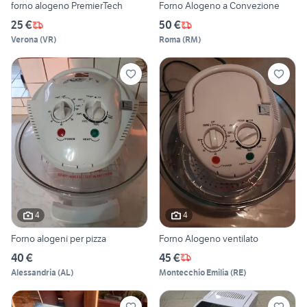
forno alogeno PremierTech
Forno Alogeno a Convezione
25 €
50 €
Verona
(
VR
)
Roma
(
RM
)
4
4
Forno alogeni per pizza
Forno Alogeno ventilato
40 €
45 €
Alessandria
(
AL
)
Montecchio Emilia
(
RE
)