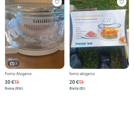
3
Forno Alogeno
forno alogeno
30 €
20 €
Roma
(
RM
)
Biella
(
BI
)