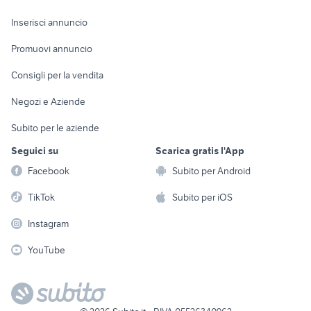
Arredamento e
Console e
Accessori per
Casalinghi
Inserisci annuncio
Videogiochi
animali
Elettrodomestici
Promuovi annuncio
Audio/Video
Musica e Film
Giardino e Fai da te
Consigli per la vendita
Fotografia
Libri e Riviste
Abbigliamento e
Negozi e Aziende
Telefonia
Strumenti Musicali
Accessori
Subito per le aziende
Sports
Tutto per i bambini
Seguici su
Scarica gratis l'App
Biciclette
Facebook
Subito per Android
Collezionismo
TikTok
Subito per iOS
Instagram
YouTube