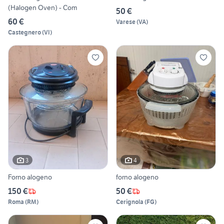
(Halogen Oven) - Com
50 €
60 €
Varese
(
VA
)
Castegnero
(
VI
)
3
4
Forno alogeno
forno alogeno
150 €
50 €
Roma
(
RM
)
Cerignola
(
FG
)