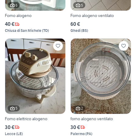
6
5
Forno alogeno
Forno alogeno ventilato
40 €
60 €
Chiusa di San Michele
(
TO
)
Ghedi
(
BS
)
5
2
Forno elettrico alogeno
forno alogeno ventilato
30 €
30 €
Lecce
(
LE
)
Palermo
(
PA
)