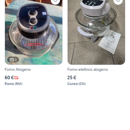
3
Forno Alogeno
Forno elettrico alogeno
60 €
25 €
Roma
(
RM
)
Cuneo
(
CN
)