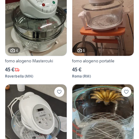
4
6
forno alogeno Mastercuki
forno alogeno portatile
45 €
45 €
Roverbella
(
MN
)
Roma
(
RM
)