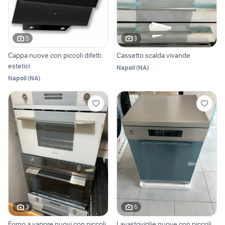
5
3
Cappa nuove con piccoli difetti
Cassetto scalda vivande
estetici
Napoli
(
NA
)
Napoli
(
NA
)
3
6
Forno a vapore nuovi con piccoli
Lavastoviglie nuove con piccoli