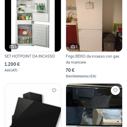
3
6
SET HOTPOINT DA INCASSO
Frigo BEKO da incasso con gas
da ricaricare
1.200 €
70 €
Asti
(
AT
)
Decimomannu
(
CA
)