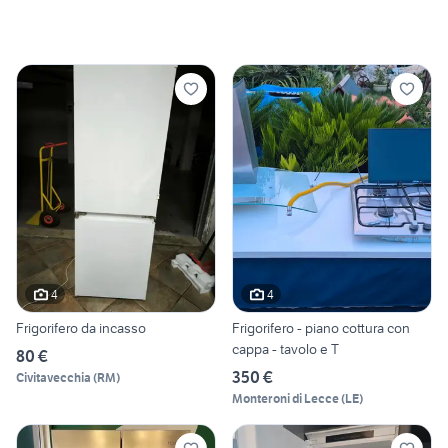
4
4
Frigorifero da incasso
Frigorifero - piano cottura con
cappa - tavolo e T
80 €
350 €
Civitavecchia
(
RM
)
Monteroni di Lecce
(
LE
)