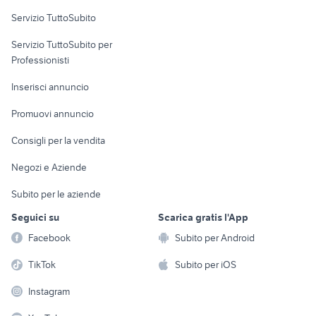
Servizio TuttoSubito
elettronica
per la casa e la
sports e hobby
Servizio TuttoSubito per
persona
Informatica
Animali
Professionisti
Arredamento e
Console e
Accessori per
Casalinghi
Inserisci annuncio
Videogiochi
animali
Elettrodomestici
Promuovi annuncio
Audio/Video
Musica e Film
Giardino e Fai da te
Consigli per la vendita
Fotografia
Libri e Riviste
Abbigliamento e
Negozi e Aziende
Telefonia
Strumenti Musicali
Accessori
Subito per le aziende
Sports
Tutto per i bambini
Seguici su
Scarica gratis l'App
Biciclette
Facebook
Subito per Android
Collezionismo
TikTok
Subito per iOS
Instagram