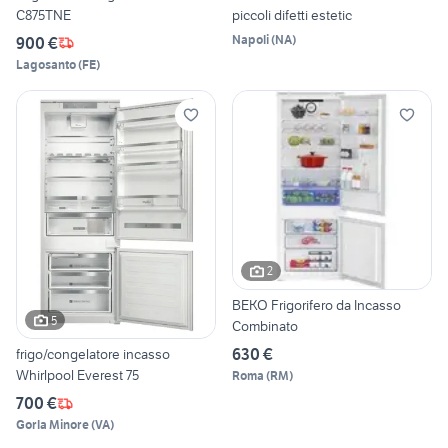
C875TNE
piccoli difetti estetic
Napoli
(
NA
)
900 €
Lagosanto
(
FE
)
2
BEKO Frigorifero da Incasso
5
Combinato
630 €
frigo/congelatore incasso
Whirlpool Everest 75
Roma
(
RM
)
700 €
Gorla Minore
(
VA
)