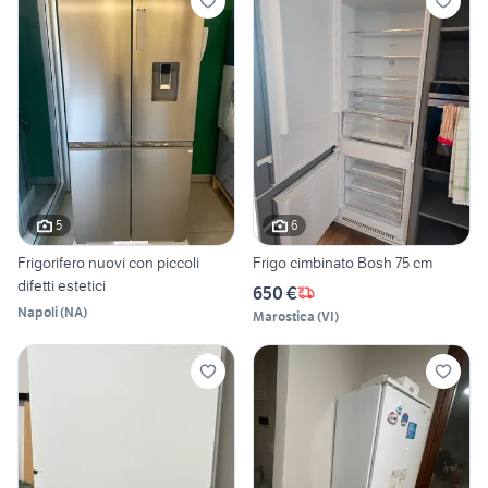
5
6
Frigorifero nuovi con piccoli
Frigo cimbinato Bosh 75 cm
difetti estetici
650 €
Napoli
(
NA
)
Marostica
(
VI
)