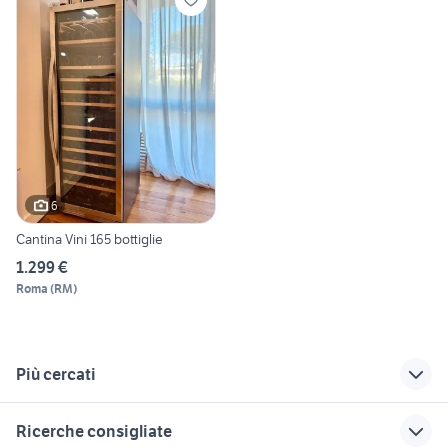
6
Cantina Vini 165 bottiglie
1.299 €
Roma
(
RM
)
Più cercati
Correlati
Richerche simili
Suggerimenti
Ricerche consigliate
frigorifero smeg
frigorifero 80 cm
forno da incasso 90