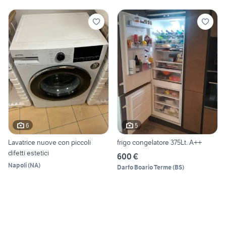
6
5
Lavatrice nuove con piccoli
frigo congelatore 375Lt. A++
difetti estetici
600 €
Napoli
(
NA
)
Darfo Boario Terme
(
BS
)