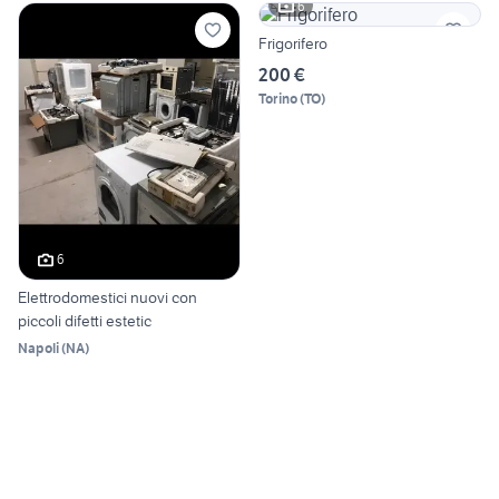
6
Frigorifero
200 €
Torino
(
TO
)
6
Elettrodomestici nuovi con
piccoli difetti estetic
Napoli
(
NA
)