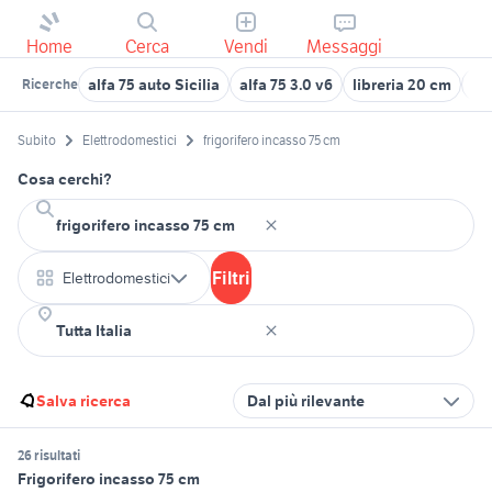
Home
Cerca
Vendi
Messaggi
alfa 75 auto Sicilia
alfa 75 3.0 v6
libreria 20 cm
ta
Ricerche
Subito
Elettrodomestici
frigorifero incasso 75 cm
Cosa cerchi?
Filtri
Elettrodomestici
Salva ricerca
Dal più rilevante
26 risultati
Frigorifero incasso 75 cm