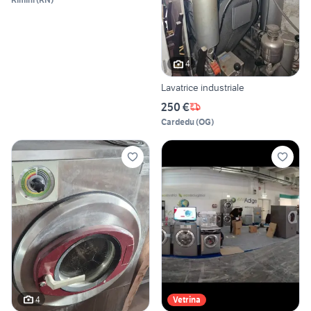
4
Lavatrice industriale
250 €
Cardedu
(
OG
)
4
Vetrina