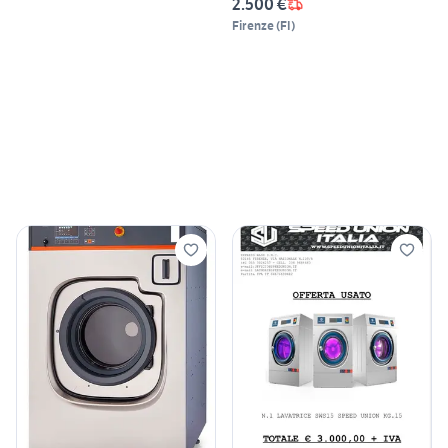
2.500 €
Firenze
(
FI
)