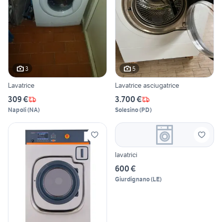
3
5
Lavatrice
Lavatrice asciugatrice
309 €
3.700 €
Napoli
(
NA
)
Solesino
(
PD
)
lavatrici
600 €
Giurdignano
(
LE
)