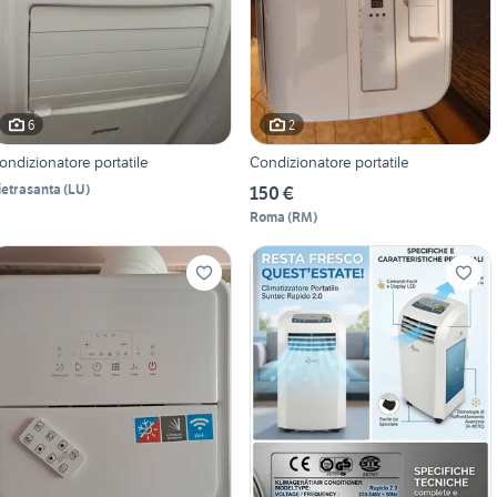
6
2
ondizionatore portatile
Condizionatore portatile
ietrasanta
(
LU
)
150 €
Roma
(
RM
)