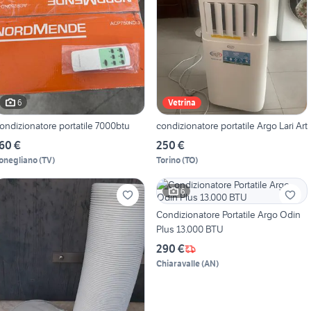
6
Vetrina
ondizionatore portatile 7000btu
condizionatore portatile Argo Lari Art
60 €
250 €
onegliano
(
TV
)
Torino
(
TO
)
6
Condizionatore Portatile Argo Odin
Plus 13.000 BTU
290 €
Chiaravalle
(
AN
)