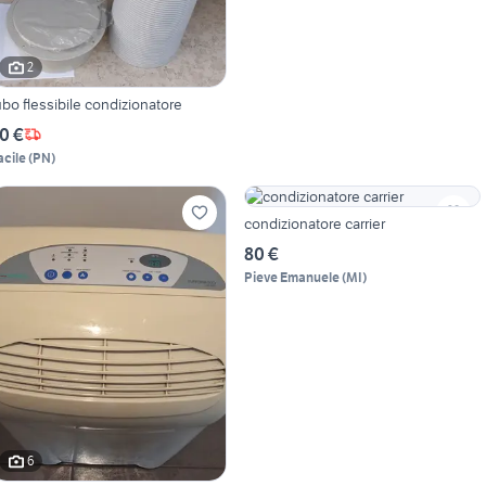
2
ubo flessibile condizionatore
0 €
acile
(
PN
)
condizionatore carrier
80 €
Pieve Emanuele
(
MI
)
6