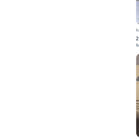
t
2
S