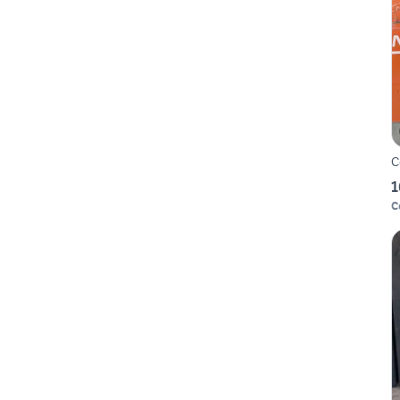
C
1
C