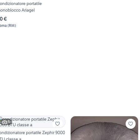
ondizionatore portatile
onoblocco Ariagel
0 €
oma
(
RM
)
5
ondizionatore portatile Zephir 9000
TU classe a