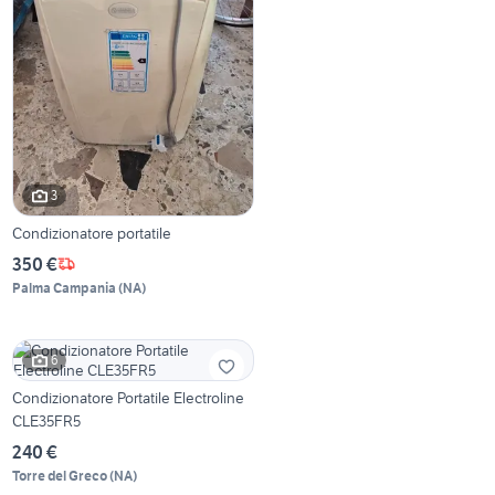
3
Condizionatore portatile
350 €
Palma Campania
(
NA
)
6
Condizionatore Portatile Electroline
CLE35FR5
240 €
Torre del Greco
(
NA
)