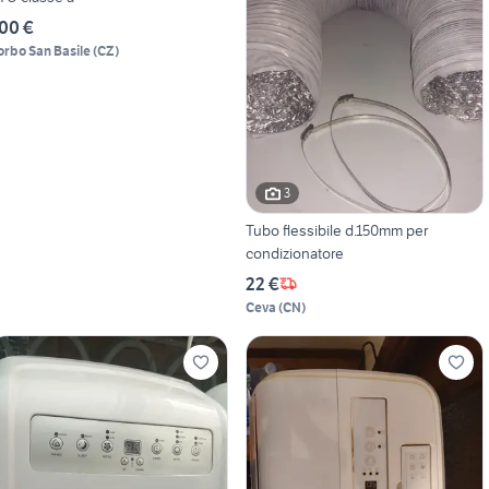
00 €
orbo San Basile
(
CZ
)
3
Tubo flessibile d.150mm per
condizionatore
22 €
Ceva
(
CN
)