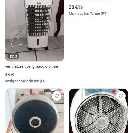
28 €
Montecatini-Terme
(
PT
)
3
Ventilatore con ghiaccio bimar
35 €
Rosignano Marittimo
(
LI
)