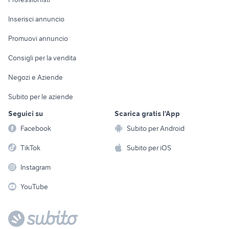
Arredamento e
Console e
Accessori per
Casalinghi
Inserisci annuncio
Videogiochi
animali
Elettrodomestici
Promuovi annuncio
Audio/Video
Musica e Film
Giardino e Fai da te
Consigli per la vendita
Fotografia
Libri e Riviste
Abbigliamento e
Negozi e Aziende
Telefonia
Strumenti Musicali
Accessori
Subito per le aziende
Sports
Tutto per i bambini
Seguici su
Scarica gratis l'App
Biciclette
Facebook
Subito per Android
Collezionismo
TikTok
Subito per iOS
Instagram
YouTube