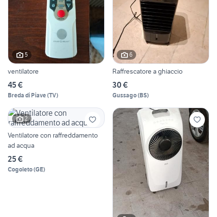
5
6
ventilatore
Raffrescatore a ghiaccio
45 €
30 €
Breda di Piave
(
TV
)
Gussago
(
BS
)
2
Ventilatore con raffreddamento
ad acqua
25 €
Cogoleto
(
GE
)