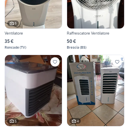
6
Ventilatore
Raffrescatore Ventilatore
35 €
50 €
Roncade
(
TV
)
Brescia
(
BS
)
6
4