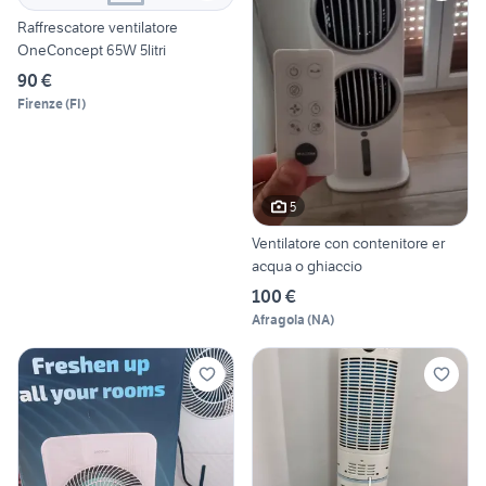
Raffrescatore ventilatore
OneConcept 65W 5litri
90 €
Firenze
(
FI
)
5
Ventilatore con contenitore er
acqua o ghiaccio
100 €
Afragola
(
NA
)