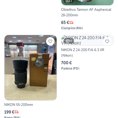
3
Obiettivo Tamron AF Aspherical
28-200mm
65 €
Ciampino
(
RM
)
6
NIKON Z 24-200 F/4-6.3 VR
(Nikon)
700 €
Padova
(
PD
)
NIKON 55-200mm
199 €
Roma
(
RM
)