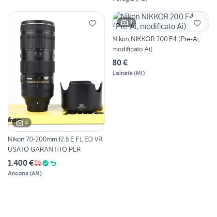
4
Nikon NIKKOR 200 F4 (Pre-Ai,
modificato Ai)
80 €
Lainate
(
MI
)
4
Nikon 70-200mm f2.8 E FL ED VR
USATO GARANTITO PER
1.400 €
Ancona
(
AN
)