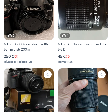
6
4
Nikon D3000 con obiettivi 18-
Nikon AF Nikkor 80-200mm 1:4 -
55mm e 55-200mm
5.6 D
250 €
45 €
Rivalta di Torino
(
TO
)
Roma
(
RM
)