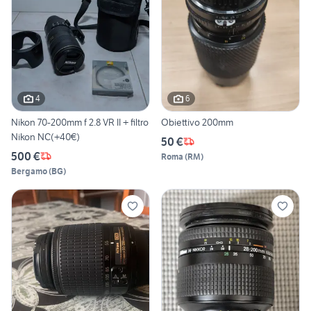
4
6
Nikon 70-200mm f 2.8 VR II + filtro
Obiettivo 200mm
Nikon NC(+40€)
50 €
500 €
Roma
(
RM
)
Bergamo
(
BG
)