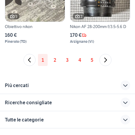
5
2
Obiettivo nikon
Nikon AF 28-200mm f/3.5-5.6 D
160 €
170 €
Pinerolo
(
TO
)
Arzignano
(
VI
)
1
2
3
4
5
Più cercati
Correlati
Richerche simili
Suggerimenti
Ricerche consigliate
nikon 4500
200 mm
sony 24 70 2.8
fotografia
canomatic
canon m6 mark ii
polarizzatore nikon
dji 4 drone
Tutte le categorie
macchina fotografica
telecamera nikon
zenza bronica etrs
fotocamera per
panasonic lumix 12x fotografia
anni 60
astrofotografia
nikon modena
macchine fotografiche tempio
motori
immobili
lavoro e servizi
micnova