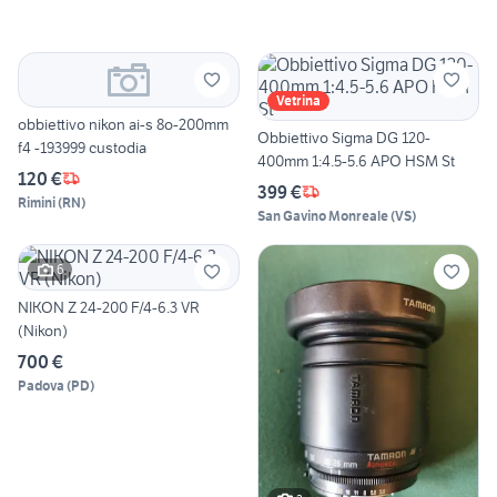
Vetrina
obbiettivo nikon ai-s 8o-200mm
Obbiettivo Sigma DG 120-
f4 -193999 custodia
400mm 1:4.5-5.6 APO HSM St
120 €
399 €
Rimini
(
RN
)
San Gavino Monreale
(
VS
)
6
NIKON Z 24-200 F/4-6.3 VR
(Nikon)
700 €
Padova
(
PD
)