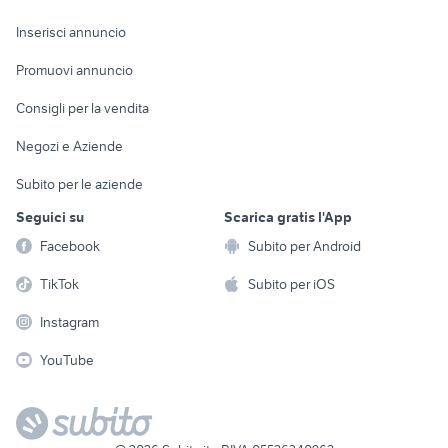
Arredamento e
Console e
Accessori per
Casalinghi
Inserisci annuncio
Videogiochi
animali
Elettrodomestici
Promuovi annuncio
Audio/Video
Musica e Film
Giardino e Fai da te
Consigli per la vendita
Fotografia
Libri e Riviste
Abbigliamento e
Negozi e Aziende
Telefonia
Strumenti Musicali
Accessori
Subito per le aziende
Sports
Tutto per i bambini
Seguici su
Scarica gratis l'App
Biciclette
Facebook
Subito per Android
Collezionismo
TikTok
Subito per iOS
Instagram
YouTube