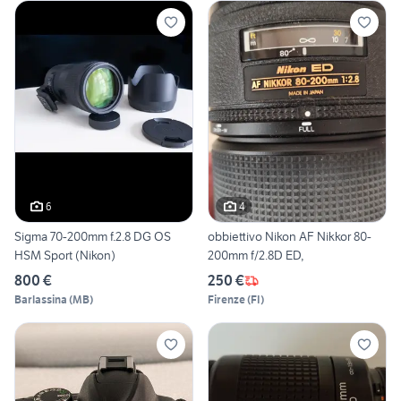
6
4
Sigma 70-200mm f.2.8 DG OS
obbiettivo Nikon AF Nikkor 80-
HSM Sport (Nikon)
200mm f/2.8D ED,
800 €
250 €
Barlassina
(
MB
)
Firenze
(
FI
)