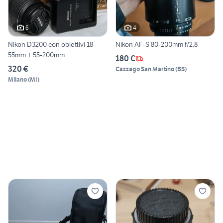
6
4
Nikon D3200 con obiettivi 18-
Nikon AF-S 80-200mm f/2.8
55mm + 55-200mm
180 €
320 €
Cazzago San Martino
(
BS
)
Milano
(
MI
)