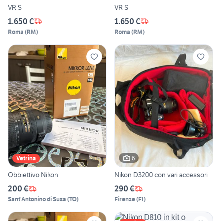
VR S
VR S
1.650 €
1.650 €
Roma
(
RM
)
Roma
(
RM
)
6
Vetrina
Obbiettivo Nikon
Nikon D3200 con vari accessori
200 €
290 €
Sant'Antonino di Susa
(
TO
)
Firenze
(
FI
)