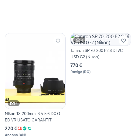
4
Tamron SP 70-200 F2.8 Di VC
USD G2 (Nikon)
770 €
Rovigo
(
RO
)
4
Nikon 18-200mm f3.5-5.6 DX G
ED VR USATO GARANTIT
220 €
Ancona
(
AN
)