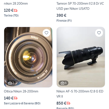
nikon 28 200mm
Tamron SP 70-200mm f/2.8 Di VC
USD per Nikon USATO
120 €
390 €
Torino
(
TO
)
Firenze
(
FI
)
2
6
Ottica Nikon 28-200mm
Nikon AF-S 70-200mm f2.8 G ED
VR II
140 €
850 €
San Lazzaro di Savena
(
BO
)
Perugia
(
PG
)