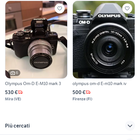
6
Olympus Om-D E-M10 mark 3
olympus om-d E-m10 mark iv
530 €
500 €
Mira
(
VE
)
Firenze
(
FI
)
Più cercati
Correlati
Richerche simili
Suggerimenti