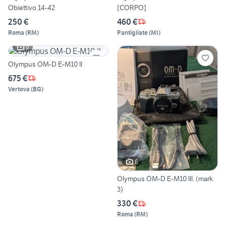
Obiettivo 14-42
[CORPO]
250 €
460 €
Roma
(
RM
)
Pantigliate
(
MI
)
6
Olympus OM-D E-M10 II
675 €
Vertova
(
BG
)
6
Olympus OM-D E-M10 III. (mark
3)
330 €
Roma
(
RM
)