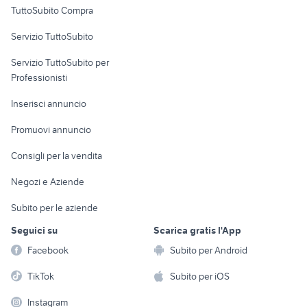
TuttoSubito Compra
commerciali
Servizio TuttoSubito
elettronica
per la casa e la
sports e hobby
Servizio TuttoSubito per
persona
Informatica
Animali
Professionisti
Arredamento e
Console e
Accessori per
Casalinghi
Inserisci annuncio
Videogiochi
animali
Elettrodomestici
Promuovi annuncio
Audio/Video
Musica e Film
Giardino e Fai da te
Consigli per la vendita
Fotografia
Libri e Riviste
Abbigliamento e
Negozi e Aziende
Telefonia
Strumenti Musicali
Accessori
Subito per le aziende
Sports
Tutto per i bambini
Seguici su
Scarica gratis l'App
Biciclette
Facebook
Subito per Android
Collezionismo
TikTok
Subito per iOS
Instagram