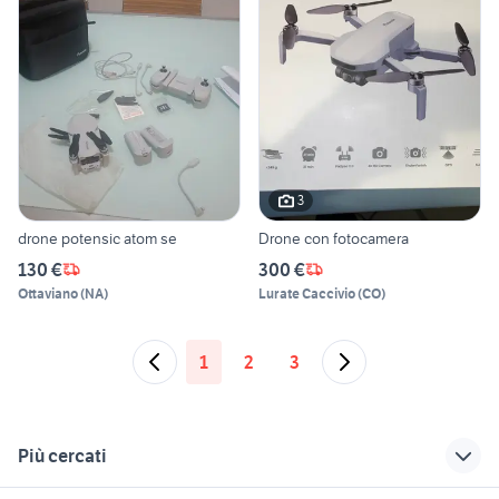
3
drone potensic atom se
Drone con fotocamera
130 €
300 €
Ottaviano
(
NA
)
Lurate Caccivio
(
CO
)
1
2
3
Più cercati