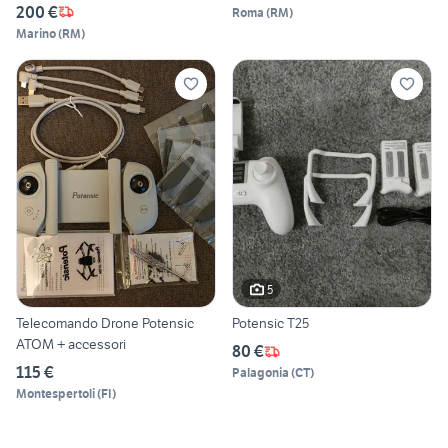
200 €
Roma
(
RM
)
Marino
(
RM
)
5
Telecomando Drone Potensic
Potensic T25
ATOM + accessori
80 €
115 €
Palagonia
(
CT
)
Montespertoli
(
FI
)