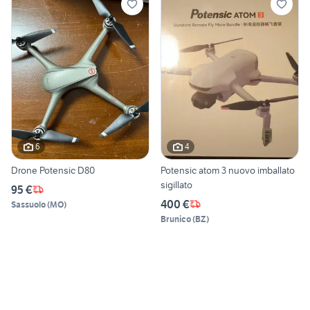
6
4
Drone Potensic D80
Potensic atom 3 nuovo imballato
sigillato
95 €
400 €
Sassuolo
(
MO
)
Brunico
(
BZ
)