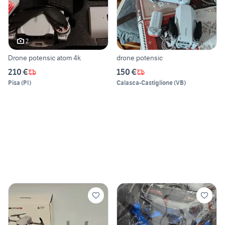
2
Drone potensic atom 4k
drone potensic
210 €
150 €
Pisa
(
PI
)
Calasca-Castiglione
(
VB
)