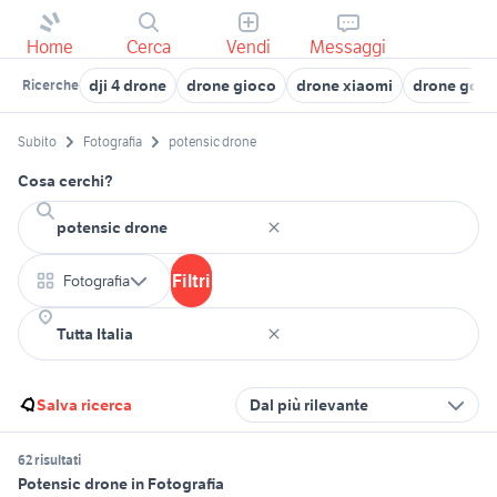
Home
Cerca
Vendi
Messaggi
dji 4 drone
drone gioco
drone xiaomi
drone go
Ricerche
Subito
Fotografia
potensic drone
Cosa cerchi?
Filtri
Fotografia
Salva ricerca
Dal più rilevante
62 risultati
Potensic drone in Fotografia