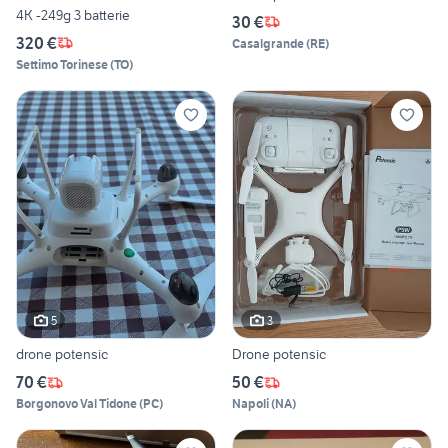
4K -249g 3 batterie
30 €
320 €
Casalgrande
(
RE
)
Settimo Torinese
(
TO
)
5
3
drone potensic
Drone potensic
70 €
50 €
Borgonovo Val Tidone
(
PC
)
Napoli
(
NA
)