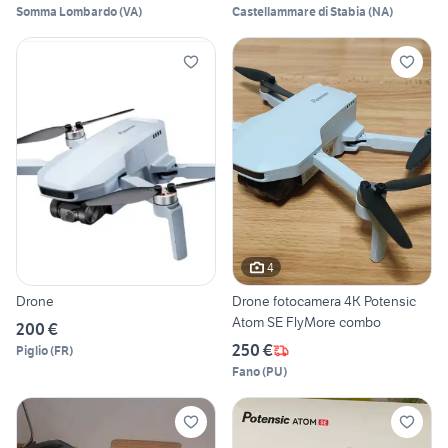
Somma Lombardo
(
VA
)
Castellammare di Stabia
(
NA
)
4
Drone
Drone fotocamera 4K Potensic
Atom SE FlyMore combo
200 €
250 €
Piglio
(
FR
)
Fano
(
PU
)