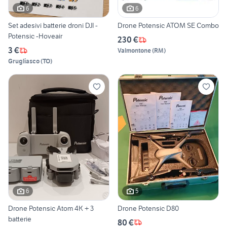
6
6
Set adesivi batterie droni DJI -
Drone Potensic ATOM SE Combo
Potensic -Hoveair
230 €
3 €
Valmontone
(
RM
)
Grugliasco
(
TO
)
6
5
Drone Potensic Atom 4K + 3
Drone Potensic D80
batterie
80 €