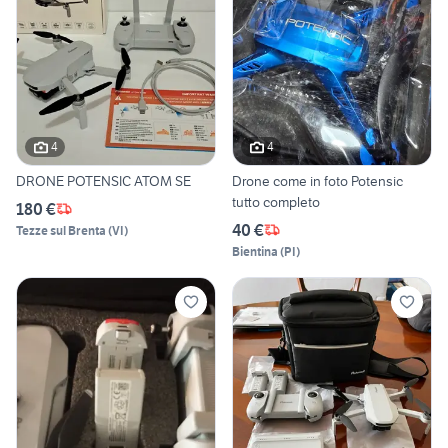
4
4
DRONE POTENSIC ATOM SE
Drone come in foto Potensic
tutto completo
180 €
40 €
Tezze sul Brenta
(
VI
)
Bientina
(
PI
)