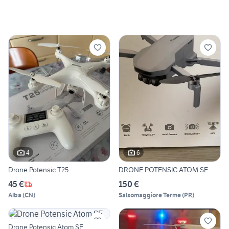
4
6
Drone Potensic T25
DRONE POTENSIC ATOM SE
45 €
150 €
Alba
(
CN
)
Salsomaggiore Terme
(
PR
)
Drone Potensic Atom SE