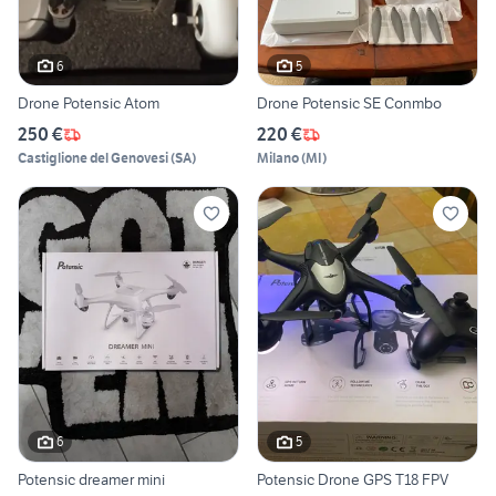
6
5
Drone Potensic Atom
Drone Potensic SE Conmbo
250 €
220 €
Castiglione del Genovesi
(
SA
)
Milano
(
MI
)
6
5
Potensic dreamer mini
Potensic Drone GPS T18 FPV