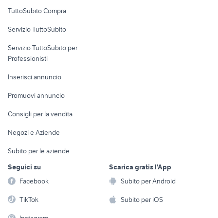
Uffici e Locali
TuttoSubito Compra
commerciali
Servizio TuttoSubito
elettronica
per la casa e la
sports e hobby
Servizio TuttoSubito per
persona
Informatica
Animali
Professionisti
Arredamento e
Console e
Accessori per
Casalinghi
Inserisci annuncio
Videogiochi
animali
Elettrodomestici
Promuovi annuncio
Audio/Video
Musica e Film
Giardino e Fai da te
Consigli per la vendita
Fotografia
Libri e Riviste
Abbigliamento e
Negozi e Aziende
Telefonia
Strumenti Musicali
Accessori
Subito per le aziende
Sports
Tutto per i bambini
Seguici su
Scarica gratis l'App
Biciclette
Facebook
Subito per Android
Collezionismo
TikTok
Subito per iOS
Instagram