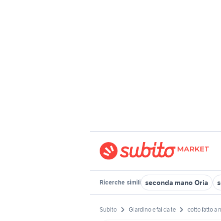
seconda mano Oria
s
Ricerche
simili
Subito
Giardino e fai da te
cotto fatto a