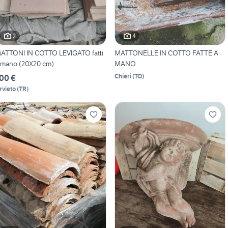
2
4
ATTONI IN COTTO LEVIGATO fatti
MATTONELLE IN COTTO FATTE A
 mano (20X20 cm)
MANO
Chieri
(
TO
)
00 €
rvieto
(
TR
)