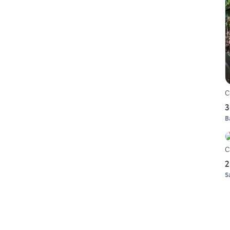
C
3
B
C
2
S