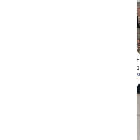
P
2
S