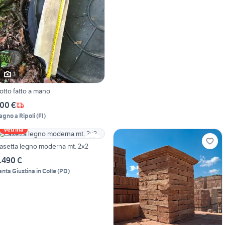
3
otto fatto a mano
00 €
agno a Ripoli
(
FI
)
Vetrina
asetta legno moderna mt. 2x2
.490 €
anta Giustina in Colle
(
PD
)