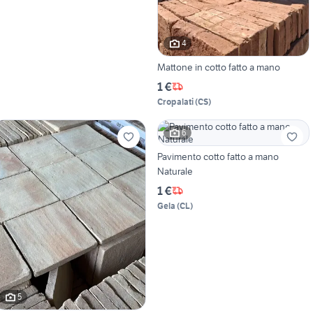
4
Mattone in cotto fatto a mano
1 €
Cropalati
(
CS
)
6
Pavimento cotto fatto a mano
Naturale
1 €
Gela
(
CL
)
5