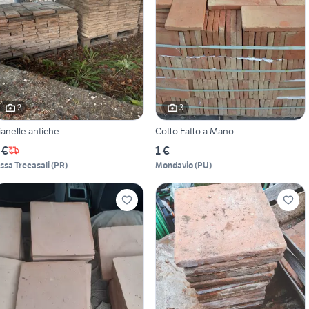
2
3
ianelle antiche
Cotto Fatto a Mano
 €
1 €
issa Trecasali
(
PR
)
Mondavio
(
PU
)