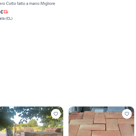
ero Cotto fatto a mano Migliore
 €
ela
(
CL
)