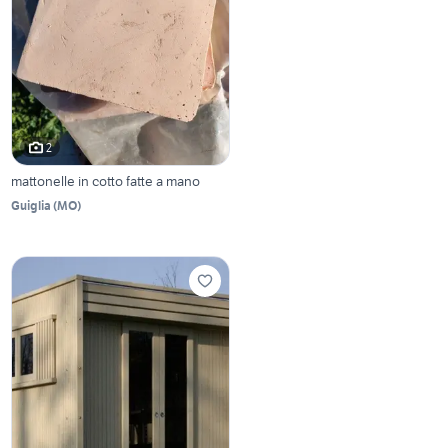
2
mattonelle in cotto fatte a mano
Guiglia
(
MO
)