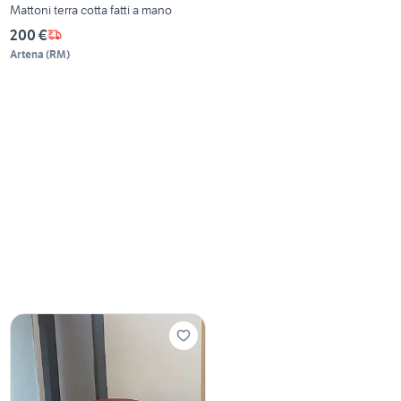
Mattoni terra cotta fatti a mano
200 €
Artena
(
RM
)