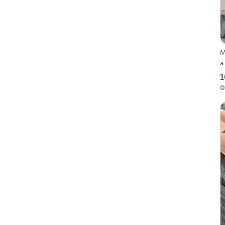
M
a
1
O