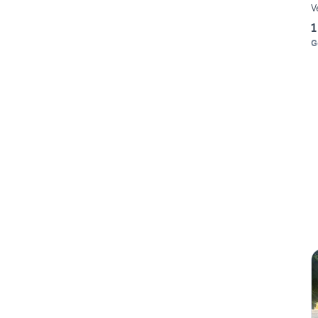
V
1
G