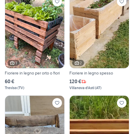
3
2
Fioriere in legno per orto o fiori
Fioriere in legno spesso
60 €
120 €
Treviso
(
TV
)
Villanova d'Asti
(
AT
)