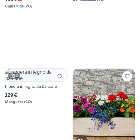
Umbertide
(
PG
)
3
Fioriera in legno da balcone
129 €
Monguzzo
(
CO
)