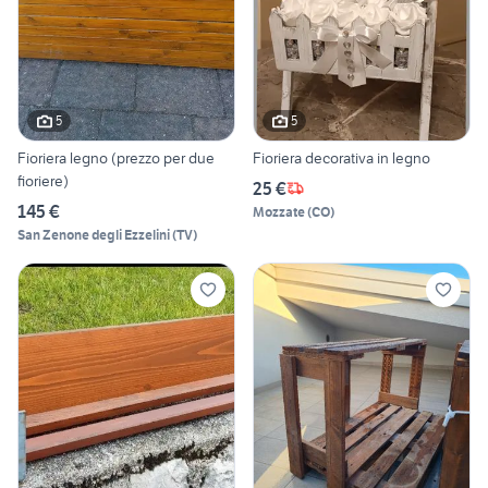
5
5
Fioriera legno (prezzo per due
Fioriera decorativa in legno
fioriere)
25 €
145 €
Mozzate
(
CO
)
San Zenone degli Ezzelini
(
TV
)