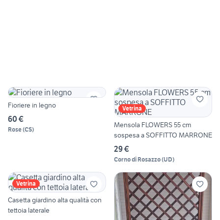
Fioriere in legno
Vetrina
60 €
Mensola FLOWERS 55 cm
Rose
(
CS
)
sospesa a SOFFITTO MARRONE
29 €
Corno di Rosazzo
(
UD
)
Vetrina
Casetta giardino alta qualità con
tettoia laterale