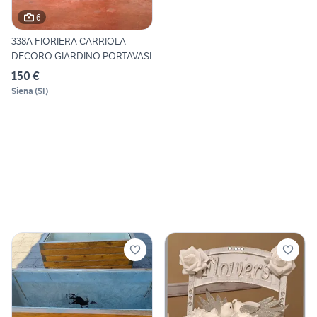
6
338A FIORIERA CARRIOLA
DECORO GIARDINO PORTAVASI
150 €
Siena
(
SI
)