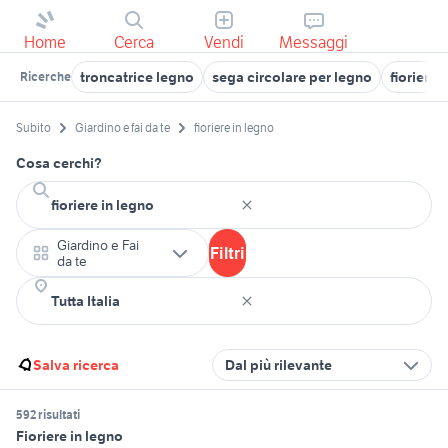
Home
Cerca
Vendi
Messaggi
troncatrice legno
sega circolare per legno
fioriere
Ricerche
Subito
Giardino e fai da te
fioriere in legno
Cosa cerchi?
Giardino e Fai
Filtri
da te
Salva ricerca
Dal più rilevante
592 risultati
Fioriere in legno