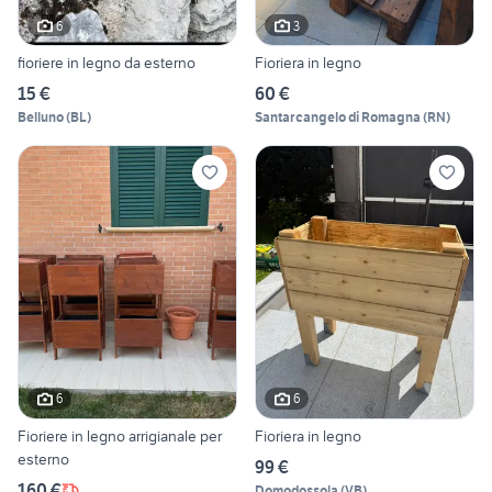
6
3
fioriere in legno da esterno
Fioriera in legno
15 €
60 €
Belluno
(
BL
)
Santarcangelo di Romagna
(
RN
)
6
6
Fioriere in legno arrigianale per
Fioriera in legno
esterno
99 €
160 €
Domodossola
(
VB
)