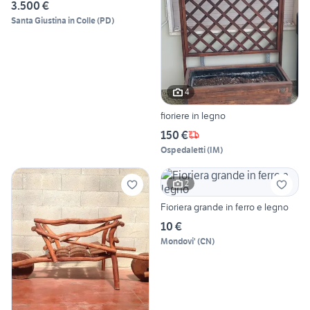
3.500 €
Santa Giustina in Colle
(
PD
)
4
fioriere in legno
150 €
Ospedaletti
(
IM
)
2
Fioriera grande in ferro e legno
10 €
Mondovi'
(
CN
)