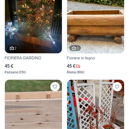
2
3
FIORIERA GIARDINO
Fioriere in legno
45 €
45 €
Fossano
(
CN
)
Roma
(
RM
)