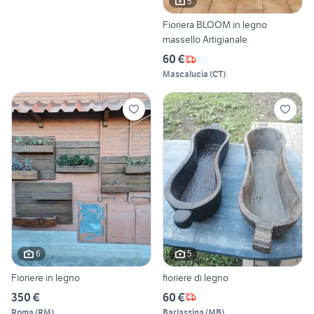
5
Fioriera BLOOM in legno
massello Artigianale
60 €
Mascalucia
(
CT
)
6
5
Fioriere in legno
fioriere di legno
350 €
60 €
Roma
(
RM
)
Barlassina
(
MB
)