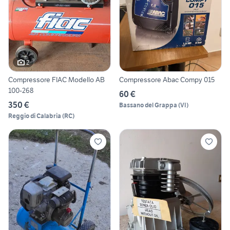
2
Compressore FIAC Modello AB
Compressore Abac Compy 015
100-268
60 €
350 €
Bassano del Grappa
(
VI
)
Reggio di Calabria
(
RC
)