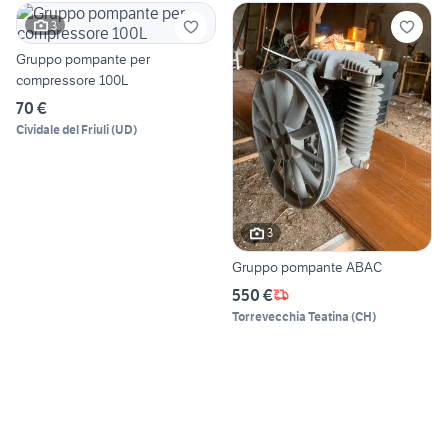
3
Gruppo pompante per
compressore 100L
70 €
Cividale del Friuli
(
UD
)
3
Gruppo pompante ABAC
550 €
Torrevecchia Teatina
(
CH
)