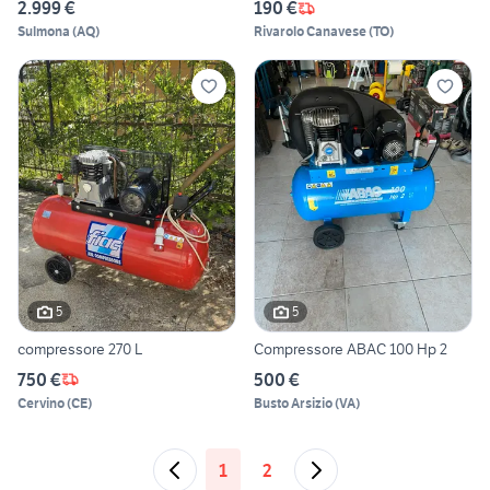
2.999 €
190 €
Sulmona
(
AQ
)
Rivarolo Canavese
(
TO
)
5
5
compressore 270 L
Compressore ABAC 100 Hp 2
750 €
500 €
Cervino
(
CE
)
Busto Arsizio
(
VA
)
1
2