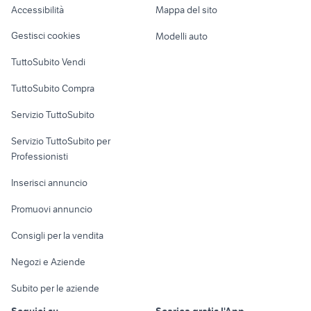
Accessibilità
Mappa del sito
Loft, mansarde e
Veicoli commerciali
altro
Gestisci cookies
Modelli auto
Case vacanza
TuttoSubito Vendi
Uffici e Locali
TuttoSubito Compra
commerciali
Servizio TuttoSubito
elettronica
per la casa e la
sports e hobby
Servizio TuttoSubito per
persona
Informatica
Animali
Professionisti
Arredamento e
Console e
Accessori per
Casalinghi
Inserisci annuncio
Videogiochi
animali
Elettrodomestici
Promuovi annuncio
Audio/Video
Musica e Film
Giardino e Fai da te
Consigli per la vendita
Fotografia
Libri e Riviste
Abbigliamento e
Negozi e Aziende
Telefonia
Strumenti Musicali
Accessori
Subito per le aziende
Sports
Tutto per i bambini
Seguici su
Scarica gratis l'App