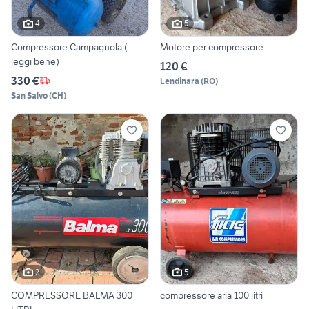
4
5
Compressore Campagnola (
Motore per compressore
leggi bene)
120 €
330 €
Lendinara
(
RO
)
San Salvo
(
CH
)
2
5
COMPRESSORE BALMA 300
compressore aria 100 litri