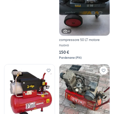
4
compressore 50 LT motore
nuovo
150 €
Pordenone
(
PN
)