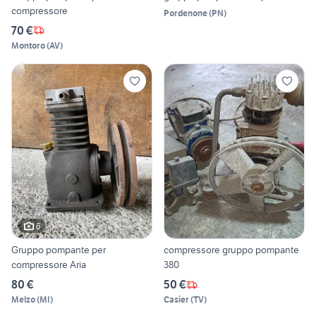
compressore
Pordenone
(
PN
)
70 €
Montoro
(
AV
)
6
Gruppo pompante per
compressore gruppo pompante
compressore Aria
380
80 €
50 €
Melzo
(
MI
)
Casier
(
TV
)