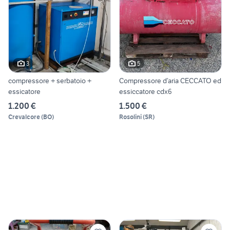
3
5
compressore + serbatoio +
Compressore d’aria CECCATO ed
essicatore
essiccatore cdx6
1.200 €
1.500 €
Crevalcore
(
BO
)
Rosolini
(
SR
)