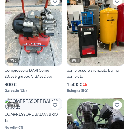
6
4
Compressore DARI Comet
compressore silenziato Balma
20/365 gruppo VKM362 3cv
completo
300 €
1.500 €
Garessio
(
CN
)
Bologna
(
BO
)
3
COMPRESSORE BALMA BRIO
15
Novello
(
CN
)