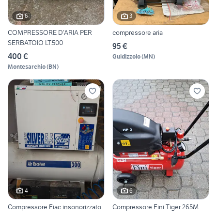
6
3
COMPRESSORE D’ARIA PER
compressore aria
SERBATOIO LT.500
95 €
400 €
Guidizzolo
(
MN
)
Montesarchio
(
BN
)
4
6
Compressore Fiac insonorizzato
Compressore Fini Tiger 265M