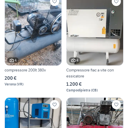
4
4
compressore 200lt 380v
Compressore fiac a vite con
essicatore
200 €
1.200 €
Verona
(
VR
)
Campodipietra
(
CB
)