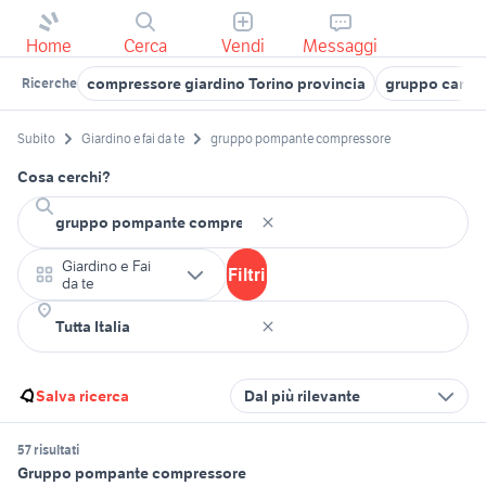
Home
Cerca
Vendi
Messaggi
compressore giardino Torino provincia
gruppo campa
Ricerche
Subito
Giardino e fai da te
gruppo pompante compressore
Cosa cerchi?
Giardino e Fai
Filtri
da te
Salva ricerca
Dal più rilevante
57 risultati
Gruppo pompante compressore