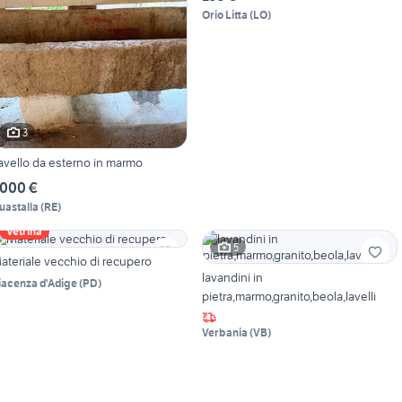
Orio Litta
(
LO
)
3
avello da esterno in marmo
.000 €
uastalla
(
RE
)
Vetrina
5
ateriale vecchio di recupero
lavandini in
iacenza d'Adige
(
PD
)
pietra,marmo,granito,beola,lavelli
Verbania
(
VB
)