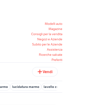
Modelli auto
Magazine
Consigli per la vendita
Negozi e Aziende
Subito per le Aziende
Assistenza
Ricerche salvate
Preferiti
Vendi
marmo
lucidatura marmo
lavello cucina
tappo lavello
lavello