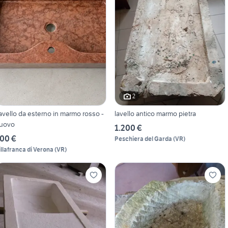
2
avello da esterno in marmo rosso -
lavello antico marmo pietra
uovo
1.200 €
00 €
Peschiera del Garda
(
VR
)
illafranca di Verona
(
VR
)