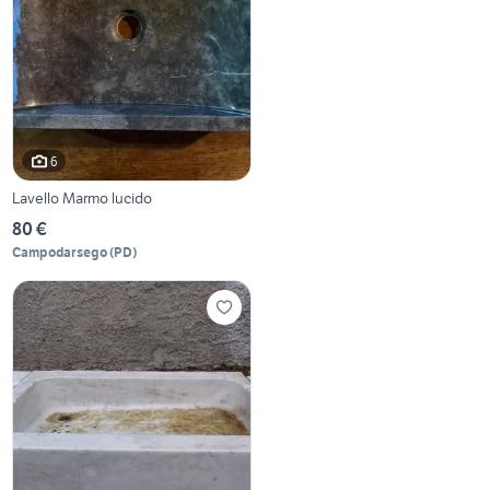
6
Lavello Marmo lucido
80 €
Campodarsego
(
PD
)