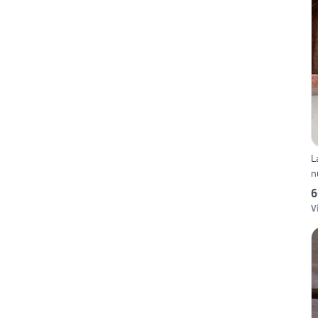
L
n
6
V