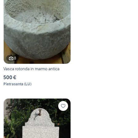
8
Vasca rotonda in marmo antica
500 €
Pietrasanta
(
LU
)