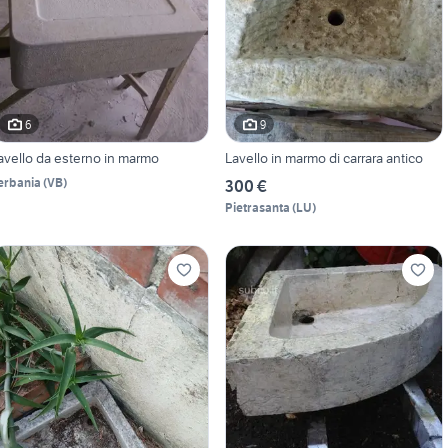
6
9
avello da esterno in marmo
Lavello in marmo di carrara antico
erbania
(
VB
)
300 €
Pietrasanta
(
LU
)