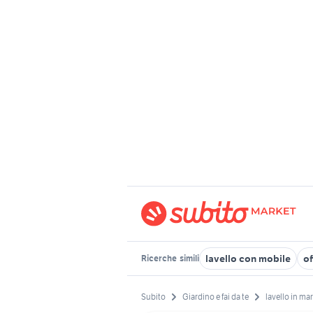
lavello con mobile
of
Ricerche
simili
Subito
Giardino e fai da te
lavello in m