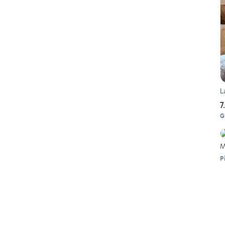
L
7
G
M
P