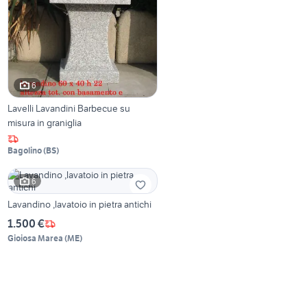
6
Lavelli Lavandini Barbecue su
misura in graniglia
Bagolino
(
BS
)
6
Lavandino ,lavatoio in pietra antichi
1.500 €
Gioiosa Marea
(
ME
)