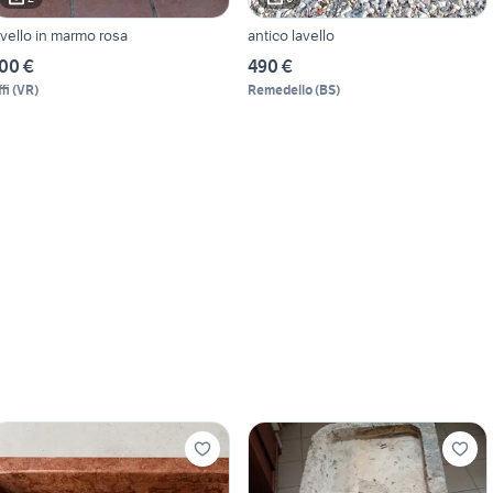
avello in marmo rosa
antico lavello
00 €
490 €
fi
(
VR
)
Remedello
(
BS
)