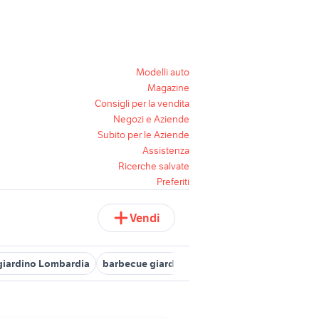
Modelli auto
Magazine
Consigli per la vendita
Negozi e Aziende
Subito per le Aziende
Assistenza
Ricerche salvate
Preferiti
Vendi
 giardino Lombardia
barbecue giardino Campania
salottino da g