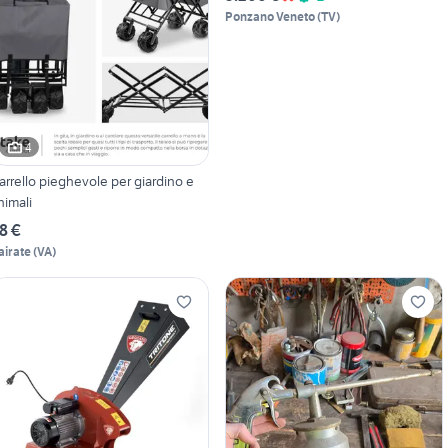
Ponzano Veneto
(
TV
)
4
arrello pieghevole per giardino e
nimali
8 €
airate
(
VA
)