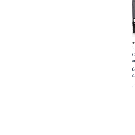
C
a
6
C