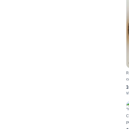
R
c
1
V
C
p