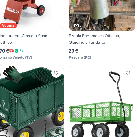
3
Vetrina
iotrituratore Ceccato Sprint
Pistola Pneumatica Officina,
lettrico
Giardino e Fai-da-te
70 €
29 €
onzano Veneto
(
TV
)
Pescara
(
PE
)