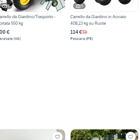
5
5
arrello da Giardino/Trasporto -
Carrello da Giardino in Acciaio
ortata 550 kg
408,23 kg su Ruote
00 €
114 €
aravate
(
VA
)
Pescara
(
PE
)