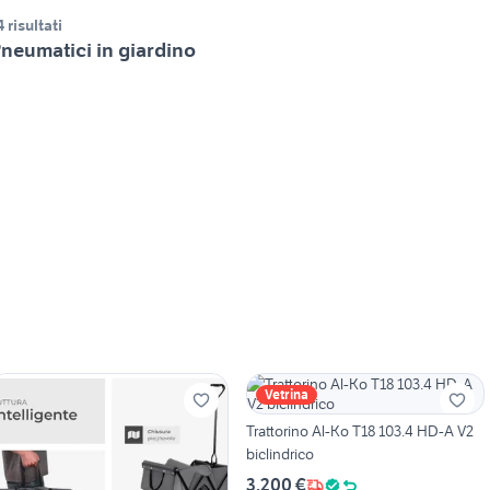
4 risultati
neumatici in giardino
Vetrina
Trattorino Al-Ko T18 103.4 HD-A V2
biclindrico
3.200 €