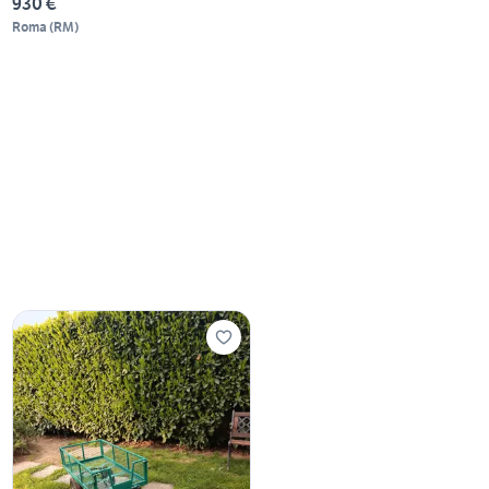
930 €
Roma
(
RM
)