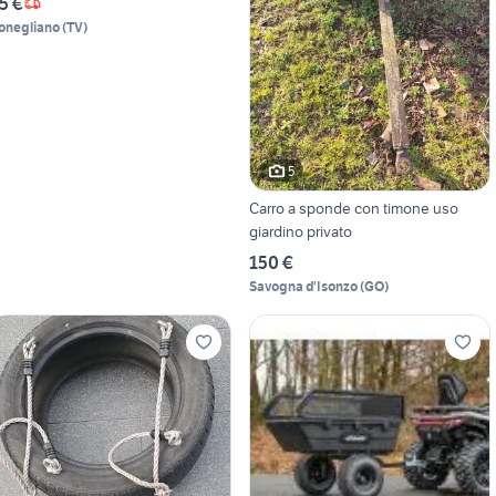
5 €
onegliano
(
TV
)
5
Carro a sponde con timone uso
giardino privato
150 €
Savogna d'Isonzo
(
GO
)