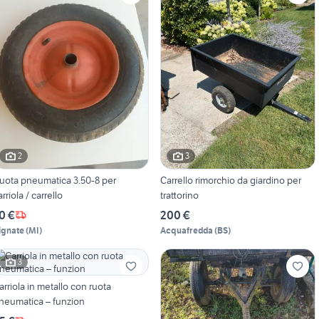
2
3
uota pneumatica 3.50-8 per
Carrello rimorchio da giardino per
arriola / carrello
trattorino
0 €
200 €
ignate
(
MI
)
Acquafredda
(
BS
)
3
arriola in metallo con ruota
neumatica – funzion