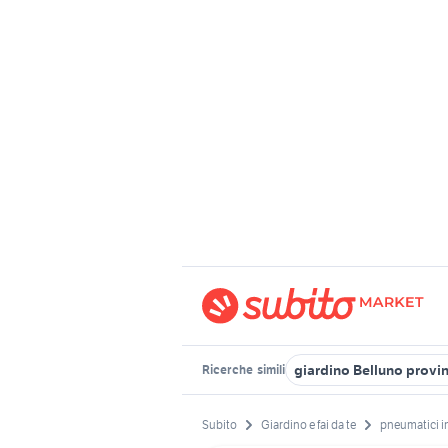
giardino Belluno provi
Ricerche
simili
Subito
Giardino e fai da te
pneumatici i