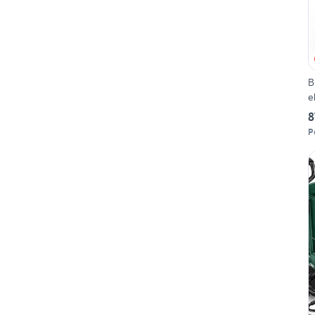
B
e
8
P