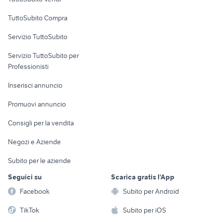
Uffici e Locali
TuttoSubito Compra
commerciali
Servizio TuttoSubito
elettronica
per la casa e la
sports e hobby
Servizio TuttoSubito per
persona
Informatica
Animali
Professionisti
Arredamento e
Console e
Accessori per
Casalinghi
Inserisci annuncio
Videogiochi
animali
Elettrodomestici
Promuovi annuncio
Audio/Video
Musica e Film
Giardino e Fai da te
Consigli per la vendita
Fotografia
Libri e Riviste
Abbigliamento e
Negozi e Aziende
Telefonia
Strumenti Musicali
Accessori
Subito per le aziende
Sports
Tutto per i bambini
Seguici su
Scarica gratis l'App
Biciclette
Facebook
Subito per Android
Collezionismo
TikTok
Subito per iOS