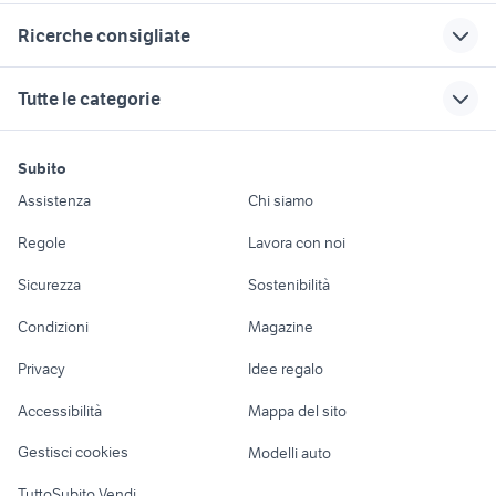
Correlati
Richerche simili
Suggerimenti
Ricerche consigliate
teli in pvc
pompa motore
pista giardino
diesel
faretti luce led a batteria
giardino Gandino
coperture pvc
banco fresa
Tutte le categorie
giardino
garage prefabbricati
sdraio da giardino plastica
sale addolcitori giardino
giardino Belluno
coibentati
tubi capillari
provincia
carrello valigia
tavolo in ferro battuto giardino
motori
immobili
lavoro e servizi
separe balconi
scale usate
gazebo in ferro
Subito
pulsanti giardino
interruttori placche
Auto
Appartamenti
Offerte di lavoro
occasioni
lettini usati alluminio
pompa a sabbia
Assistenza
Chi siamo
cucine usate in regalo torino
letti a scomparsa ikea
forno a legna
sega festool
intex
Accessori Auto
Camere/Posti letto
Servizi
credenze arte povera usate
stufa pellet usata 200 euro
Regole
Lavora con noi
troncatrice legno
pompa verniciatura
bidone con
Moto e Scooter
Ville singole e a
Candidati in cerca di
rubinetto
mobili usati bagheria
gazebo
fresa per
carrello portapacchi
Sicurezza
Sostenibilità
schiera
lavoro
motocoltivatore
usato
mattoni vecchi di recupero
sega circolare per legno
Accessori Moto
usata
Condizioni
Magazine
Terreni e rustici
Attrezzature di
infissi in alluminio prezzi
giardino Forli Cesena provincia
Nautica
lavoro
economici
Privacy
Idee regalo
Garage e box
onduline per tettoie
trimmer decespugliatore
Caravan e Camper
Accessibilità
Mappa del sito
Loft, mansarde e
Veicoli commerciali
altro
Gestisci cookies
Modelli auto
Case vacanza
TuttoSubito Vendi