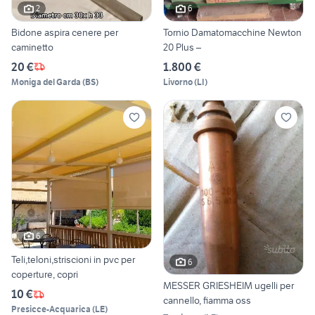
2
6
Bidone aspira cenere per
Tornio Damatomacchine Newton
caminetto
20 Plus –
20 €
1.800 €
Moniga del Garda
(
BS
)
Livorno
(
LI
)
6
Teli,teloni,striscioni in pvc per
6
coperture, copri
MESSER GRIESHEIM ugelli per
10 €
cannello, fiamma oss
Presicce-Acquarica
(
LE
)