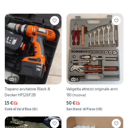
6
6
Trapano avvitatore Black &
Valigetta attrezzi originale anni
Decker HP126F2B
'80 (nuova)
15 €
50 €
Colle di Val d'Elsa
(
SI
)
San Dona' di Piave
(
VE
)