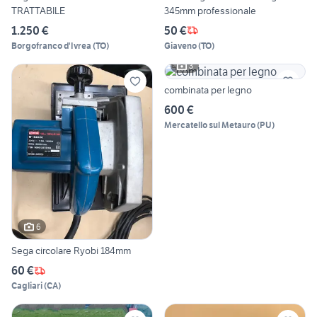
TRATTABILE
345mm professionale
1.250 €
50 €
Borgofranco d'Ivrea
(
TO
)
Giaveno
(
TO
)
3
combinata per legno
600 €
Mercatello sul Metauro
(
PU
)
6
Sega circolare Ryobi 184mm
60 €
Cagliari
(
CA
)