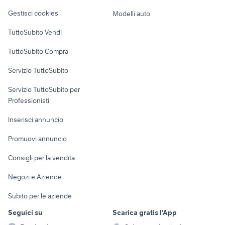
Veicoli commerciali
altro
Gestisci cookies
Modelli auto
Case vacanza
TuttoSubito Vendi
Uffici e Locali
TuttoSubito Compra
commerciali
Servizio TuttoSubito
elettronica
per la casa e la
sports e hobby
Servizio TuttoSubito per
persona
Informatica
Animali
Professionisti
Arredamento e
Console e
Accessori per
Casalinghi
Inserisci annuncio
Videogiochi
animali
Elettrodomestici
Promuovi annuncio
Audio/Video
Musica e Film
Giardino e Fai da te
Consigli per la vendita
Fotografia
Libri e Riviste
Abbigliamento e
Negozi e Aziende
Telefonia
Strumenti Musicali
Accessori
Subito per le aziende
Sports
Tutto per i bambini
Seguici su
Scarica gratis l'App
Biciclette