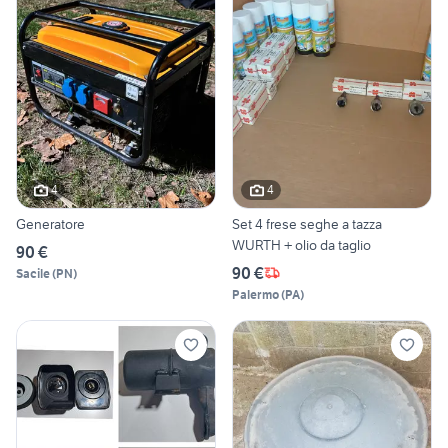
4
4
Generatore
Set 4 frese seghe a tazza
WURTH + olio da taglio
90 €
90 €
Sacile
(
PN
)
Palermo
(
PA
)