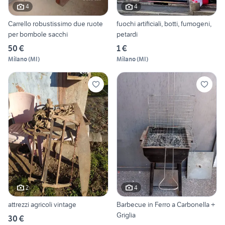
4
4
Carrello robustissimo due ruote
fuochi artificiali, botti, fumogeni,
per bombole sacchi
petardi
50 €
1 €
Milano
(
MI
)
Milano
(
MI
)
2
4
attrezzi agricoli vintage
Barbecue in Ferro a Carbonella +
Griglia
30 €