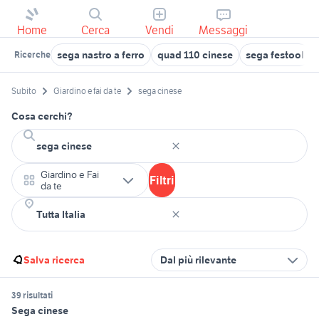
Home
Cerca
Vendi
Messaggi
sega nastro a ferro
quad 110 cinese
sega festool
Ricerche
Subito
Giardino e fai da te
sega cinese
Cosa cerchi?
Giardino e Fai
Filtri
da te
Salva ricerca
Dal più rilevante
39 risultati
Sega cinese