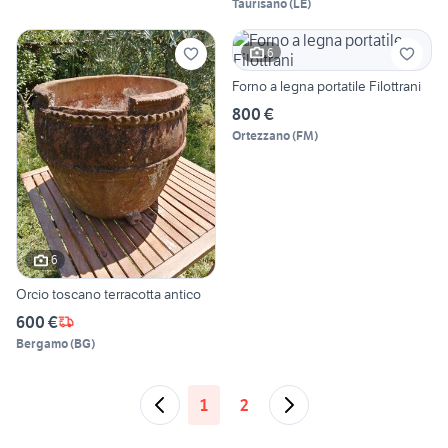
Taurisano
(
LE
)
6
Forno a legna portatile Filottrani
800 €
Ortezzano
(
FM
)
6
Orcio toscano terracotta antico
600 €
Bergamo
(
BG
)
1
2