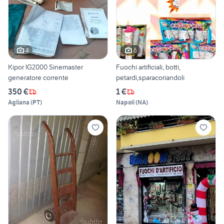
4
6
Kipor IG2000 Sinemaster
Fuochi artificiali, botti,
generatore corrente
petardi,sparacoriandoli
350 €
1 €
Agliana
(
PT
)
Napoli
(
NA
)