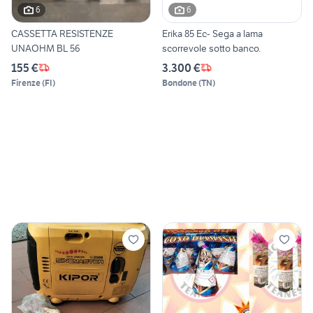
6
6
CASSETTA RESISTENZE
Erika 85 Ec- Sega a lama
UNAOHM BL 56
scorrevole sotto banco.
155 €
3.300 €
Firenze
(
FI
)
Bondone
(
TN
)