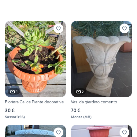
4
6
Fioriera Calice Piante decorative
Vasi da giardino cemento
30 €
70 €
Sassari
(
SS
)
Monza
(
MB
)