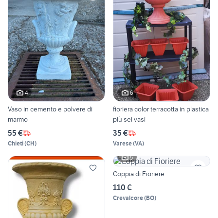
4
6
Vaso in cemento e polvere di
fioriera color terracotta in plastica
marmo
più sei vasi
55 €
35 €
Chieti
(
CH
)
Varese
(
VA
)
5
Coppia di Fioriere
110 €
Crevalcore
(
BO
)