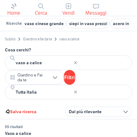
Home
Cerca
Vendi
Messaggi
vaso cinese grande
siepi in vaso prezzi
acero in va
Ricerche
Subito
Giardino e fai da te
vaso a calice
Cosa cerchi?
Giardino e Fai
Filtri
da te
Salva ricerca
Dal più rilevante
55 risultati
Vaso a calice