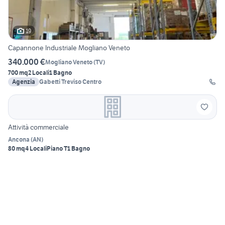
19
Capannone Industriale Mogliano Veneto
340.000 €
Mogliano Veneto
(
TV
)
700 mq
2 Locali
1 Bagno
Agenzia
Gabetti Treviso Centro
Attività commerciale
Ancona
(
AN
)
80 mq
4 Locali
Piano T
1 Bagno