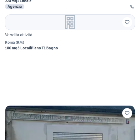
220 mq
1 Locale
Agenzia
Vendita attività
Roma
(
RM
)
100 mq
3 Locali
Piano T
1 Bagno