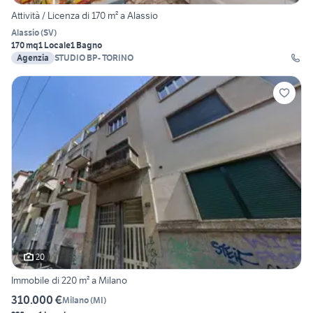
Attività / Licenza di 170 m² a Alassio
Alassio
(
SV
)
170 mq
1 Locale
1 Bagno
Agenzia
STUDIO BP- TORINO
20
Immobile di 220 m² a Milano
310.000 €
Milano
(
MI
)