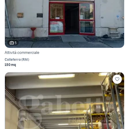
5
Attività commerciale
Colleferro
(
RM
)
150 mq