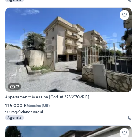
27
Appartamento Messina [Cod. rif 3236970VRG]
115.000 €
Messina
(
ME
)
113 mq
2° Piano
2 Bagni
Agenzia