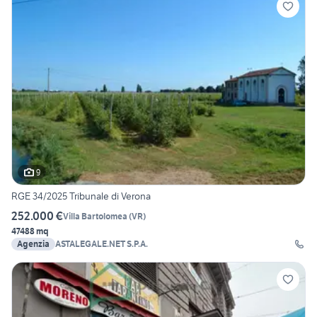
9
RGE 34/2025 Tribunale di Verona
252.000 €
Villa Bartolomea
(
VR
)
47488 mq
Agenzia
ASTALEGALE.NET S.P.A.