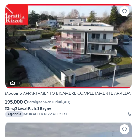
30
Moderno APPARTAMENTO BICAMERE COMPLETAMENTE ARREDA
195.000 €
Cervignano del Friuli
(
UD
)
82 mq
3 Locali
Rialz.
1 Bagno
Agenzia
MORATTI & RIZZOLI S.R.L.