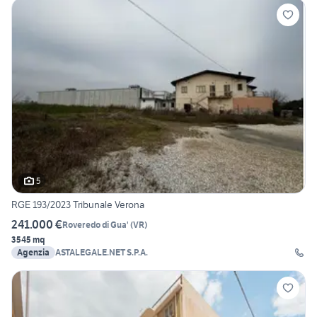
5
RGE 193/2023 Tribunale Verona
241.000 €
Roveredo di Gua'
(
VR
)
3545 mq
Agenzia
ASTALEGALE.NET S.P.A.