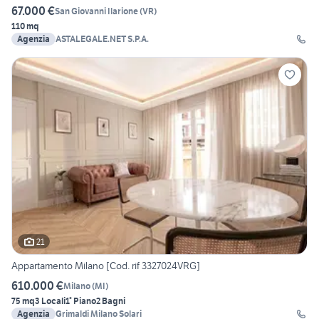
67.000 €
San Giovanni Ilarione
(
VR
)
110 mq
Agenzia
ASTALEGALE.NET S.P.A.
21
Appartamento Milano [Cod. rif 3327024VRG]
610.000 €
Milano
(
MI
)
75 mq
3 Locali
1° Piano
2 Bagni
Agenzia
Grimaldi Milano Solari