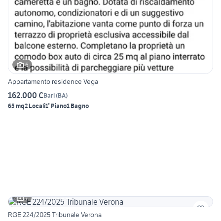
6
Appartamento residence Vega
162.000 €
Bari
(
BA
)
65 mq
2 Locali
1° Piano
1 Bagno
7
RGE 224/2025 Tribunale Verona