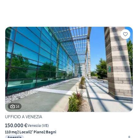
14
UFFICIO A VENEZIA
150.000 €
Venezia
(
VE
)
110 mq
2 Locali
2° Piano
2 Bagni
Agenzia