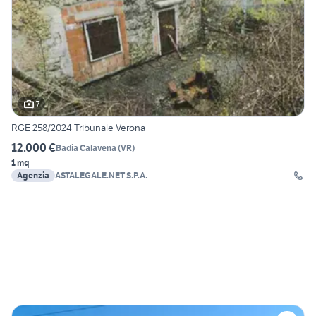
7
RGE 258/2024 Tribunale Verona
12.000 €
Badia Calavena
(
VR
)
1 mq
Agenzia
ASTALEGALE.NET S.P.A.