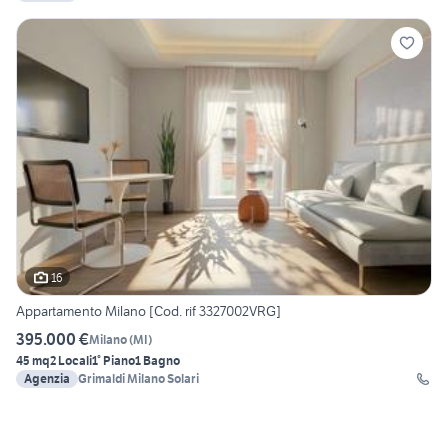
16
Appartamento Milano [Cod. rif 3327002VRG]
395.000 €
Milano
(
MI
)
45 mq
2 Locali
1° Piano
1 Bagno
Agenzia
Grimaldi Milano Solari