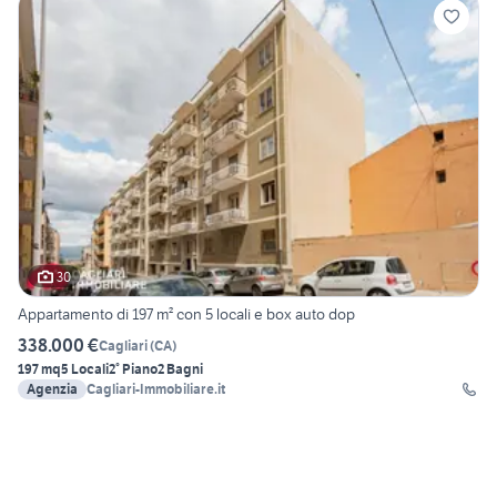
30
Appartamento di 197 m² con 5 locali e box auto dop
338.000 €
Cagliari
(
CA
)
197 mq
5 Locali
2° Piano
2 Bagni
Agenzia
Cagliari-Immobiliare.it