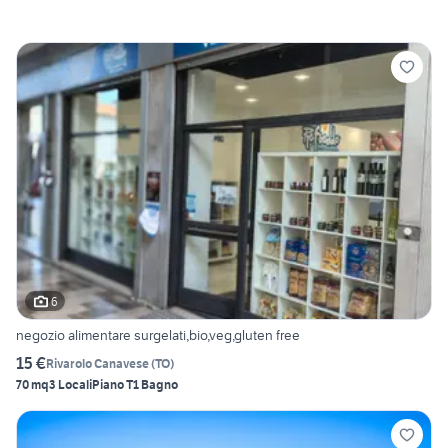
6
negozio alimentare surgelati,bio,veg,gluten free
15 €
Rivarolo Canavese
(
TO
)
70 mq
3 Locali
Piano T
1 Bagno