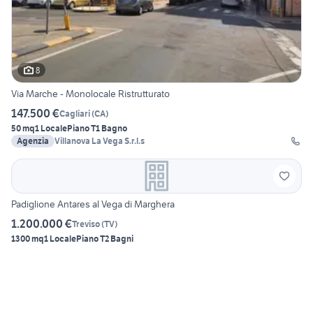
8
Via Marche - Monolocale Ristrutturato
147.500 €
Cagliari
(
CA
)
50 mq
1 Locale
Piano T
1 Bagno
Agenzia
Villanova La Vega S.r.l.s
Padiglione Antares al Vega di Marghera
1.200.000 €
Treviso
(
TV
)
1300 mq
1 Locale
Piano T
2 Bagni