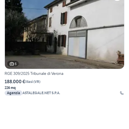
6
RGE 309/2025 Tribunale di Verona
188.000 €
Illasi
(
VR
)
226 mq
Agenzia
ASTALEGALE.NET S.P.A.