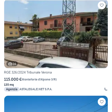
24
RGE 326/2024 Tribunale Verona
115.000 €
Monteforte d'Alpone
(
VR
)
135 mq
Agenzia
ASTALEGALE.NET S.P.A.