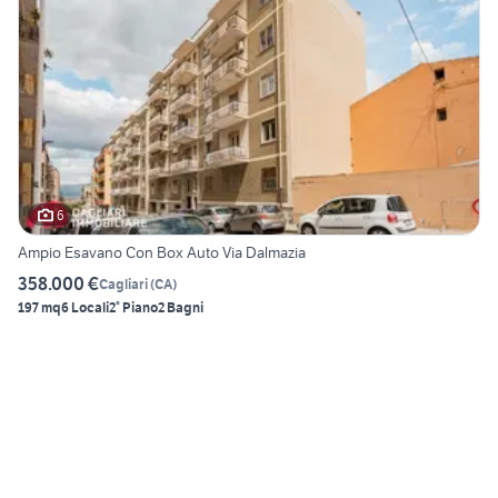
6
Ampio Esavano Con Box Auto Via Dalmazia
358.000 €
Cagliari
(
CA
)
197 mq
6 Locali
2° Piano
2 Bagni