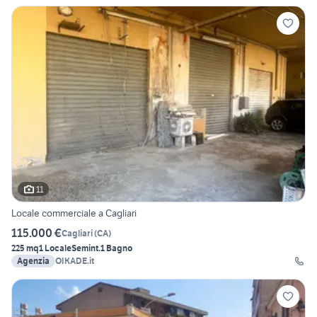
11
Locale commerciale a Cagliari
115.000 €
Cagliari
(
CA
)
225 mq
1 Locale
Semint.
1 Bagno
Agenzia
OIKADE.it