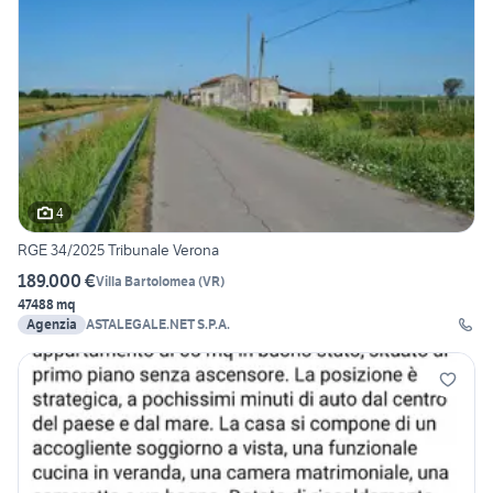
4
RGE 34/2025 Tribunale Verona
189.000 €
Villa Bartolomea
(
VR
)
47488 mq
Agenzia
ASTALEGALE.NET S.P.A.