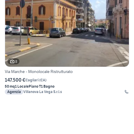
8
Via Marche - Monolocale Ristrutturato
147.500 €
Cagliari
(
CA
)
50 mq
1 Locale
Piano T
1 Bagno
Agenzia
Villanova La Vega S.r.l.s