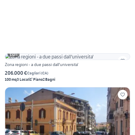
6
Zona regioni - a due passi dall'universita'
206.000 €
Cagliari
(
CA
)
100 mq
3 Locali
1° Piano
2 Bagni