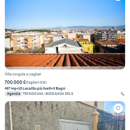
Villa singola a cagliari
700.000 €
Cagliari
(
CA
)
497 mq
+10 Locali
Su più livelli
+3 Bagni
Agenzia
TECNOCASA - BIDDANOA SRLS