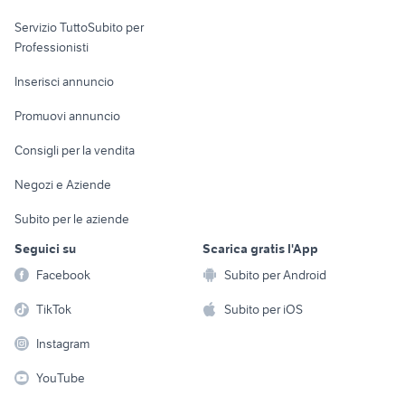
elettronica
per la casa e la
sports e hobby
Servizio TuttoSubito per
persona
Informatica
Animali
Professionisti
Arredamento e
Console e
Accessori per
Casalinghi
Inserisci annuncio
Videogiochi
animali
Elettrodomestici
Promuovi annuncio
Audio/Video
Musica e Film
Giardino e Fai da te
Consigli per la vendita
Fotografia
Libri e Riviste
Abbigliamento e
Negozi e Aziende
Telefonia
Strumenti Musicali
Accessori
Subito per le aziende
Sports
Tutto per i bambini
Seguici su
Scarica gratis l'App
Biciclette
Facebook
Subito per Android
Collezionismo
TikTok
Subito per iOS
Instagram
YouTube