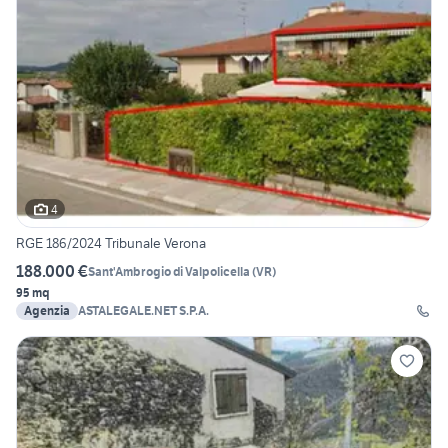
4
RGE 186/2024 Tribunale Verona
188.000 €
Sant'Ambrogio di Valpolicella
(
VR
)
95 mq
Agenzia
ASTALEGALE.NET S.P.A.