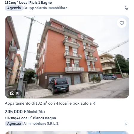
152 mq
4 Locali
Rialz.
1 Bagno
Agenzia
Gruppo Sarda Immobiliare
30
Appartamento di 102 m² con 4 locali e box auto a R
245.000 €
Rimini
(
RN
)
102 mq
4 Locali
2° Piano
1 Bagno
Agenzia
A Immobiliare S.R.L.S.