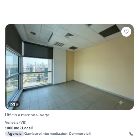
9
Ufficio a marghea- vega
Venezia
(
VE
)
1000 mq
2 Locali
Agenzia
Gambaro Intermediazioni Commerciali