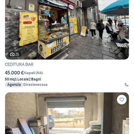
25
CEDITURA BAR
45.000 €
Napoli
(
NA
)
50 mq
1 Locale
2 Bagni
Agenzia
Direzionecasa