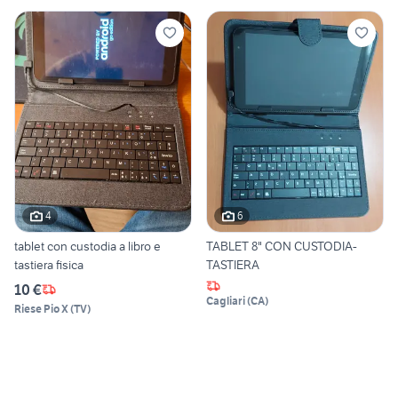
4
6
tablet con custodia a libro e
TABLET 8" CON CUSTODIA-
tastiera fisica
TASTIERA
10 €
Cagliari
(
CA
)
Riese Pio X
(
TV
)