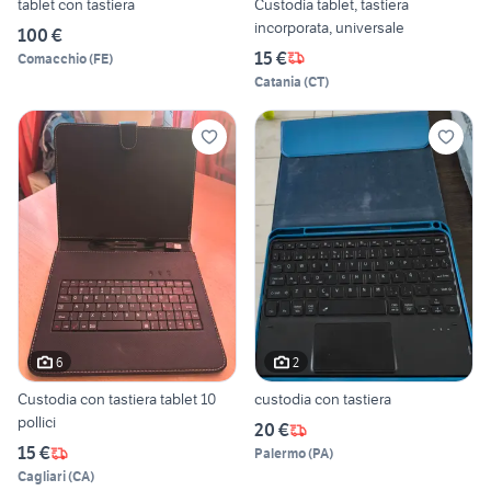
tablet con tastiera
Custodia tablet, tastiera
incorporata, universale
100 €
15 €
Comacchio
(
FE
)
Catania
(
CT
)
6
2
Custodia con tastiera tablet 10
custodia con tastiera
pollici
20 €
15 €
Palermo
(
PA
)
Cagliari
(
CA
)