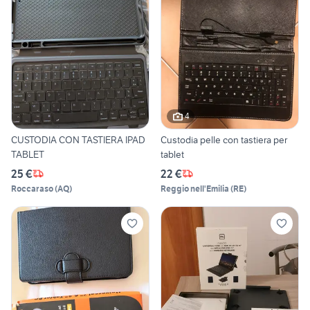
4
CUSTODIA CON TASTIERA IPAD
Custodia pelle con tastiera per
TABLET
tablet
25 €
22 €
Roccaraso
(
AQ
)
Reggio nell'Emilia
(
RE
)