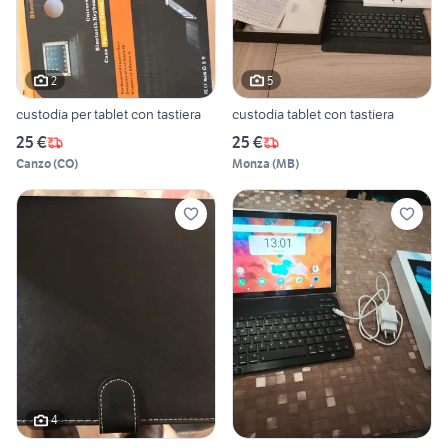
2
5
custodia per tablet con tastiera
custodia tablet con tastiera
25 €
25 €
Canzo
(
CO
)
Monza
(
MB
)
4