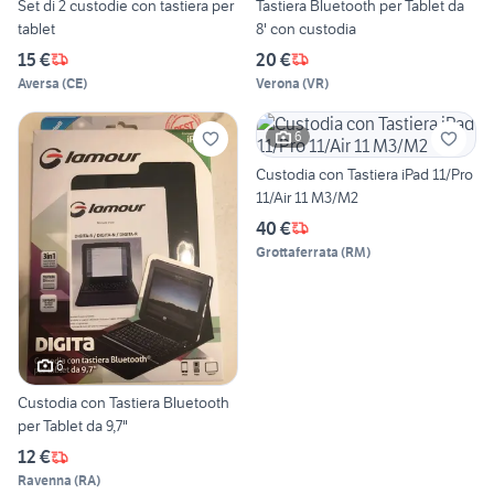
Set di 2 custodie con tastiera per
Tastiera Bluetooth per Tablet da
tablet
8' con custodia
15 €
20 €
Aversa
(
CE
)
Verona
(
VR
)
6
Custodia con Tastiera iPad 11/Pro
11/Air 11 M3/M2
40 €
Grottaferrata
(
RM
)
6
Custodia con Tastiera Bluetooth
per Tablet da 9,7"
12 €
Ravenna
(
RA
)