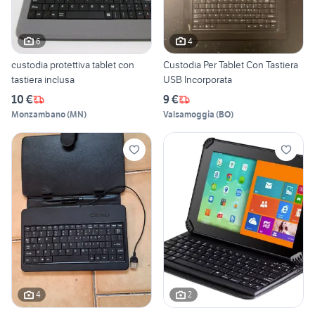
6
4
custodia protettiva tablet con
Custodia Per Tablet Con Tastiera
tastiera inclusa
USB Incorporata
10 €
9 €
Monzambano
(
MN
)
Valsamoggia
(
BO
)
4
2