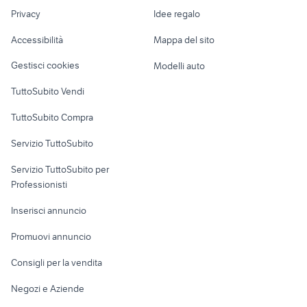
imac 24
Nautica
lavoro
informatica Lucca
samsung tab s2
Privacy
Idee regalo
Garage e box
Caravan e Camper
Accessibilità
Mappa del sito
Loft, mansarde e
Veicoli commerciali
altro
Gestisci cookies
Modelli auto
Case vacanza
TuttoSubito Vendi
Uffici e Locali
TuttoSubito Compra
commerciali
Servizio TuttoSubito
elettronica
per la casa e la
sports e hobby
Servizio TuttoSubito per
persona
Informatica
Animali
Professionisti
Arredamento e
Console e
Accessori per
Casalinghi
Inserisci annuncio
Videogiochi
animali
Elettrodomestici
Promuovi annuncio
Audio/Video
Musica e Film
Giardino e Fai da te
Consigli per la vendita
Fotografia
Libri e Riviste
Abbigliamento e
Negozi e Aziende
Telefonia
Strumenti Musicali
Accessori