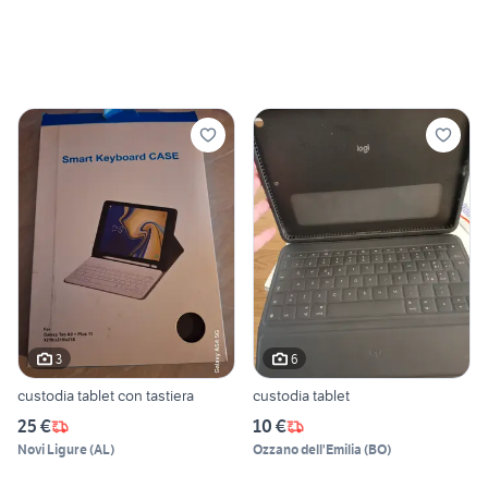
3
6
custodia tablet con tastiera
custodia tablet
25 €
10 €
Novi Ligure
(
AL
)
Ozzano dell'Emilia
(
BO
)