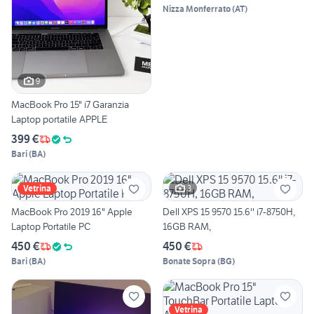
Nizza Monferrato
(
AT
)
9
MacBook Pro 15" i7 Garanzia
Laptop portatile APPLE
399 €
Bari
(
BA
)
3
Vetrina
MacBook Pro 2019 16" Apple
Dell XPS 15 9570 15.6'' i7-8750H,
Laptop Portatile PC
16GB RAM,
450 €
450 €
Bari
(
BA
)
Bonate Sopra
(
BG
)
Vetrina