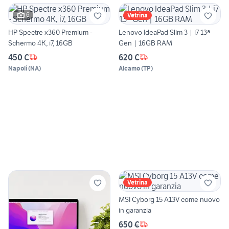
6
Vetrina
HP Spectre x360 Premium -
Lenovo IdeaPad Slim 3 | i7 13ª
Schermo 4K, i7, 16GB
Gen | 16GB RAM
450 €
620 €
Napoli
(
NA
)
Alcamo
(
TP
)
Vetrina
MSI Cyborg 15 A13V come nuovo
in garanzia
650 €