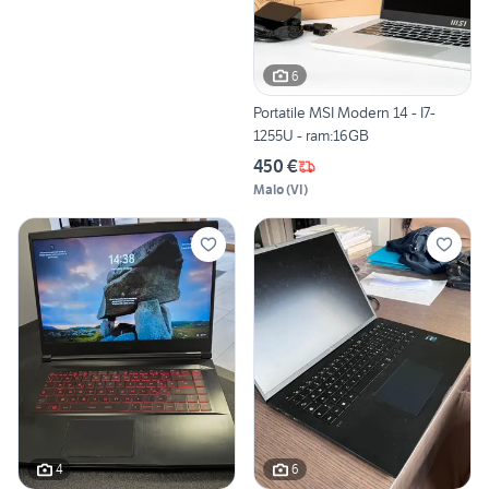
6
Portatile MSI Modern 14 - I7-
1255U - ram:16GB
450 €
Malo
(
VI
)
4
6