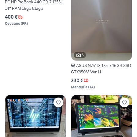
PC HP ProBook 440 G9 i7 1255U
14'' RAM 16gb 512gb
400 €
Ceccano
(
FR
)
6
💻 ASUS N751JX 17.3 i7 16GB SSD
GTX950M Win11
330 €
Manduria
(
TA
)