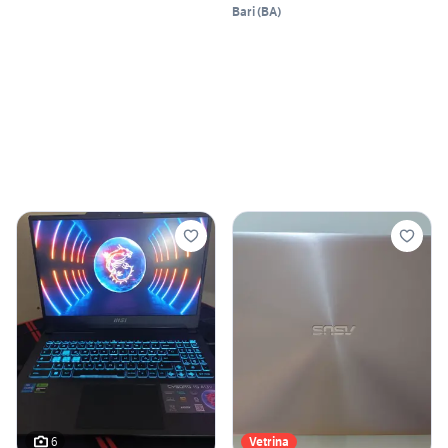
Bari
(
BA
)
6
Vetrina