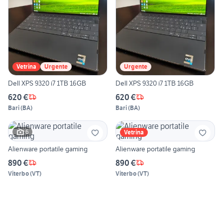
Vetrina
Urgente
Urgente
Dell XPS 9320 i7 1TB 16GB
Dell XPS 9320 i7 1TB 16GB
620 €
620 €
Bari
(
BA
)
Bari
(
BA
)
6
Vetrina
Alienware portatile gaming
Alienware portatile gaming
890 €
890 €
Viterbo
(
VT
)
Viterbo
(
VT
)