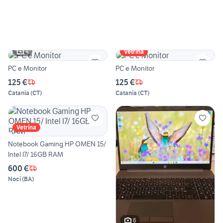
4
Vetrina
PC e Monitor
PC e Monitor
125 €
125 €
Catania
(
CT
)
Catania
(
CT
)
Vetrina
Notebook Gaming HP OMEN 15/
Intel I7/ 16GB RAM
600 €
Noci
(
BA
)
6