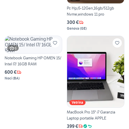
Pc Hp,i5-12Gen,16gb/512gb
Nvme,windows 11 pro
300 €
Genova
(
GE
)
6
Notebook Gaming HP OMEN 15/
Intel I7/ 16GB RAM
600 €
Noci
(
BA
)
Vetrina
MacBook Pro 15" i7 Garanzia
Laptop portatile APPLE
399 €