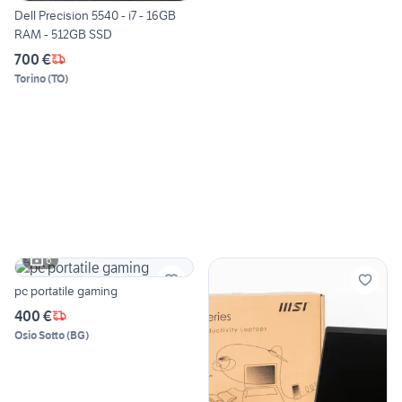
Dell Precision 5540 - i7 - 16GB
RAM - 512GB SSD
700 €
Torino
(
TO
)
6
pc portatile gaming
400 €
Osio Sotto
(
BG
)