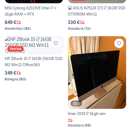
MSI Cyborg A1513VE Intel i7 +
💻 ASUS N751JX 17.3 i7 16GB SSD
16gb RAM + RTX
GTX950M Win11
649 €
330 €
Montichiari
(
BS
)
Manduria
(
TA
)
Vetrina
HP ZBook 15 i7 16GB 256GB SSD
M2 Win11 Office365
349 €
Bologna
(
BO
)
2
Imac 2019 I7 16gb ram
Novellara
(
RE
)