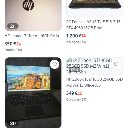
PC Portatile ASUS TUF F15 i7-13
3
RTX 4050 16GB RAM
1.200 €
HP Laptop i7 11gen - 16Gb RAM
Bologna
(
BO
)
350 €
Roma
(
RM
)
3
HP ZBook 15 i7 16GB 256GB SSD
M2 Win11 Office365
349 €
Bologna
(
BO
)
4