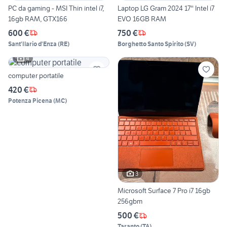
PC da gaming - MSI Thin intel i7,
Laptop LG Gram 2024 17'' Intel i7
16gb RAM, GTX166
EVO 16GB RAM
600 €
750 €
Sant'Ilario d'Enza
(
RE
)
Borghetto Santo Spirito
(
SV
)
4
computer portatile
420 €
Potenza Picena
(
MC
)
3
Microsoft Surface 7 Pro i7 16gb
256gbm
500 €
Taranto
(
TA
)