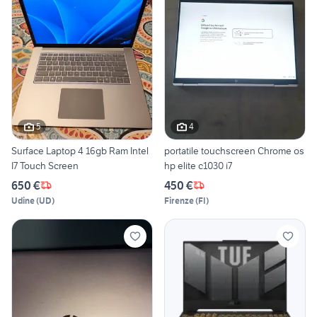
5
4
Surface Laptop 4 16gb Ram Intel
portatile touchscreen Chrome os
I7 Touch Screen
hp elite c1030 i7
650 €
450 €
Udine
(
UD
)
Firenze
(
FI
)