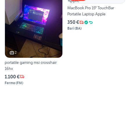
MacBook Pro 15" TouchBar
Portatile Laptop Apple
350 €
Bari
(
BA
)
2
portatile gaming msi crosshair
16hx
1.100 €
Fermo
(
FM
)