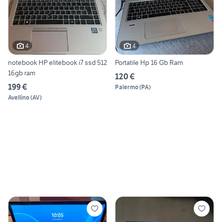
4
4
notebook HP elitebook i7 ssd 512
Portatile Hp 16 Gb Ram
16gb ram
120 €
199 €
Palermo
(
PA
)
Avellino
(
AV
)