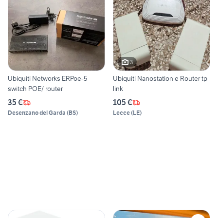
3
Ubiquiti Networks ERPoe-5
Ubiquiti Nanostation e Router tp
switch POE/ router
link
35 €
105 €
Desenzano del Garda
(
BS
)
Lecce
(
LE
)