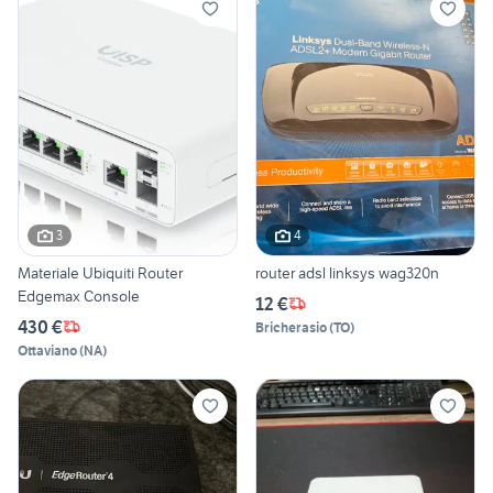
3
4
Materiale Ubiquiti Router
router adsl linksys wag320n
Edgemax Console
12 €
430 €
Bricherasio
(
TO
)
Ottaviano
(
NA
)