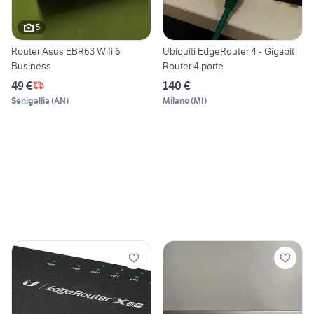
5
Router Asus EBR63 Wifi 6
Ubiquiti EdgeRouter 4 - Gigabit
Business
Router 4 porte
49 €
140 €
Senigallia
(
AN
)
Milano
(
MI
)