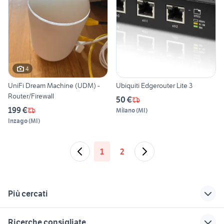
4
UniFi Dream Machine (UDM) -
Ubiquiti Edgerouter Lite 3
Router/Firewall
50 €
199 €
Milano
(
MI
)
Inzago
(
MI
)
1
2
Più cercati
Correlati
Richerche simili
Suggerimenti
Ricerche consigliate