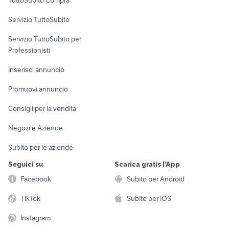
TuttoSubito Compra
commerciali
Servizio TuttoSubito
elettronica
per la casa e la
sports e hobby
Servizio TuttoSubito per
persona
Informatica
Animali
Professionisti
Arredamento e
Console e
Accessori per
Casalinghi
Inserisci annuncio
Videogiochi
animali
Elettrodomestici
Promuovi annuncio
Audio/Video
Musica e Film
Giardino e Fai da te
Consigli per la vendita
Fotografia
Libri e Riviste
Abbigliamento e
Negozi e Aziende
Telefonia
Strumenti Musicali
Accessori
Subito per le aziende
Sports
Tutto per i bambini
Seguici su
Scarica gratis l'App
Biciclette
Facebook
Subito per Android
Collezionismo
TikTok
Subito per iOS
Instagram