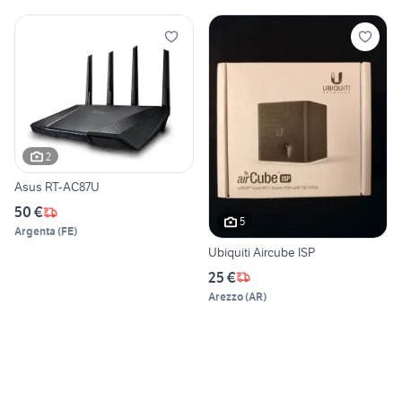
2
Asus RT-AC87U
50 €
5
Argenta
(
FE
)
Ubiquiti Aircube ISP
25 €
Arezzo
(
AR
)