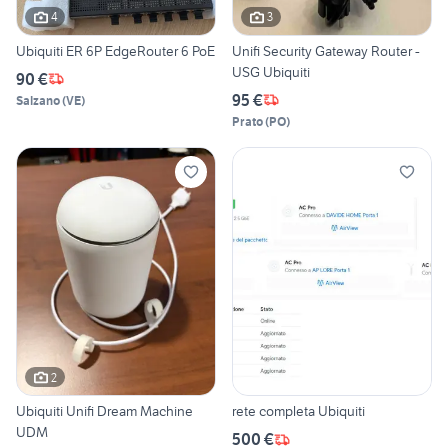
4
3
Ubiquiti ER 6P EdgeRouter 6 PoE
Unifi Security Gateway Router -
USG Ubiquiti
90 €
95 €
Salzano
(
VE
)
Prato
(
PO
)
2
Ubiquiti Unifi Dream Machine
rete completa Ubiquiti
UDM
500 €