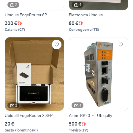
2
4
Ubiquiti EdgeRouter 6P
Elettronica Ubiquiti
200 €
80 €
Catania
(
CT
)
Controguerra
(
TE
)
3
4
Ubiquiti EdgeRouter X SFP
Asem RK20-ET Ubiquity
20 €
500 €
Sesto Fiorentino
(
FI
)
Treviso
(
TV
)