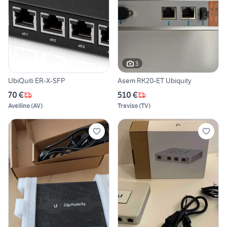
3
UbiQuiti ER-X-SFP
Asem RK20-ET Ubiquity
70 €
510 €
Avellino
(
AV
)
Treviso
(
TV
)