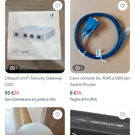
3
2
Ubiquiti UniFi Security Gateway
Cavo console blu RJ45 a DB9 per
USG
Switch/Router
95 €
6 €
San Colombano al Lambro
(
MI
)
Taglio di Po
(
RO
)