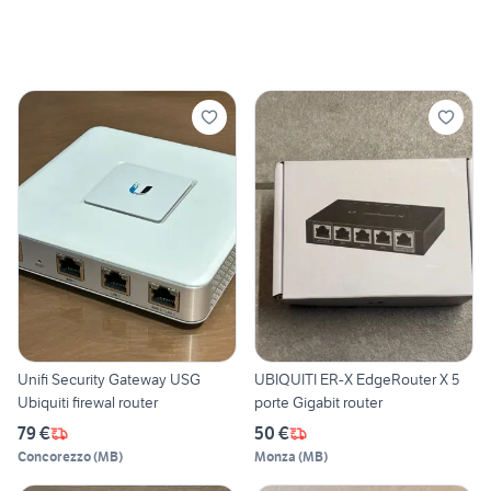
Unifi Security Gateway USG
UBIQUITI ER-X EdgeRouter X 5
Ubiquiti firewal router
porte Gigabit router
79 €
50 €
Concorezzo
(
MB
)
Monza
(
MB
)