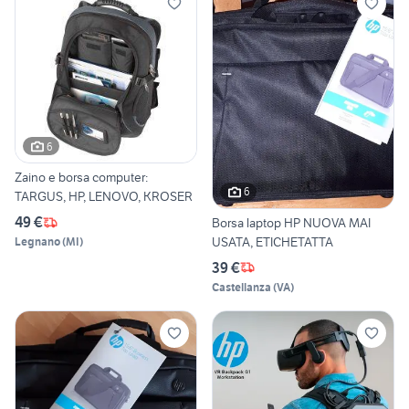
6
Zaino e borsa computer:
6
TARGUS, HP, LENOVO, KROSER
49 €
Borsa laptop HP NUOVA MAI
USATA, ETICHETATTA
Legnano
(
MI
)
39 €
Castellanza
(
VA
)