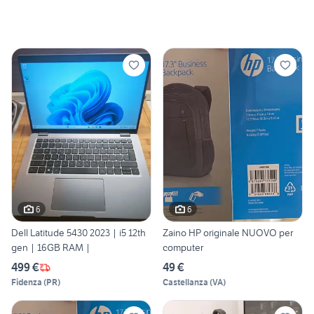
6
6
Dell Latitude 5430 2023 | i5 12th
Zaino HP originale NUOVO per
gen | 16GB RAM |
computer
499 €
49 €
Fidenza
(
PR
)
Castellanza
(
VA
)