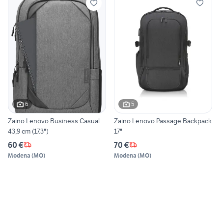
6
5
Zaino Lenovo Business Casual
Zaino Lenovo Passage Backpack
43,9 cm (17.3")
17"
60 €
70 €
Modena
(
MO
)
Modena
(
MO
)