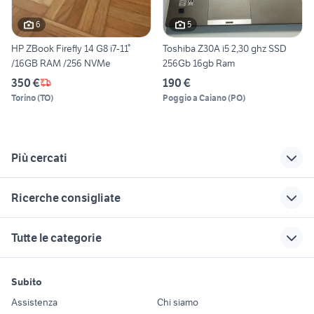
6
5
HP ZBook Firefly 14 G8 i7-11°
Toshiba Z30A i5 2,30 ghz SSD
/16GB RAM /256 NVMe
256Gb 16gb Ram
350 €
190 €
Torino
(
TO
)
Poggio a Caiano
(
PO
)
Più cercati
Correlati
Richerche simili
Suggerimenti
Ricerche consigliate
zaino msi
imac 24
imac 2018
stampante a2
agp 8x
zaino porta
plastificatrice
xps 15
Tutte le categorie
notebook
logic software
alienware laptop
stampante pdf windows 7
omen x
tucano zaino
rtx 2080 ti
tastiera pc
imac g3 informatica
modem router ftth
motori
immobili
lavoro e servizi
zaino porta pc 15.6
informatica
gtx 1050 ti
Subito
grafico informatica Caserta
is software
Auto
Appartamenti
Offerte di lavoro
zaino porta pc
stampante 3d delta
epson wf 7610
provincia
Assistenza
Chi siamo
informatica