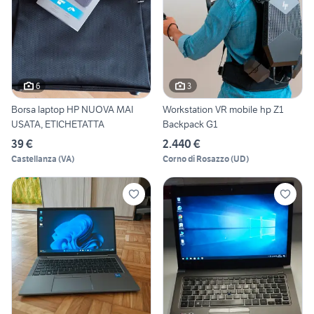
6
3
Borsa laptop HP NUOVA MAI
Workstation VR mobile hp Z1
USATA, ETICHETATTA
Backpack G1
39 €
2.440 €
Castellanza
(
VA
)
Corno di Rosazzo
(
UD
)