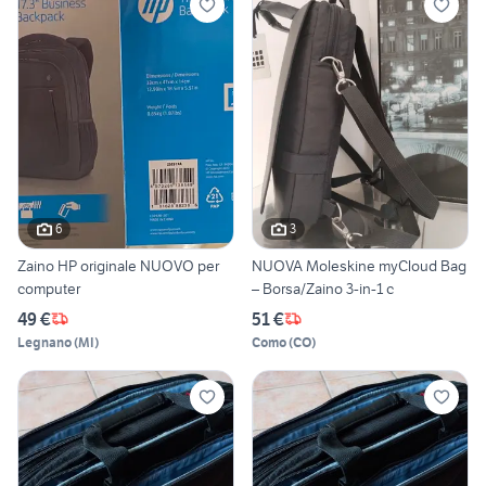
6
3
Zaino HP originale NUOVO per
NUOVA Moleskine myCloud Bag
computer
– Borsa/Zaino 3-in-1 c
49 €
51 €
Legnano
(
MI
)
Como
(
CO
)