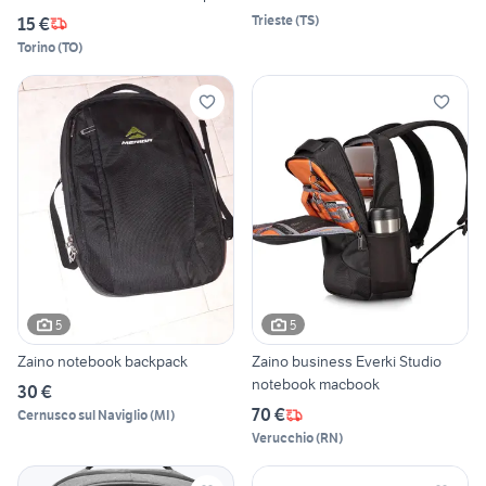
Trieste
(
TS
)
15 €
Torino
(
TO
)
5
5
Zaino notebook backpack
Zaino business Everki Studio
notebook macbook
30 €
70 €
Cernusco sul Naviglio
(
MI
)
Verucchio
(
RN
)