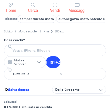
Home
Cerca
Vendi
Messaggi
camper ducato usato
autonegozio usato patente b
Ricerche
Subito
Moto e scooter
Ktm
380 exc
Cosa cerchi?
Moto e
Filtri +2
Scooter
Salva ricerca
Dal più recente
6 risultati
KTM 380 EXC usata in vendita