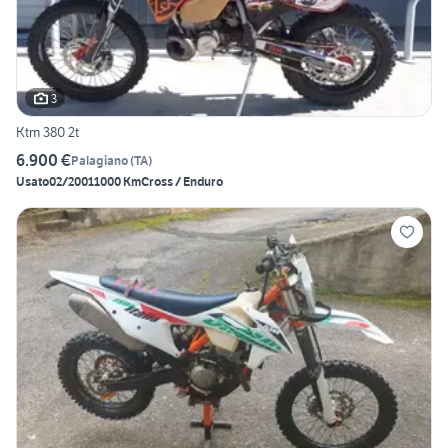
3
Ktm 380 2t
6.900 €
Palagiano
(
TA
)
Usato
02/2001
1000 Km
Cross / Enduro