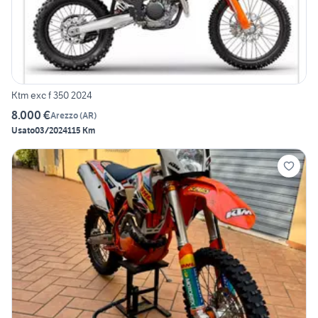
Ktm exc f 350 2024
8.000 €
Arezzo
(
AR
)
Usato
03/2024
115 Km