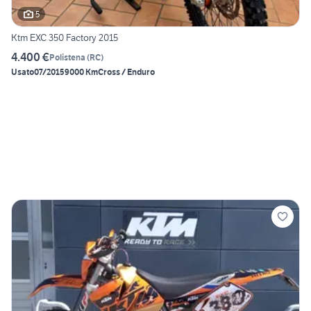
5
Ktm EXC 350 Factory 2015
4.400 €
Polistena
(
RC
)
Usato
07/2015
9000 Km
Cross / Enduro