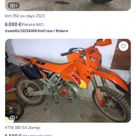
6
ktm 350 six days 2023
6.000 €
Pioraco
(
MC
)
Usato
01/2023
6000 Km
Cross / Enduro
4
KTM 380 SX 2tempi