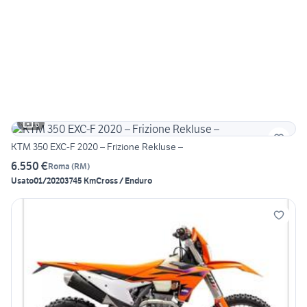
6
KTM 350 EXC-F 2020 – Frizione Rekluse –
6.550 €
Roma
(
RM
)
Usato
01/2020
3745 Km
Cross / Enduro