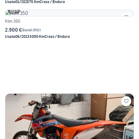
Usato
01/2025
75 Km
Cross / Enduro
5
Ktm 350
2.900 €
Gavoi
(
NU
)
Usato
06/2013
3000 Km
Cross / Enduro