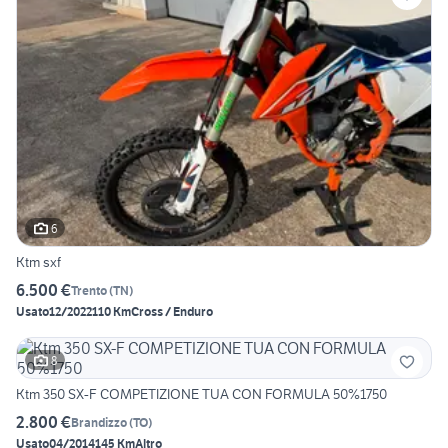
6
Ktm sxf
6.500 €
Trento
(
TN
)
Usato
12/2022
110 Km
Cross / Enduro
8
Ktm 350 SX-F COMPETIZIONE TUA CON FORMULA 50%1750
2.800 €
Brandizzo
(
TO
)
Usato
04/2014
145 Km
Altro