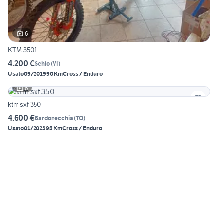
6
KTM 350f
4.200 €
Schio
(
VI
)
Usato
09/2019
90 Km
Cross / Enduro
6
ktm sxf 350
4.600 €
Bardonecchia
(
TO
)
Usato
01/2023
95 Km
Cross / Enduro