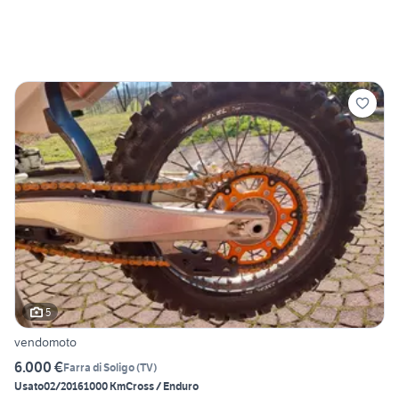
5
vendomoto
6.000 €
Farra di Soligo
(
TV
)
Usato
02/2016
1000 Km
Cross / Enduro