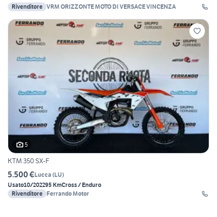
Rivenditore
VRM ORIZZONTE MOTO DI VERSACE VINCENZA
5
KTM 350 SX-F
5.500 €
Lucca
(
LU
)
Usato
10/2022
95 Km
Cross / Enduro
Rivenditore
Ferrando Motor