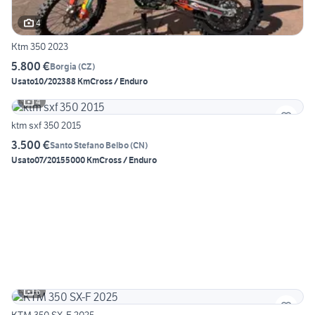
4
Ktm 350 2023
5.800 €
Borgia
(
CZ
)
Usato
10/2023
88 Km
Cross / Enduro
4
ktm sxf 350 2015
3.500 €
Santo Stefano Belbo
(
CN
)
Usato
07/2015
5000 Km
Cross / Enduro
6