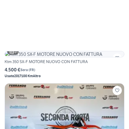
2
Ktm 350 SX-F MOTORE NUOVO CON FATTURA
4.500 €
Sora
(
FR
)
Usato
2017
100 Km
Altro