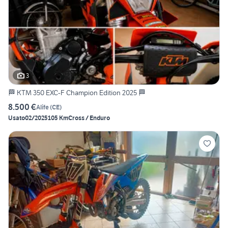
3
🏁 KTM 350 EXC-F Champion Edition 2025 🏁
8.500 €
Alife
(
CE
)
Usato
02/2025
105 Km
Cross / Enduro