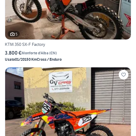
5
KTM 350 SX-F Factory
3.800 €
Monforte d'Alba
(
CN
)
Usato
01/2015
0 Km
Cross / Enduro