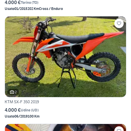
4.000 €
Torino
(
TO
)
Usato
01/2015
202 Km
Cross / Enduro
2
KTM SX-F 350 2019
4.000 €
Udine
(
UD
)
Usato
06/2019
100 Km