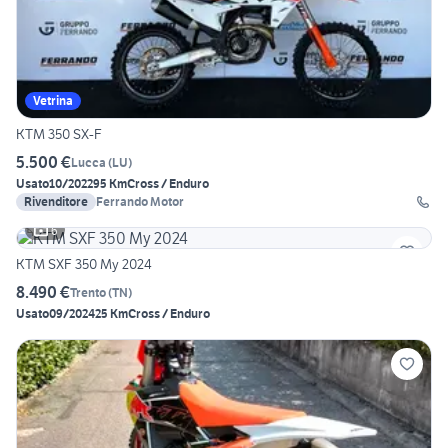
Vetrina
KTM 350 SX-F
5.500 €
Lucca
(
LU
)
Usato
10/2022
95 Km
Cross / Enduro
Rivenditore
Ferrando Motor
6
KTM SXF 350 My 2024
8.490 €
Trento
(
TN
)
Usato
09/2024
25 Km
Cross / Enduro