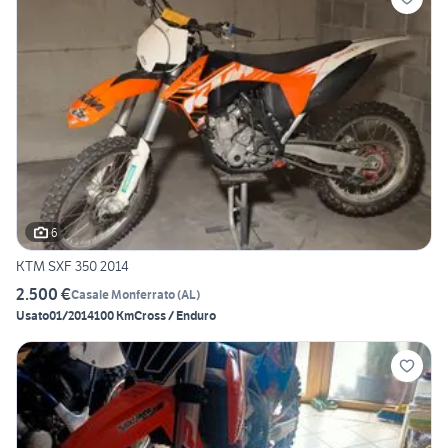
6
KTM SXF 350 2014
2.500 €
Casale Monferrato
(
AL
)
Usato
01/2014
100 Km
Cross / Enduro