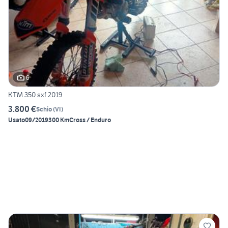
6
KTM 350 sxf 2019
3.800 €
Schio
(
VI
)
Usato
09/2019
300 Km
Cross / Enduro