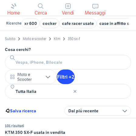
Home
Cerca
Vendi
Messaggi
xr 600
cocker
cafe racer usate
case in affitto sa
Ricerche
Subito
Moto e scooter
Ktm
350 sx-f
Cosa cerchi?
Moto e
Filtri +2
Scooter
Salva ricerca
Dal più recente
101 risultati
KTM 350 SX-F usata in vendita