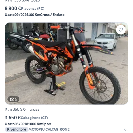
KTM 350 SX-F 2025
8.900 €
Piacenza
(
PC
)
Usato
09/2024
100 Km
Cross / Enduro
5
Ktm 350 SX-F cross
3.650 €
Caltagirone
(
CT
)
Usato
05/2018
1000 Km
Sport
Rivenditore
MOTOPIU CALTAGIRONE