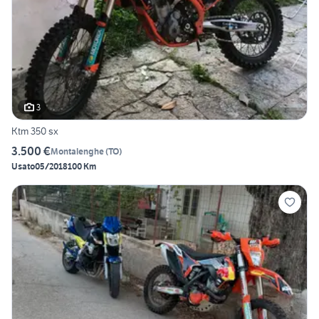
3
Ktm 350 sx
3.500 €
Montalenghe
(
TO
)
Usato
05/2018
100 Km