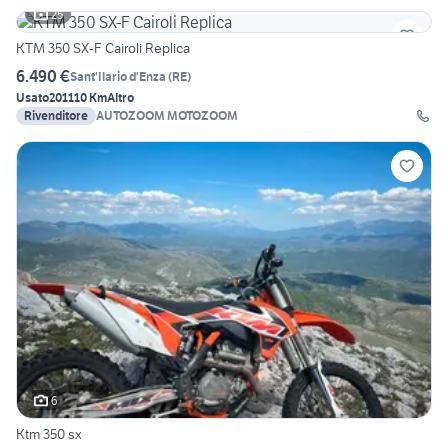
25
KTM 350 SX-F Cairoli Replica
6.490 €
Sant'Ilario d'Enza
(
RE
)
Usato
2011
10 Km
Altro
Rivenditore
AUTOZOOM MOTOZOOM
6
Ktm 350 sx