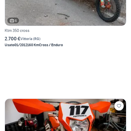
6
Ktm 350 cross
2.700 €
Vittoria
(
RG
)
Usato
01/2012
160 Km
Cross / Enduro