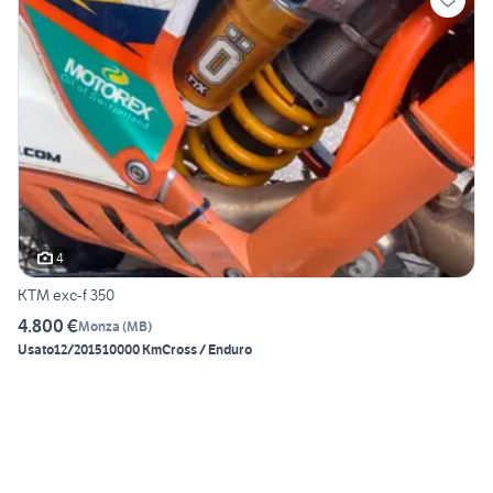
4
KTM exc-f 350
4.800 €
Monza
(
MB
)
Usato
12/2015
10000 Km
Cross / Enduro