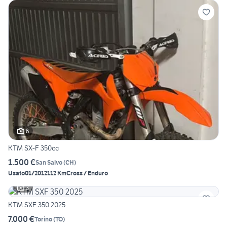
6
KTM SX-F 350cc
1.500 €
San Salvo
(
CH
)
Usato
01/2012
112 Km
Cross / Enduro
3
KTM SXF 350 2025
7.000 €
Torino
(
TO
)