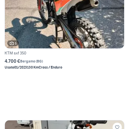
6
KTM sxf 350
4.700 €
Bergamo
(
BG
)
Usato
01/2023
130 Km
Cross / Enduro