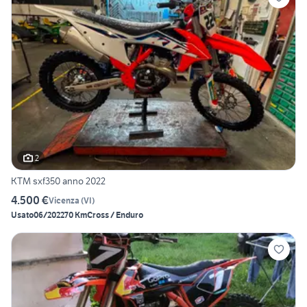
2
KTM sxf350 anno 2022
4.500 €
Vicenza
(
VI
)
Usato
06/2022
70 Km
Cross / Enduro