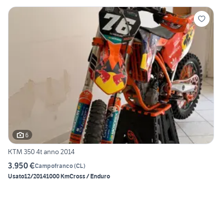
6
KTM 350 4t anno 2014
3.950 €
Campofranco
(
CL
)
Usato
12/2014
1000 Km
Cross / Enduro