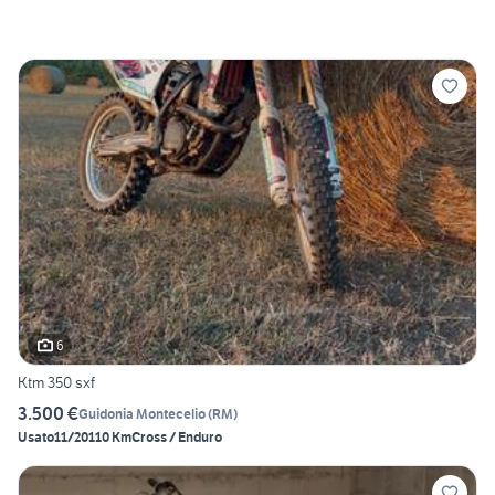
6
Ktm 350 sxf
3.500 €
Guidonia Montecelio
(
RM
)
Usato
11/2011
0 Km
Cross / Enduro