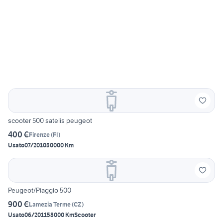
scooter 500 satelis peugeot
400 €
Firenze
(
FI
)
Usato
07/2010
50000 Km
Peugeot/Piaggio 500
900 €
Lamezia Terme
(
CZ
)
Usato
06/2011
58000 Km
Scooter