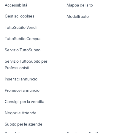
Accessibilità
Mappa del sito
Loft, mansarde e
Veicoli commerciali
altro
Gestisci cookies
Modelli auto
Case vacanza
TuttoSubito Vendi
Uffici e Locali
TuttoSubito Compra
commerciali
Servizio TuttoSubito
elettronica
per la casa e la
sports e hobby
Servizio TuttoSubito per
persona
Informatica
Animali
Professionisti
Arredamento e
Console e
Accessori per
Casalinghi
Inserisci annuncio
Videogiochi
animali
Elettrodomestici
Promuovi annuncio
Audio/Video
Musica e Film
Giardino e Fai da te
Consigli per la vendita
Fotografia
Libri e Riviste
Abbigliamento e
Negozi e Aziende
Telefonia
Strumenti Musicali
Accessori
Subito per le aziende
Sports
Tutto per i bambini