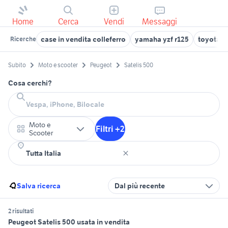
Home
Cerca
Vendi
Messaggi
case in vendita colleferro
yamaha yzf r125
toyota c
Ricerche
Subito
Moto e scooter
Peugeot
Satelis 500
Cosa cerchi?
Moto e
Filtri +2
Scooter
Salva ricerca
Dal più recente
2 risultati
Peugeot Satelis 500 usata in vendita