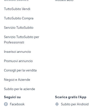
Case vacanza
TuttoSubito Vendi
Uffici e Locali
TuttoSubito Compra
commerciali
Servizio TuttoSubito
elettronica
per la casa e la
sports e hobby
Servizio TuttoSubito per
persona
Informatica
Animali
Professionisti
Arredamento e
Console e
Accessori per
Casalinghi
Inserisci annuncio
Videogiochi
animali
Elettrodomestici
Promuovi annuncio
Audio/Video
Musica e Film
Giardino e Fai da te
Consigli per la vendita
Fotografia
Libri e Riviste
Abbigliamento e
Negozi e Aziende
Telefonia
Strumenti Musicali
Accessori
Subito per le aziende
Sports
Tutto per i bambini
Seguici su
Scarica gratis l'App
Biciclette
Facebook
Subito per Android
Collezionismo