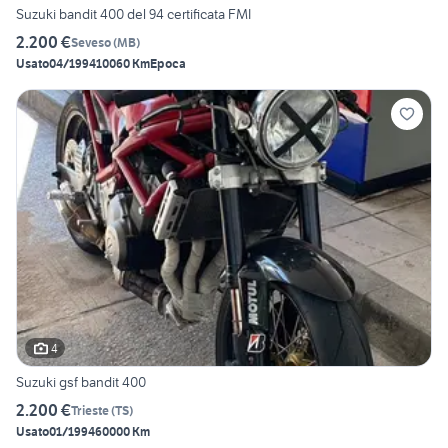
Suzuki bandit 400 del 94 certificata FMI
2.200 €
Seveso
(
MB
)
Usato
04/1994
10060 Km
Epoca
4
Suzuki gsf bandit 400
2.200 €
Trieste
(
TS
)
Usato
01/1994
60000 Km