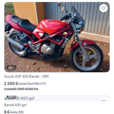
2
Suzuki GSF 400 Bandit - 1995
2.500 €
Castel Sant'Elia
(
VT
)
Usato
06/1995
41000 Km
3
Bandit 400 gsf
8 €
Avola
(
SR
)