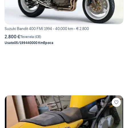
Suzuki Bandit 400 FMI 1994 - 40.000 km - € 2.800
2.800 €
Teverola
(
CE
)
Usato
05/1994
40000 Km
Epoca