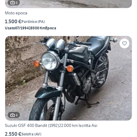
6
Moto epoca
1.500 €
Partinico
(
PA
)
Usato
07/1994
28500 Km
Epoca
4
Suzuki GSF 400 Bandit (1992)22.000 km Iscritta Asi
2.550 €
Solofra
(
AV
)