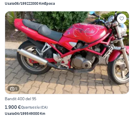
Usato
06/1992
22000 Km
Epoca
5
Bandit 400 del 95
1.900 €
Quartucciu
(
CA
)
Usato
04/1995
49000 Km