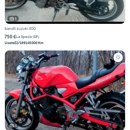
5
bandit suzuki 400
750 €
La Spezia
(
SP
)
Usato
02/1991
45000 Km
4