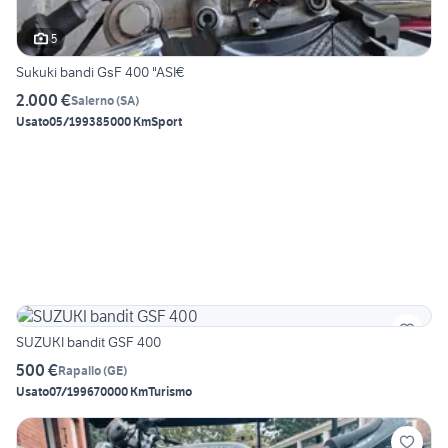
5
Sukuki bandi GsF 400 "ASI€
2.000 €
Salerno
(
SA
)
Usato
05/1993
85000 Km
Sport
SUZUKI bandit GSF 400
500 €
Rapallo
(
GE
)
Usato
07/1996
70000 Km
Turismo