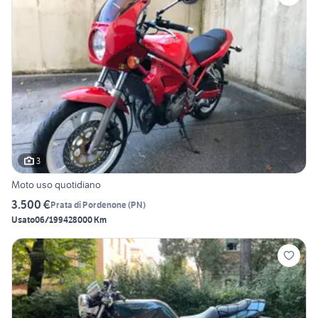
3
Moto uso quotidiano
3.500 €
Prata di Pordenone
(
PN
)
Usato
06/1994
28000 Km