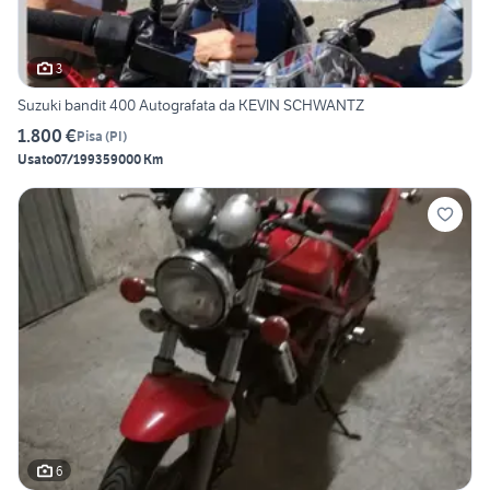
3
Suzuki bandit 400 Autografata da KEVIN SCHWANTZ
1.800 €
Pisa
(
PI
)
Usato
07/1993
59000 Km
6