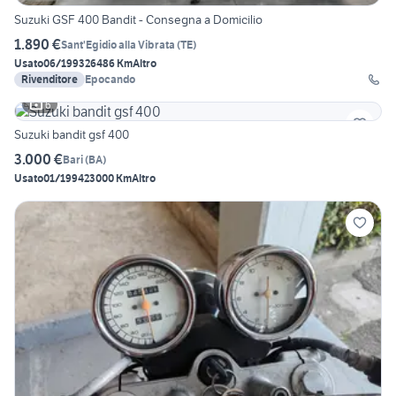
Suzuki GSF 400 Bandit - Consegna a Domicilio
1.890 €
Sant'Egidio alla Vibrata
(
TE
)
Usato
06/1993
26486 Km
Altro
Rivenditore
Epocando
6
Suzuki bandit gsf 400
3.000 €
Bari
(
BA
)
Usato
01/1994
23000 Km
Altro