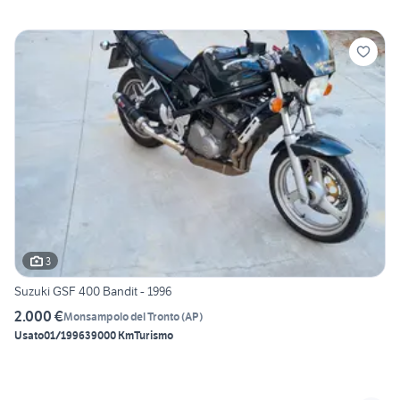
3
Suzuki GSF 400 Bandit - 1996
2.000 €
Monsampolo del Tronto
(
AP
)
Usato
01/1996
39000 Km
Turismo