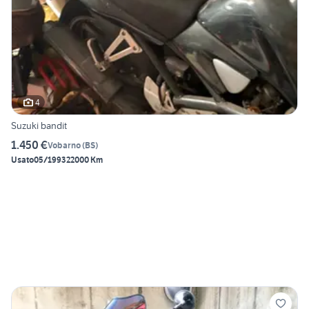
4
Suzuki bandit
1.450 €
Vobarno
(
BS
)
Usato
05/1993
22000 Km