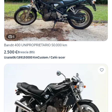
6
Bandit 400 UNIPROPRIETARIO 50.000 km
2.500 €
Brescia
(
BS
)
Usato
06/1991
50000 Km
Custom / Café racer