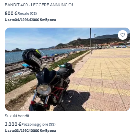
BANDIT 400 - LEGGERE ANNUNCIO!
800 €
Recale
(
CE
)
Usato
04/1993
42000 Km
Epoca
Suzuki bandit
2.000 €
Pozzomaggiore
(
SS
)
Usato
03/1992
40000 Km
Epoca