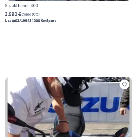
Suzuki bandit 400
2.990 €
Como
(
CO
)
Usato
03/1994
34000 Km
Sport