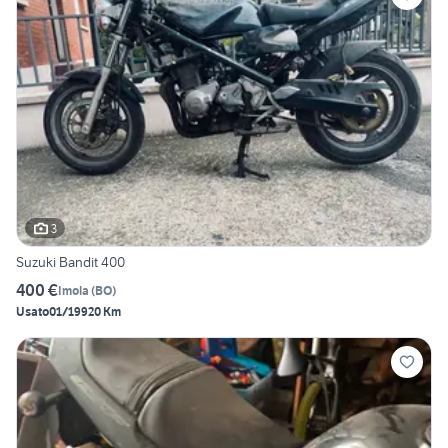
3
Suzuki Bandit 400
400 €
Imola
(
BO
)
Usato
01/1992
0 Km