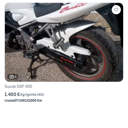
4
Suzuki GSF 400
1.400 €
Agrigento
(
AG
)
Usato
07/1992
42000 Km