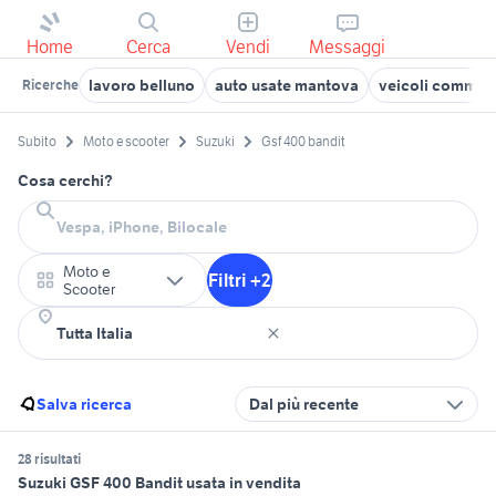
Home
Cerca
Vendi
Messaggi
lavoro belluno
auto usate mantova
veicoli commerci
Ricerche
Subito
Moto e scooter
Suzuki
Gsf 400 bandit
Cosa cerchi?
Moto e
Filtri +2
Scooter
Salva ricerca
Dal più recente
28 risultati
Suzuki GSF 400 Bandit usata in vendita