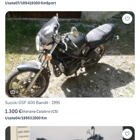
Usato
07/1994
16000 Km
Sport
4
Suzuki GSF 400 Bandit - 1995
1.300 €
Morano Calabro
(
CS
)
Usato
04/1995
32000 Km