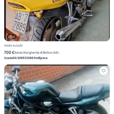
4
moto suzuki
700 €
Santa Margherita di Belice
(
AG
)
Usato
04/1995
33000 Km
Epoca