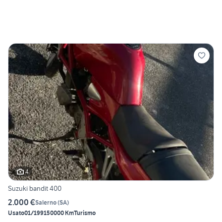
4
Suzuki bandit 400
2.000 €
Salerno
(
SA
)
Usato
01/1991
50000 Km
Turismo