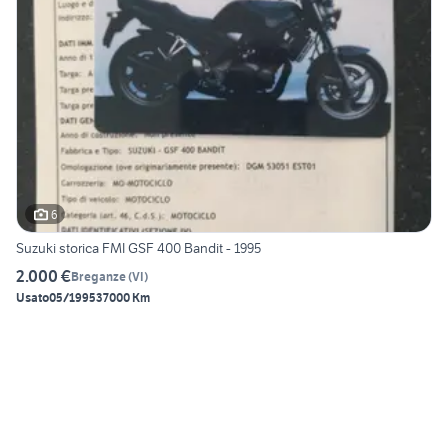
6
Suzuki storica FMI GSF 400 Bandit - 1995
2.000 €
Breganze
(
VI
)
Usato
05/1995
37000 Km