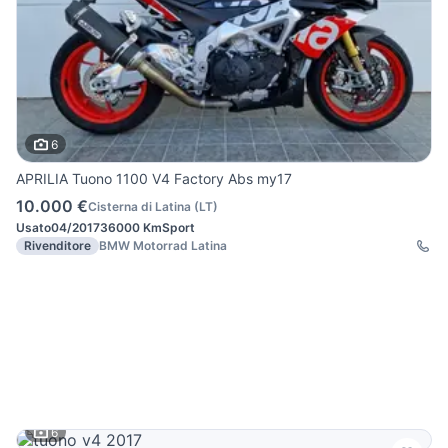
6
APRILIA Tuono 1100 V4 Factory Abs my17
10.000 €
Cisterna di Latina
(
LT
)
Usato
04/2017
36000 Km
Sport
Rivenditore
BMW Motorrad Latina
6