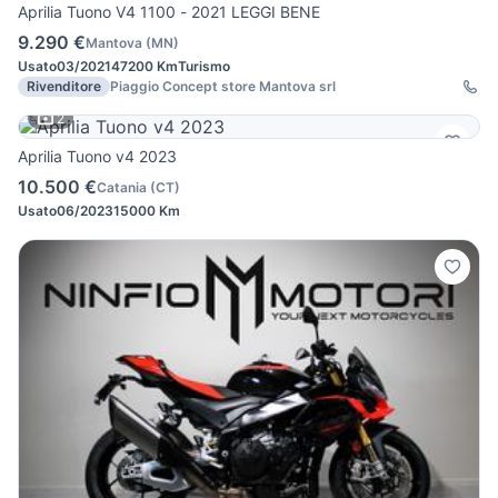
Aprilia Tuono V4 1100 - 2021 LEGGI BENE
9.290 €
Mantova
(
MN
)
Usato
03/2021
47200 Km
Turismo
Rivenditore
Piaggio Concept store Mantova srl
2
Aprilia Tuono v4 2023
10.500 €
Catania
(
CT
)
Usato
06/2023
15000 Km