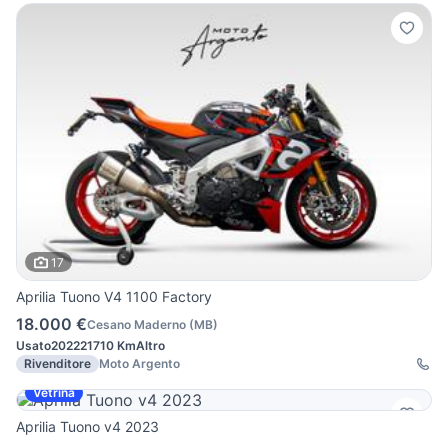
17
Aprilia Tuono V4 1100 Factory
18.000 €
Cesano Maderno
(
MB
)
Usato
2022
21710 Km
Altro
Rivenditore
Moto Argento
Vetrina
Aprilia Tuono v4 2023