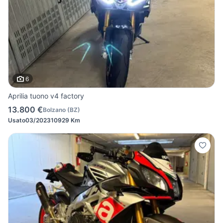
6
Aprilia tuono v4 factory
13.800 €
Bolzano
(
BZ
)
Usato
03/2023
10929 Km