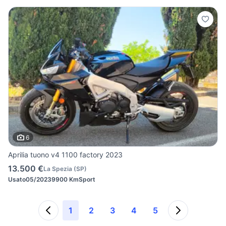
6
Aprilia tuono v4 1100 factory 2023
13.500 €
La Spezia
(
SP
)
Usato
05/2023
9900 Km
Sport
1
2
3
4
5