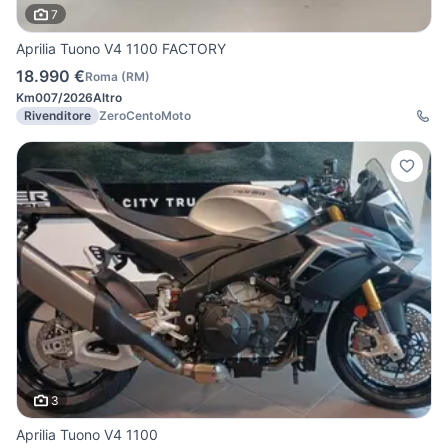
7
Aprilia Tuono V4 1100 FACTORY
18.990 €
Roma
(
RM
)
Km0
07/2026
Altro
Rivenditore
ZeroCentoMoto
3
Aprilia Tuono V4 1100