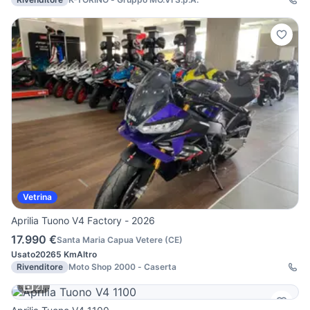
Vetrina
Aprilia Tuono V4 Factory - 2026
17.990 €
Santa Maria Capua Vetere
(
CE
)
Usato
2026
5 Km
Altro
Rivenditore
Moto Shop 2000 - Caserta
21