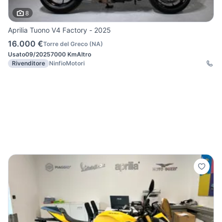
8
Aprilia Tuono V4 Factory - 2025
16.000 €
Torre del Greco
(
NA
)
Usato
09/2025
7000 Km
Altro
Rivenditore
NinfioMotori