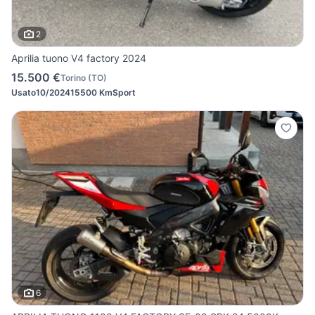
2
Aprilia tuono V4 factory 2024
15.500 €
Torino
(
TO
)
Usato
10/2024
15500 Km
Sport
6