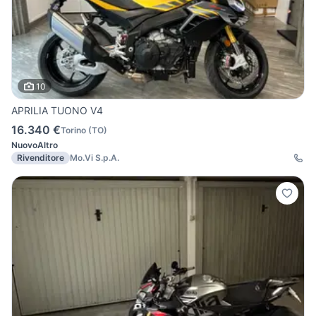
10
APRILIA TUONO V4
16.340 €
Torino
(
TO
)
Nuovo
Altro
Rivenditore
Mo.Vi S.p.A.