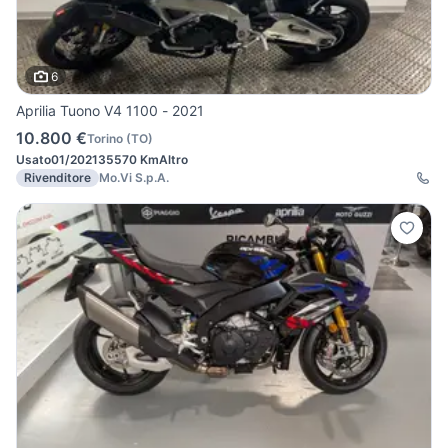
6
Aprilia Tuono V4 1100 - 2021
10.800 €
Torino
(
TO
)
Usato
01/2021
35570 Km
Altro
Rivenditore
Mo.Vi S.p.A.