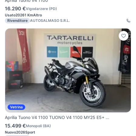
Aprilia Tuono V4 1100
16.290 €
Vigodarzere
(
PD
)
Usato
2026
1 Km
Altro
Rivenditore
AUTOSALMASO S.R.L.
Vetrina
Aprilia Tuono V4 1100 TUONO V4 1100 MY25 E5+ ...
15.499 €
Monopoli
(
BA
)
Nuovo
2026
Sport