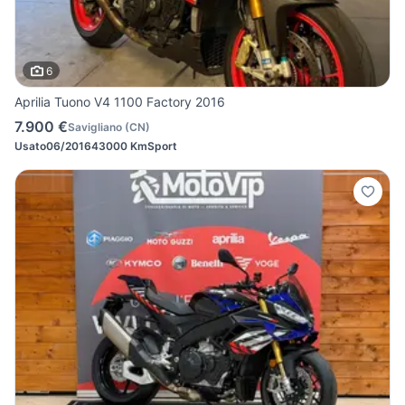
6
Aprilia Tuono V4 1100 Factory 2016
7.900 €
Savigliano
(
CN
)
Usato
06/2016
43000 Km
Sport