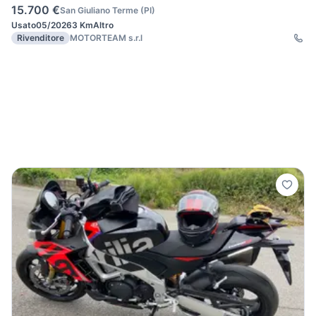
15.700 €
San Giuliano Terme
(
PI
)
Usato
05/2026
3 Km
Altro
Rivenditore
MOTORTEAM s.r.l