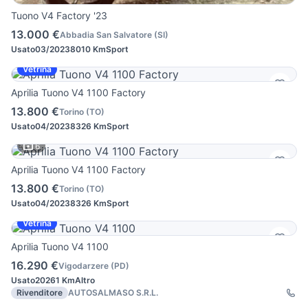
Tuono V4 Factory '23
13.000 €
Abbadia San Salvatore
(
SI
)
Usato
03/2023
8010 Km
Sport
Vetrina
Aprilia Tuono V4 1100 Factory
13.800 €
Torino
(
TO
)
Usato
04/2023
8326 Km
Sport
6
Aprilia Tuono V4 1100 Factory
13.800 €
Torino
(
TO
)
Usato
04/2023
8326 Km
Sport
Vetrina
Aprilia Tuono V4 1100
16.290 €
Vigodarzere
(
PD
)
Usato
2026
1 Km
Altro
Rivenditore
AUTOSALMASO S.R.L.