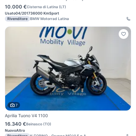
10.000 €
Cisterna di Latina
(
LT
)
Usato
04/2017
36000 Km
Sport
Rivenditore
BMW Motorrad Latina
7
Aprilia Tuono V4 1100
16.340 €
Beinasco
(
TO
)
Nuovo
Altro
Rivenditore
K-TORINO - Gruppo MO.VI S.p.A.