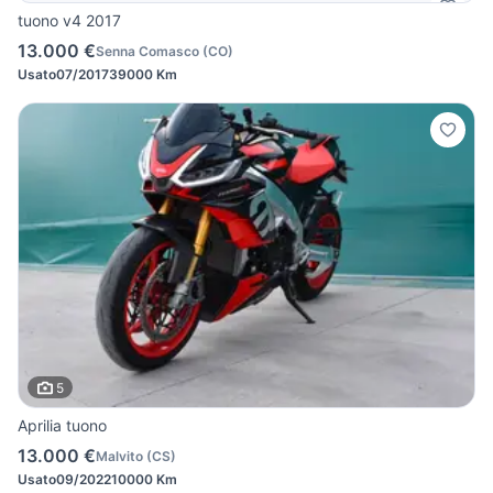
tuono v4 2017
13.000 €
Senna Comasco
(
CO
)
Usato
07/2017
39000 Km
5
Aprilia tuono
13.000 €
Malvito
(
CS
)
Usato
09/2022
10000 Km