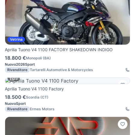
Vetrina
Aprilia Tuono V4 1100 FACTORY SHAKEDOWN INDIGO
18.800 €
Monopoli
(
BA
)
Nuovo
2026
Sport
Rivenditore
Tartarelli Automotive & Motorcycles
9
Aprilia Tuono V4 1100 Factory
18.500 €
Scordia
(
CT
)
Nuovo
Sport
Rivenditore
Ermes Motors