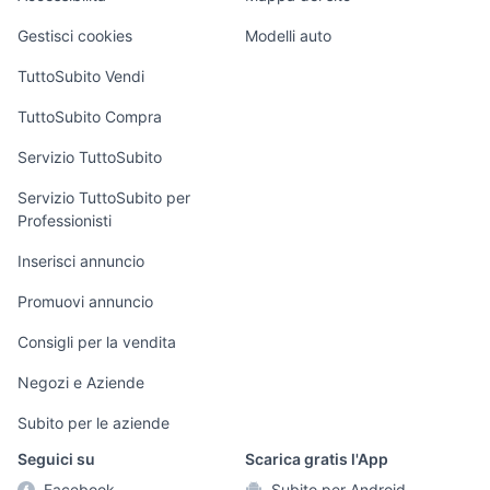
cafe racer usate
fiat 500x usata torino
Loft, mansarde e
Veicoli commerciali
altro
Gestisci cookies
Modelli auto
Case vacanza
TuttoSubito Vendi
Uffici e Locali
TuttoSubito Compra
commerciali
Servizio TuttoSubito
elettronica
per la casa e la
sports e hobby
Servizio TuttoSubito per
persona
Professionisti
Informatica
Animali
Arredamento e
Inserisci annuncio
Console e
Accessori per
Casalinghi
Videogiochi
animali
Promuovi annuncio
Elettrodomestici
Audio/Video
Musica e Film
Consigli per la vendita
Giardino e Fai da
Fotografia
Libri e Riviste
te
Negozi e Aziende
Telefonia
Strumenti Musicali
Abbigliamento e
Subito per le aziende
Accessori
Sports
Seguici su
Scarica gratis l'App
Tutto per i bambini
Facebook
Subito per Android