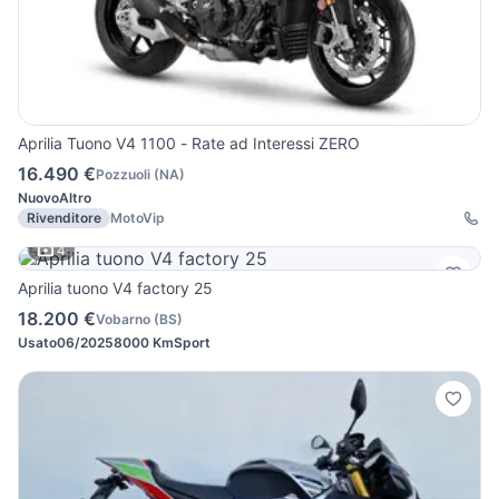
Aprilia Tuono V4 1100 - Rate ad Interessi ZERO
16.490 €
Pozzuoli
(
NA
)
Nuovo
Altro
Rivenditore
MotoVip
4
Aprilia tuono V4 factory 25
18.200 €
Vobarno
(
BS
)
Usato
06/2025
8000 Km
Sport