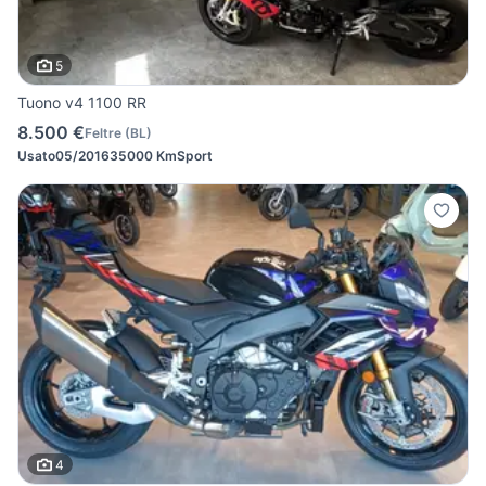
5
Tuono v4 1100 RR
8.500 €
Feltre
(
BL
)
Usato
05/2016
35000 Km
Sport
4