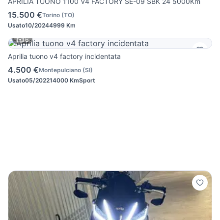
APRILIA TUONO 1100 V4 FACTORY SE-09 SBK 24 5000Km
15.500 €
Torino
(
TO
)
Usato
10/2024
4999 Km
6
Aprilia tuono v4 factory incidentata
4.500 €
Montepulciano
(
SI
)
Usato
05/2022
14000 Km
Sport