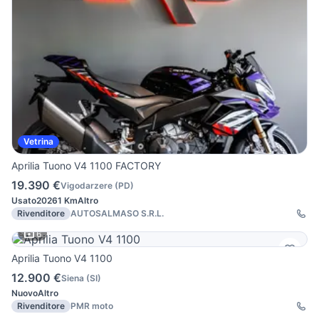
Vetrina
Aprilia Tuono V4 1100 FACTORY
19.390 €
Vigodarzere
(
PD
)
Usato
2026
1 Km
Altro
Rivenditore
AUTOSALMASO S.R.L.
6
Aprilia Tuono V4 1100
12.900 €
Siena
(
SI
)
Nuovo
Altro
Rivenditore
PMR moto