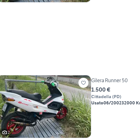
Gilera Runner 50
1.500 €
Cittadella
(
PD
)
Usato
06/2002
32000 
2