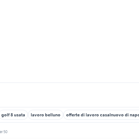
golf 8 usata
lavoro belluno
offerte di lavoro casalnuovo di napo
r 50