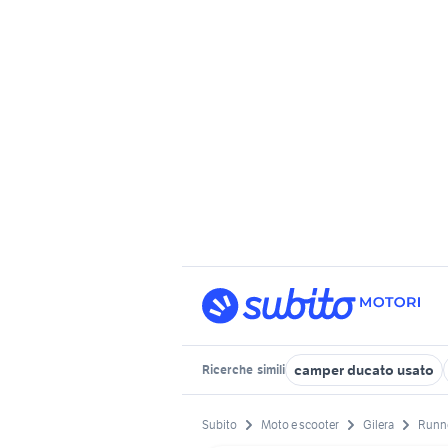
camper ducato usato
Ricerche
simili
Subito
Moto e scooter
Gilera
Runne