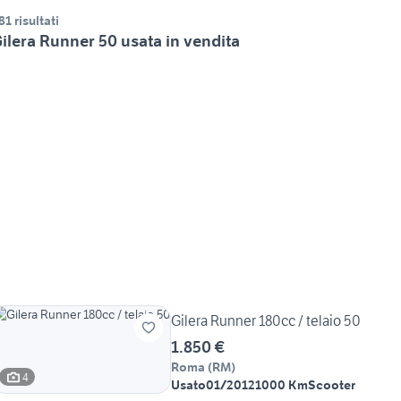
81 risultati
ilera Runner 50 usata in vendita
Gilera Runner 180cc / telaio 50
1.850 €
Roma
(
RM
)
4
Usato
01/2012
1000 Km
Scooter