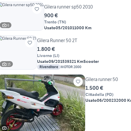
Gilera runner sp50 2010
900 €
Trento
(
TN
)
6
Usato
05/2010
11000 Km
Gilera Runner 50 2T
1.800 €
Livorno
(
LI
)
Usato
09/2015
39321 Km
Scooter
15
Rivenditore
MOTOR 2000
Gilera runner 50
1.500 €
Cittadella
(
PD
)
Usato
06/2002
32000 
2