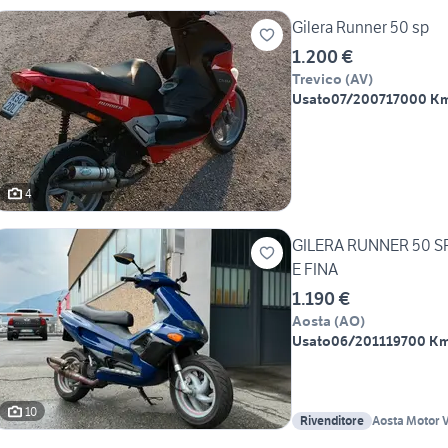
Gilera Runner 50 sp
1.200 €
Trevico
(
AV
)
Usato
07/2007
17000 K
4
GILERA RUNNER 50 
E FINA
1.190 €
Aosta
(
AO
)
Usato
06/2011
19700 K
10
Rivenditore
Aosta Motor V