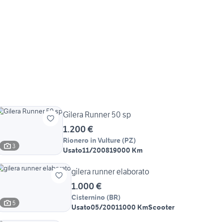
Gilera Runner 50 sp
1.200 €
Rionero in Vulture
(
PZ
)
3
Usato
11/2008
19000 Km
gilera runner elaborato
1.000 €
Cisternino
(
BR
)
5
Usato
05/2001
1000 Km
Scooter