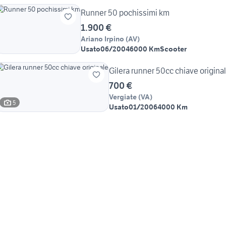
Runner 50 pochissimi km
1.900 €
Ariano Irpino
(
AV
)
Usato
06/2004
6000 Km
Scooter
Gilera runner 50cc chiave origina
700 €
Vergiate
(
VA
)
5
Usato
01/2006
4000 Km