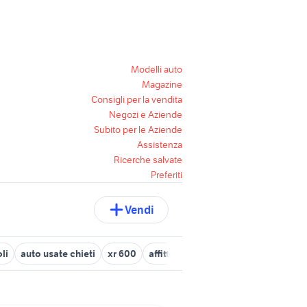
Modelli auto
Magazine
Consigli per la vendita
Negozi e Aziende
Subito per le Aziende
Assistenza
Ricerche salvate
Preferiti
Vendi
li
auto usate chieti
xr 600
affitti imola
barche usate veneto