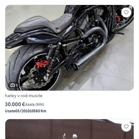
6
harley v-rod-muscle
30.000 €
Asola
(
MN
)
Usato
03/2010
10580 Km