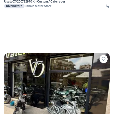
Usato
07/2007
82970 Km
Custom / Café racer
Rivenditore
Canale Motor Store