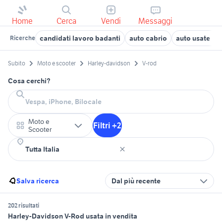
Home
Cerca
Vendi
Messaggi
candidati lavoro badanti
auto cabrio
auto usate m
Ricerche
Subito
Moto e scooter
Harley-davidson
V-rod
Cosa cerchi?
Moto e
Filtri +2
Scooter
Salva ricerca
Dal più recente
202 risultati
Harley-Davidson V-Rod usata in vendita