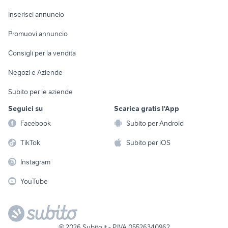
Arredamento e
Console e
Accessori per
Casalinghi
Inserisci annuncio
Videogiochi
animali
Elettrodomestici
Promuovi annuncio
Audio/Video
Musica e Film
Giardino e Fai da te
Consigli per la vendita
Fotografia
Libri e Riviste
Abbigliamento e
Negozi e Aziende
Telefonia
Strumenti Musicali
Accessori
Subito per le aziende
Sports
Tutto per i bambini
Seguici su
Scarica gratis l'App
Biciclette
Facebook
Subito per Android
Collezionismo
TikTok
Subito per iOS
Instagram
YouTube
©
2026
Subito.it - P.IVA 05526340962