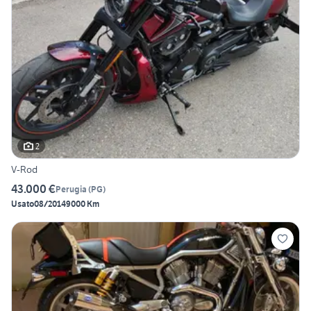
2
V-Rod
43.000 €
Perugia
(
PG
)
Usato
08/2014
9000 Km