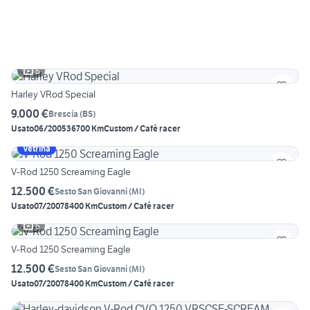
6
Harley VRod Special
9.000 €
Brescia
(
BS
)
Usato
06/2005
36700 Km
Custom / Café racer
Vetrina
V-Rod 1250 Screaming Eagle
12.500 €
Sesto San Giovanni
(
MI
)
Usato
07/2007
8400 Km
Custom / Café racer
6
V-Rod 1250 Screaming Eagle
12.500 €
Sesto San Giovanni
(
MI
)
Usato
07/2007
8400 Km
Custom / Café racer