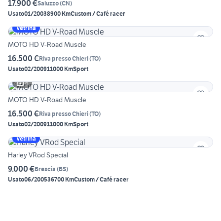
17.900 €
Saluzzo
(
CN
)
Usato
01/2003
8900 Km
Custom / Café racer
Vetrina
MOTO HD V-Road Muscle
16.500 €
Riva presso Chieri
(
TO
)
Usato
02/2009
11000 Km
Sport
6
MOTO HD V-Road Muscle
16.500 €
Riva presso Chieri
(
TO
)
Usato
02/2009
11000 Km
Sport
Vetrina
Harley VRod Special
9.000 €
Brescia
(
BS
)
Usato
06/2005
36700 Km
Custom / Café racer