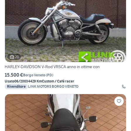
20
HARLEY-DAVIDSON V-Rod VRSCA anno in ottime con
15.500 €
Borgo Veneto
(
PD
)
Usato
06/2003
4429 Km
Custom / Café racer
Rivenditore
LINK MOTORS BORGO VENETO