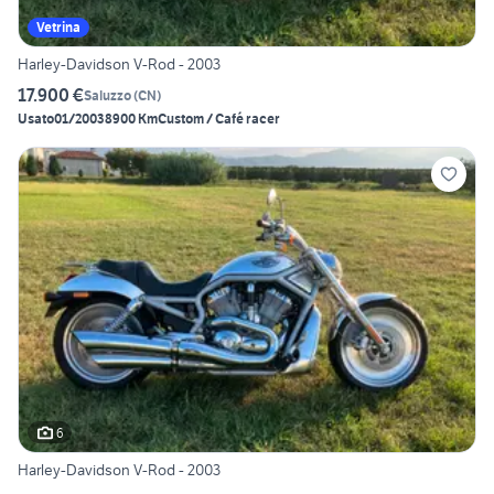
Vetrina
Harley-Davidson V-Rod - 2003
17.900 €
Saluzzo
(
CN
)
Usato
01/2003
8900 Km
Custom / Café racer
6
Harley-Davidson V-Rod - 2003