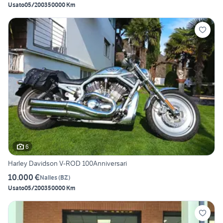
Usato
05/2003
50000 Km
6
Harley Davidson V-ROD 100Anniversari
10.000 €
Nalles
(
BZ
)
Usato
05/2003
50000 Km