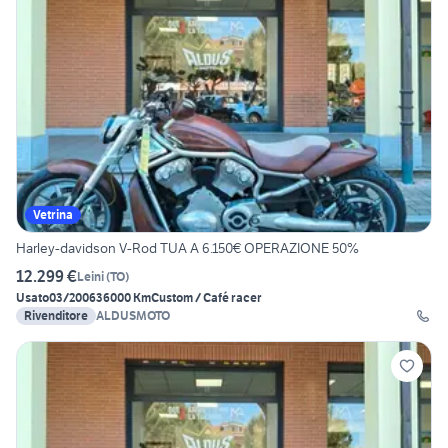
Vetrina
Harley-davidson V-Rod TUA A 6.150€ OPERAZIONE 50%
12.299 €
Leini
(
TO
)
Usato
03/2006
36000 Km
Custom / Café racer
Rivenditore
ALDUSMOTO