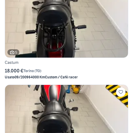
5
Castum
18.000 €
Torino
(
TO
)
Usato
09/2009
64000 Km
Custom / Café racer