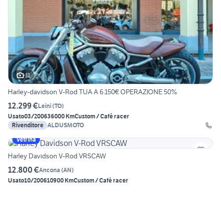
11
Harley-davidson V-Rod TUA A 6.150€ OPERAZIONE 50%
12.299 €
Leini
(
TO
)
Usato
03/2006
36000 Km
Custom / Café racer
Rivenditore
ALDUSMOTO
Vetrina
Harley Davidson V-Rod VRSCAW
12.800 €
Ancona
(
AN
)
Usato
10/2006
10900 Km
Custom / Café racer