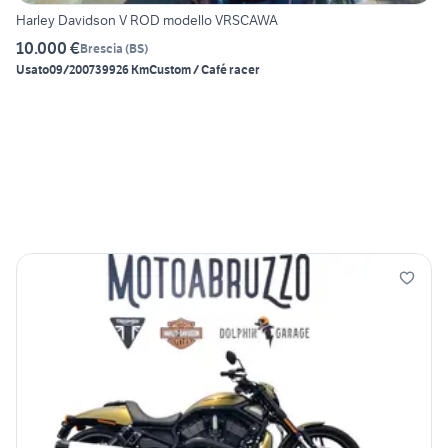
Harley Davidson V ROD modello VRSCAWA
10.000 €
Brescia
(
BS
)
Usato
09/2007
39926 Km
Custom / Café racer