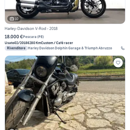
10
Harley-Davidson V-Rod - 2018
18.000 €
Pescara
(
PE
)
Usato
02/2018
6280 Km
Custom / Café racer
Rivenditore
Harley Davidson Dolphin Garage & Triumph Abruzzo