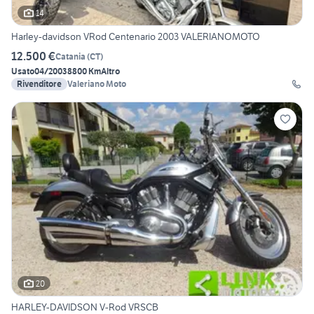
14
Harley-davidson VRod Centenario 2003 VALERIANOMOTO
12.500 €
Catania
(
CT
)
Usato
04/2003
8800 Km
Altro
Rivenditore
Valeriano Moto
20
HARLEY-DAVIDSON V-Rod VRSCB