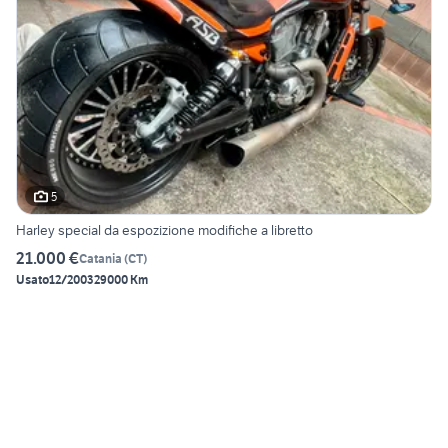
5
Harley special da espozizione modifiche a libretto
21.000 €
Catania
(
CT
)
Usato
12/2003
29000 Km