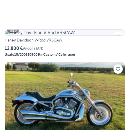
6
Harley Davidson V-Rod VRSCAW
12.800 €
Ancona
(
AN
)
Usato
10/2006
10900 Km
Custom / Café racer