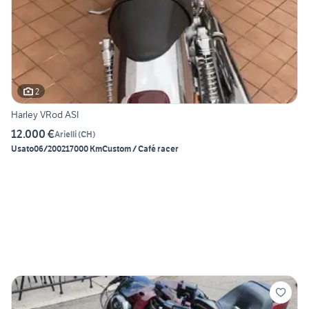
2
Harley VRod ASI
12.000 €
Arielli
(
CH
)
Usato
06/2002
17000 Km
Custom / Café racer