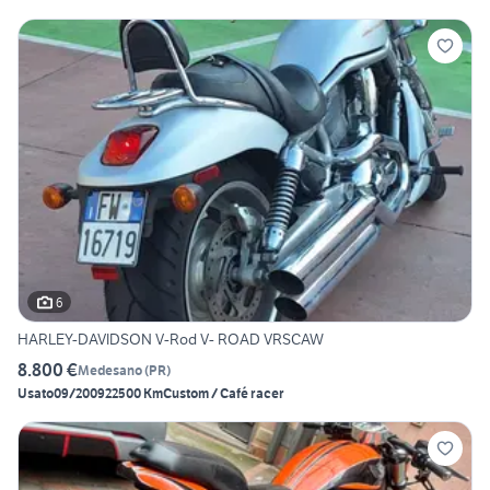
6
HARLEY-DAVIDSON V-Rod V- ROAD VRSCAW
8.800 €
Medesano
(
PR
)
Usato
09/2009
22500 Km
Custom / Café racer