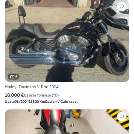
6
Harley- Davidson V-Rod 2004
10.000 €
Caselle Torinese
(
TO
)
Usato
03/2004
18500 Km
Custom / Café racer