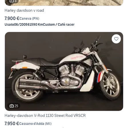
6
Harley davidson v road
7.900 €
Caneva
(
PN
)
Usato
06/2005
61590 Km
Custom / Café racer
25
Harley-davidson V-Rod 1130 Street Rod VRSCR
7.950 €
Cassano d'Adda
(
MI
)