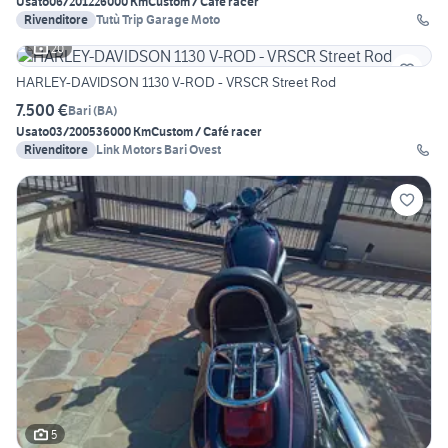
Usato
06/2012
26000 Km
Custom / Café racer
Rivenditore
Tutù Trip Garage Moto
20
HARLEY-DAVIDSON 1130 V-ROD - VRSCR Street Rod
7.500 €
Bari
(
BA
)
Usato
03/2005
36000 Km
Custom / Café racer
Rivenditore
Link Motors Bari Ovest
5