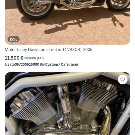
6
Moto Harley Davidson street rod ( VRSCR)-2006 .
11.500 €
Cesena
(
FC
)
Usato
05/2006
16000 Km
Custom / Café racer