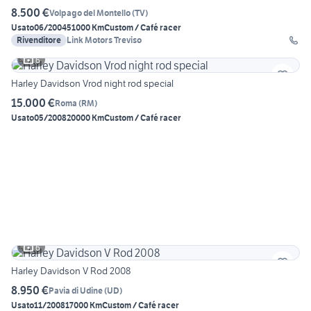
8.500 €
Volpago del Montello
(
TV
)
Usato
06/2004
51000 Km
Custom / Café racer
Rivenditore
Link Motors Treviso
6
Harley Davidson Vrod night rod special
15.000 €
Roma
(
RM
)
Usato
05/2008
20000 Km
Custom / Café racer
6
Harley Davidson V Rod 2008
8.950 €
Pavia di Udine
(
UD
)
Usato
11/2008
17000 Km
Custom / Café racer