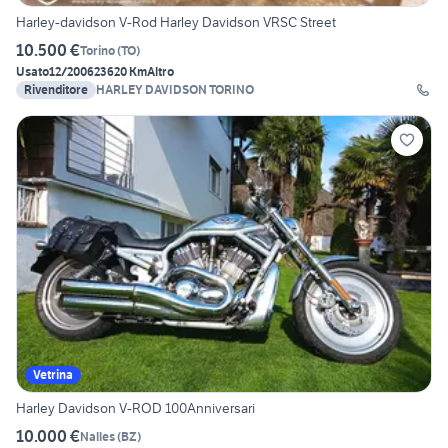
Harley-davidson V-Rod Harley Davidson VRSC Street
10.500 €
Torino
(
TO
)
Usato
12/2006
23620 Km
Altro
Rivenditore
HARLEY DAVIDSON TORINO
Vetrina
Harley Davidson V-ROD 100Anniversari
10.000 €
Nalles
(
BZ
)