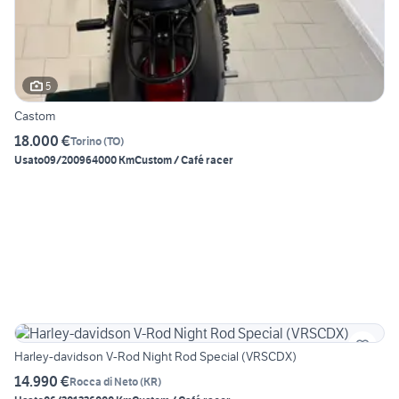
5
Castom
18.000 €
Torino
(
TO
)
Usato
09/2009
64000 Km
Custom / Café racer
Harley-davidson V-Rod Night Rod Special (VRSCDX)
14.990 €
Rocca di Neto
(
KR
)