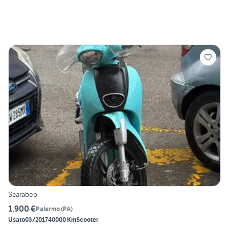
Scarabeo
1.900 €
Palermo
(
PA
)
Usato
03/2017
40000 Km
Scooter