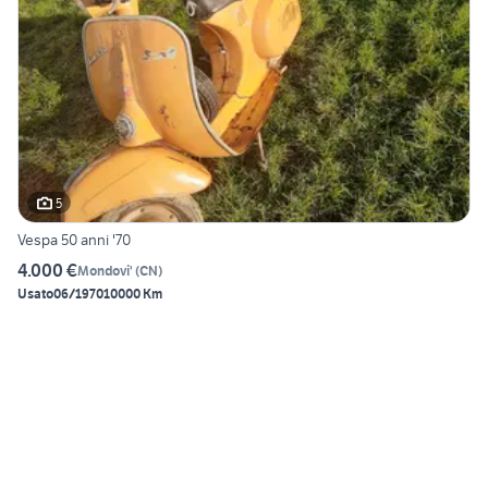
5
Vespa 50 anni '70
4.000 €
Mondovi'
(
CN
)
Usato
06/1970
10000 Km