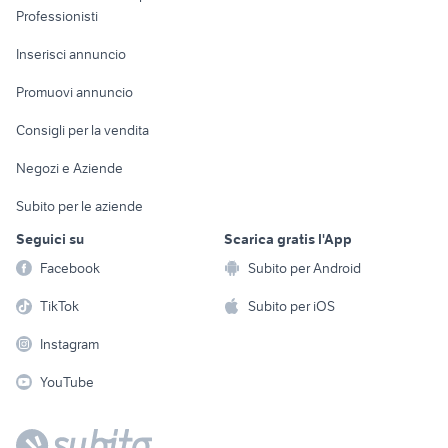
Informatica
Animali
Professionisti
Arredamento e
Console e
Accessori per
Casalinghi
Inserisci annuncio
Videogiochi
animali
Elettrodomestici
Promuovi annuncio
Audio/Video
Musica e Film
Giardino e Fai da te
Consigli per la vendita
Fotografia
Libri e Riviste
Abbigliamento e
Negozi e Aziende
Telefonia
Strumenti Musicali
Accessori
Subito per le aziende
Sports
Tutto per i bambini
Seguici su
Scarica gratis l'App
Biciclette
Facebook
Subito per Android
Collezionismo
TikTok
Subito per iOS
Instagram
YouTube