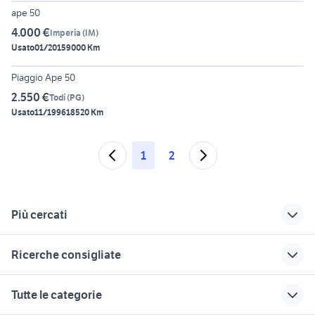
ape 50
4.000 €
Imperia
(
IM
)
Usato
01/2015
9000 Km
6
Piaggio Ape 50
2.550 €
Todi
(
PG
)
Usato
11/1996
18520 Km
1
2
Più cercati
Correlati
Richerche simili
Suggerimenti
Ricerche consigliate
ford mondeo
opel ascona
lamborghini
premium
piastrellista
offerte lavoro torino Piemonte
alfa romeo giulia
bmw serie 2 gran
Tutte le categorie
super
tourer usata
case in vendita
seconda mano Petralia Soprana
giardino Brindisi provincia
terracina