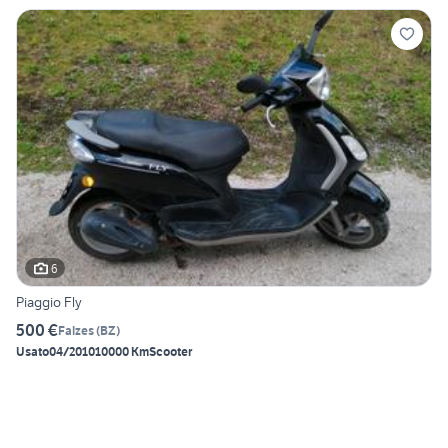
6
Piaggio Fly
500 €
Falzes
(
BZ
)
Usato
04/2010
10000 Km
Scooter