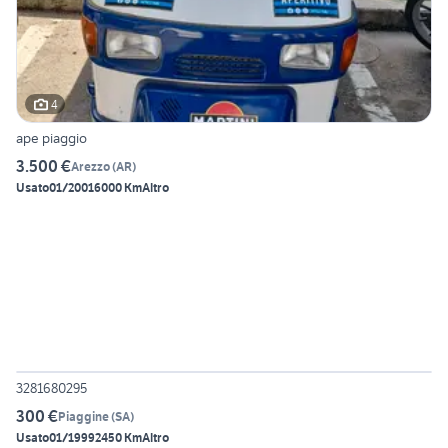
4
ape piaggio
3.500 €
Arezzo
(
AR
)
Usato
01/2001
6000 Km
Altro
6
3281680295
300 €
Piaggine
(
SA
)
Usato
01/1999
2450 Km
Altro
4