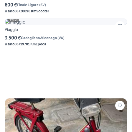
600 €
Finale Ligure
(
SV
)
Usato
08/2009
0 Km
Scooter
2
Piaggio
3.500 €
Cadegliano-Viconago
(
VA
)
Usato
06/1970
1 Km
Epoca