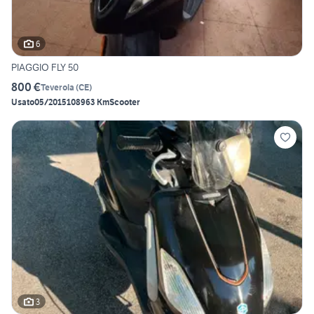
6
PIAGGIO FLY 50
800 €
Teverola
(
CE
)
Usato
05/2015
108963 Km
Scooter
3