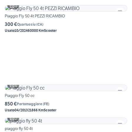
3
Piaggio Fly 50 4t PEZZI RICAMBIO
300 €
Quartucciu
(
CA
)
Usato
10/2024
60000 Km
Scooter
6
Piaggio Fly 50 cc
850 €
Portomaggiore
(
FE
)
Usato
04/2013
21866 Km
Scooter
2
piaggio fly 50 4t