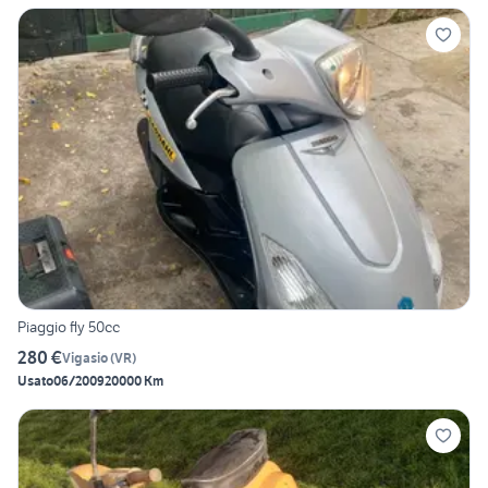
Piaggio fly 50cc
280 €
Vigasio
(
VR
)
Usato
06/2009
20000 Km