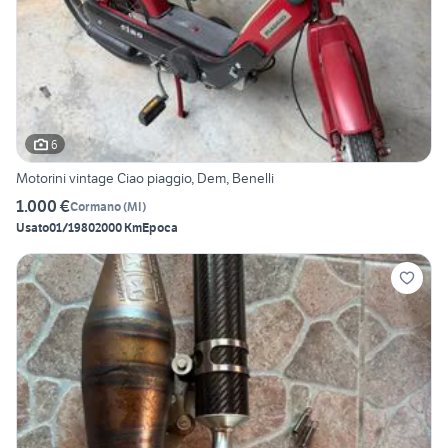
6
Motorini vintage Ciao piaggio, Dem, Benelli
1.000 €
Cormano
(
MI
)
Usato
01/1980
2000 Km
Epoca