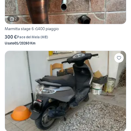
2
Marmitta stage 6 r1400 piaggio
300 €
Pace del Mela
(
ME
)
Usato
01/2026
0 Km