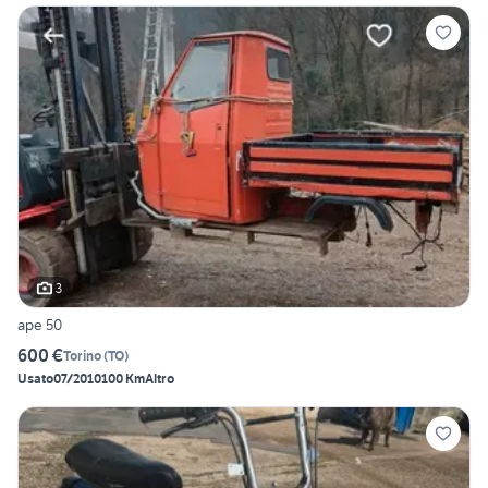
3
ape 50
600 €
Torino
(
TO
)
Usato
07/2010
100 Km
Altro