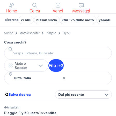
Home
Cerca
Vendi
Messaggi
xr 600
nissan silvia
ktm 125 duke moto
yamaha m
Ricerche
Subito
Moto e scooter
Piaggio
Fly 50
Cosa cerchi?
Moto e
Filtri +2
Scooter
Salva ricerca
Dal più recente
44 risultati
Piaggio Fly 50 usata in vendita