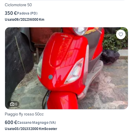
Ciclomotore 50
350 €
Padova
(
PD
)
Usato
09/2012
36000 Km
6
Piaggio fly rosso 50cc
600 €
Cassano Magnago
(
VA
)
Usato
03/2013
32000 Km
Scooter