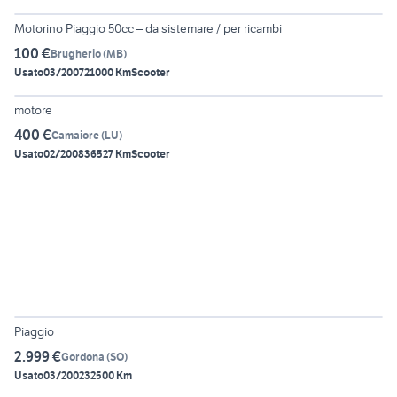
Motorino Piaggio 50cc – da sistemare / per ricambi
100 €
Brugherio
(
MB
)
Usato
03/2007
21000 Km
Scooter
5
motore
400 €
Camaiore
(
LU
)
Usato
02/2008
36527 Km
Scooter
4
Piaggio
2.999 €
Gordona
(
SO
)
Usato
03/2002
32500 Km
5