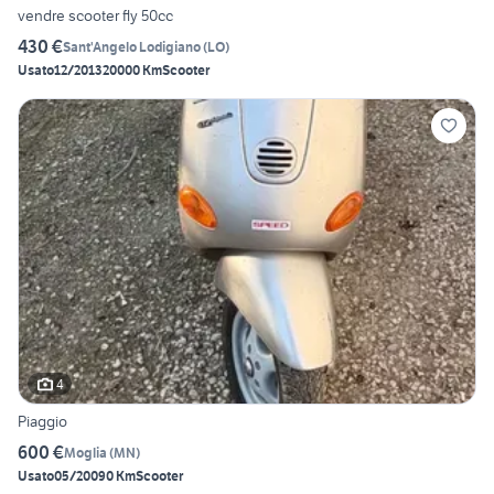
vendre scooter fly 50cc
430 €
Sant'Angelo Lodigiano
(
LO
)
Usato
12/2013
20000 Km
Scooter
4
Piaggio
600 €
Moglia
(
MN
)
Usato
05/2009
0 Km
Scooter