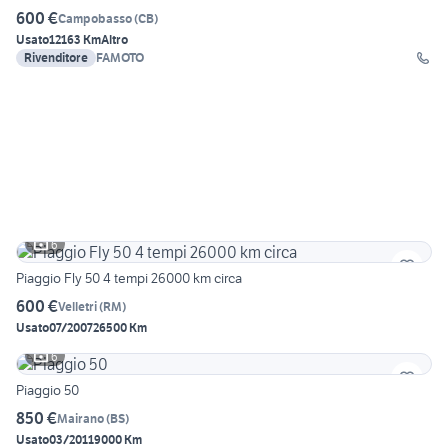
600 €
Campobasso
(
CB
)
Usato
12163 Km
Altro
Rivenditore
FAMOTO
6
Piaggio Fly 50 4 tempi 26000 km circa
600 €
Velletri
(
RM
)
Usato
07/2007
26500 Km
6
Piaggio 50
850 €
Mairano
(
BS
)
Usato
03/2011
9000 Km