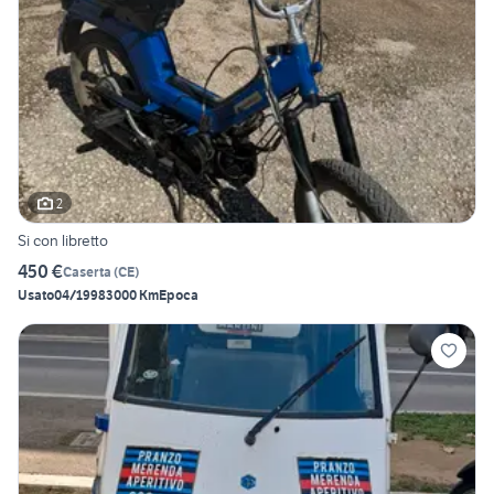
2
Si con libretto
450 €
Caserta
(
CE
)
Usato
04/1998
3000 Km
Epoca