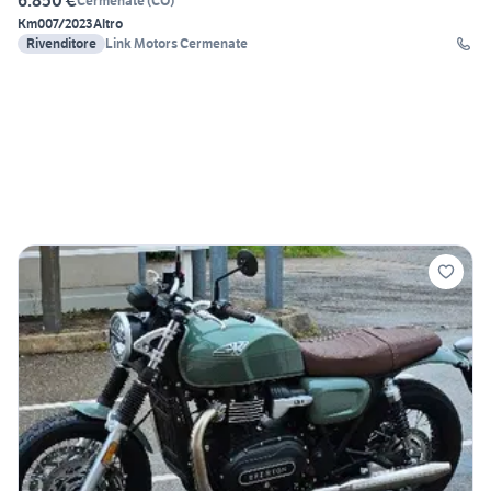
6.850 €
Cermenate
(
CO
)
Km0
07/2023
Altro
Rivenditore
Link Motors Cermenate