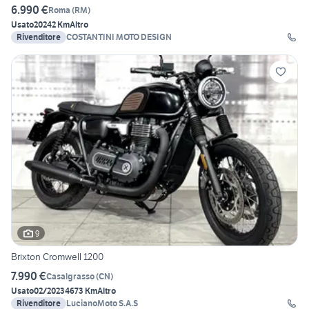
6.990 €
Roma
(
RM
)
Usato
2024
2 Km
Altro
Rivenditore
COSTANTINI MOTO DESIGN
9
Brixton Cromwell 1200
7.990 €
Casalgrasso
(
CN
)
Usato
02/2023
4673 Km
Altro
Rivenditore
LucianoMoto S.A.S