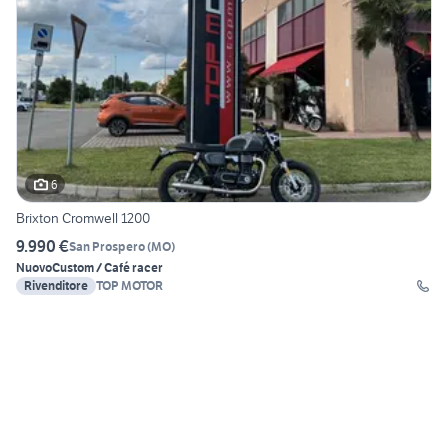
6
Brixton Cromwell 1200
9.990 €
San Prospero
(
MO
)
Nuovo
Custom / Café racer
Rivenditore
TOP MOTOR