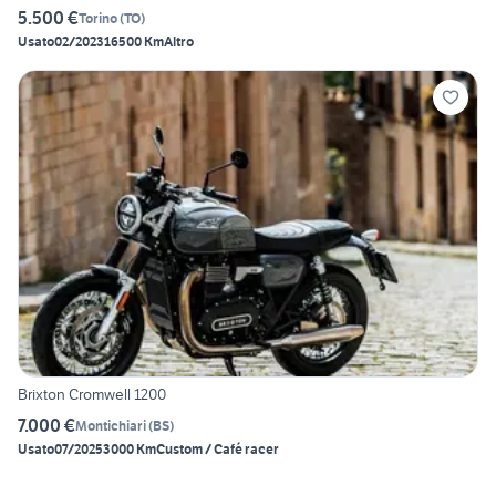
5.500 €
Torino
(
TO
)
Usato
02/2023
16500 Km
Altro
Brixton Cromwell 1200
7.000 €
Montichiari
(
BS
)
Usato
07/2025
3000 Km
Custom / Café racer