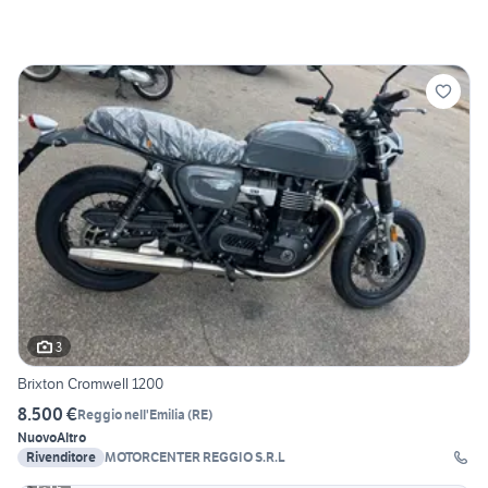
3
Brixton Cromwell 1200
8.500 €
Reggio nell'Emilia
(
RE
)
Nuovo
Altro
Rivenditore
MOTORCENTER REGGIO S.R.L