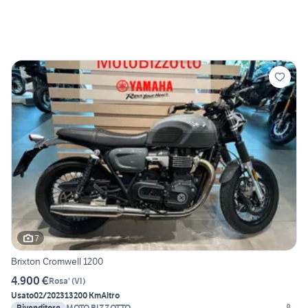
7
Brixton Cromwell 1200
4.900 €
Rosa'
(
VI
)
Usato
02/2023
13200 Km
Altro
Rivenditore
MOTO BIZZOTTO