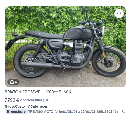
4
BRIXTON CROMWELL 1200cc BLACK
7.790 €
Montebelluna
(
TV
)
Nuovo
Custom / Café racer
Rivenditore
TREVISO MOTO-ferie08/08/26 a 22/08/26-3661392941 t