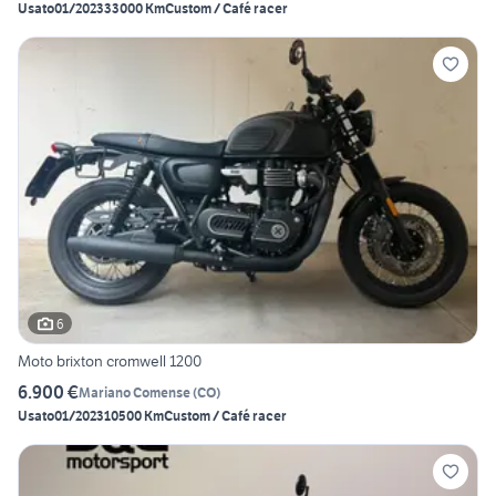
Usato
01/2023
33000 Km
Custom / Café racer
6
Moto brixton cromwell 1200
6.900 €
Mariano Comense
(
CO
)
Usato
01/2023
10500 Km
Custom / Café racer