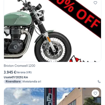
Brixton Cromwell 1200
3.945 €
Verona
(
VR
)
Usato
07/2025
1 Km
Rivenditore
Motolandia srl