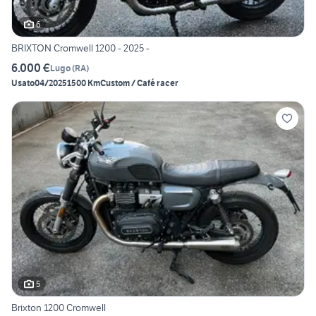
6
BRIXTON Cromwell 1200 - 2025 -
6.000 €
Lugo
(
RA
)
Usato
04/2025
1500 Km
Custom / Café racer
5
Brixton 1200 Cromwell