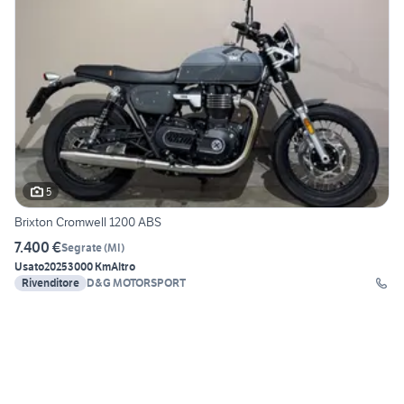
5
Brixton Cromwell 1200 ABS
7.400 €
Segrate
(
MI
)
Usato
2025
3000 Km
Altro
Rivenditore
D&G MOTORSPORT