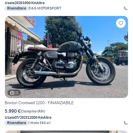
Usato
2025
3000 Km
Altro
Rivenditore
D&G MOTORSPORT
21
Brixton Cromwell 1200 - FINANZIABILE
5.990 €
Ciampino
(
RM
)
Usato
07/2023
12000 Km
Altro
Rivenditore
I Moto 360 srl