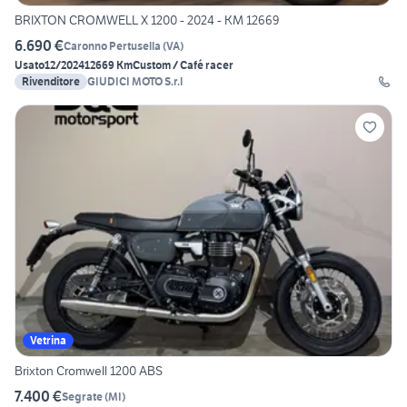
BRIXTON CROMWELL X 1200 - 2024 - KM 12669
6.690 €
Caronno Pertusella
(
VA
)
Usato
12/2024
12669 Km
Custom / Café racer
Rivenditore
GIUDICI MOTO S.r.l
Vetrina
Brixton Cromwell 1200 ABS
7.400 €
Segrate
(
MI
)