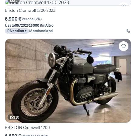
5
Brixton Cromwell 1200 2023
6.900 €
Verona
(
VR
)
Usato
05/2023
13000 Km
Altro
Rivenditore
Motolandia srl
10
BRIXTON Cromwell 1200