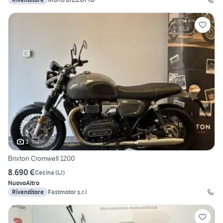
3
Brixton Cromwell 1200
8.690 €
Cecina
(
LI
)
Nuovo
Altro
Rivenditore
Fastmotor s.r.l