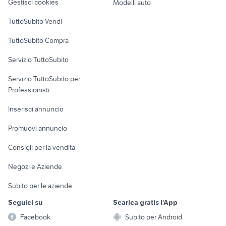
Gestisci cookies
Modelli auto
Case vacanza
TuttoSubito Vendi
Uffici e Locali
TuttoSubito Compra
commerciali
Servizio TuttoSubito
elettronica
per la casa e la
sports e hobby
Servizio TuttoSubito per
persona
Informatica
Animali
Professionisti
Arredamento e
Console e
Accessori per
Casalinghi
Inserisci annuncio
Videogiochi
animali
Elettrodomestici
Promuovi annuncio
Audio/Video
Musica e Film
Giardino e Fai da te
Consigli per la vendita
Fotografia
Libri e Riviste
Abbigliamento e
Negozi e Aziende
Telefonia
Strumenti Musicali
Accessori
Subito per le aziende
Sports
Tutto per i bambini
Seguici su
Scarica gratis l'App
Biciclette
Facebook
Subito per Android