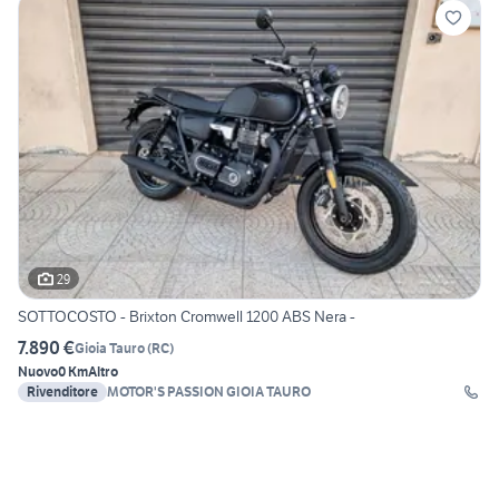
29
SOTTOCOSTO - Brixton Cromwell 1200 ABS Nera -
7.890 €
Gioia Tauro
(
RC
)
Nuovo
0 Km
Altro
Rivenditore
MOTOR'S PASSION GIOIA TAURO