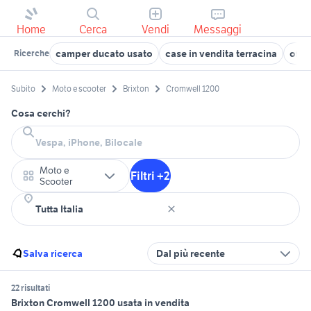
Home
Cerca
Vendi
Messaggi
camper ducato usato
case in vendita terracina
offe
Ricerche
Subito
Moto e scooter
Brixton
Cromwell 1200
Cosa cerchi?
Moto e
Filtri +2
Scooter
Salva ricerca
Dal più recente
22 risultati
Brixton Cromwell 1200 usata in vendita