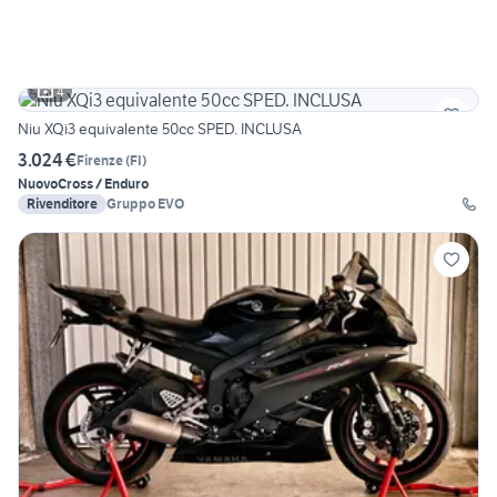
4
Niu XQi3 equivalente 50cc SPED. INCLUSA
3.024 €
Firenze
(
FI
)
Nuovo
Cross / Enduro
Rivenditore
Gruppo EVO