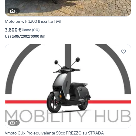
6
Moto bmw k 1200 lt iscritta FMI
3.800 €
Como
(
CO
)
Usato
05/2002
70000 Km
2
Vmoto CUx Pro equivalente 50cc PREZZO su STRADA