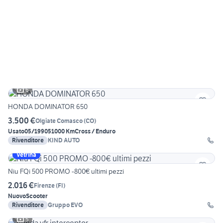
6
HONDA DOMINATOR 650
3.500 €
Olgiate Comasco
(
CO
)
Usato
05/1990
51000 Km
Cross / Enduro
Rivenditore
KIND AUTO
Vetrina
Niu FQi 500 PROMO -800€ ultimi pezzi
2.016 €
Firenze
(
FI
)
Nuovo
Scooter
Rivenditore
Gruppo EVO
5