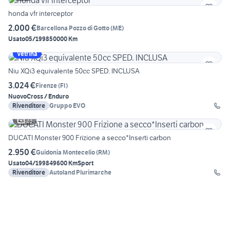
honda vfr interceptor
2.000 €
Barcellona Pozzo di Gotto
(
ME
)
Usato
05/1998
50000 Km
Vetrina
Niu XQi3 equivalente 50cc SPED. INCLUSA
3.024 €
Firenze
(
FI
)
Nuovo
Cross / Enduro
Rivenditore
Gruppo EVO
23
DUCATI Monster 900 Frizione a secco*Inserti carbon
2.950 €
Guidonia Montecelio
(
RM
)
Usato
04/1998
49600 Km
Sport
Rivenditore
Autoland Plurimarche