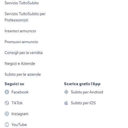
Servizio TuttoSubito
elettronica
per la casa e la
sports e hobby
Servizio TuttoSubito per
persona
Informatica
Animali
Professionisti
Arredamento e
Console e
Accessori per
Casalinghi
Inserisci annuncio
Videogiochi
animali
Elettrodomestici
Promuovi annuncio
Audio/Video
Musica e Film
Giardino e Fai da te
Consigli per la vendita
Fotografia
Libri e Riviste
Abbigliamento e
Negozi e Aziende
Telefonia
Strumenti Musicali
Accessori
Subito per le aziende
Sports
Tutto per i bambini
Seguici su
Scarica gratis l'App
Biciclette
Facebook
Subito per Android
Collezionismo
TikTok
Subito per iOS
Instagram
YouTube