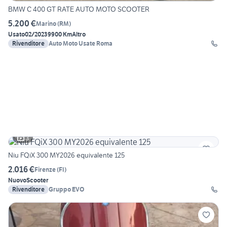
BMW C 400 GT RATE AUTO MOTO SCOOTER
5.200 €
Marino
(
RM
)
Usato
02/2023
9900 Km
Altro
Rivenditore
Auto Moto Usate Roma
3
Niu FQiX 300 MY2026 equivalente 125
2.016 €
Firenze
(
FI
)
Nuovo
Scooter
Rivenditore
Gruppo EVO