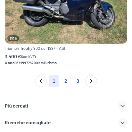
6
Triumph Trophy 900 del 1997 – ASI
3.500 €
Sutri
(
VT
)
Usato
03/1997
23700 Km
Turismo
1
2
3
Più cercati
Correlati
Richerche simili
Suggerimenti
Ricerche consigliate
auto smart Puglia
certificato rilevanza
registro moto