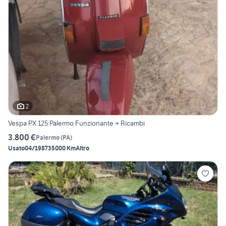
2
Vespa PX 125 Palermo Funzionante + Ricambi
3.800 €
Palermo
(
PA
)
Usato
04/1987
35000 Km
Altro