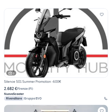
3
Silence S01 Summer Promotion -600€
2.682 €
Firenze
(
FI
)
Nuovo
Scooter
Rivenditore
Gruppo EVO