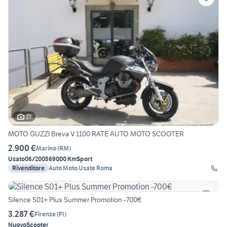
27
MOTO GUZZI Breva V 1100 RATE AUTO MOTO SCOOTER
2.900 €
Marino
(
RM
)
Usato
06/2005
69000 Km
Sport
Rivenditore
Auto Moto Usate Roma
Silence S01+ Plus Summer Promotion -700€
3.287 €
Firenze
(
FI
)
Nuovo
Scooter