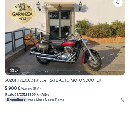
27
SUZUKI VL800C Intruder RATE AUTO MOTO SCOOTER
5.900 €
Marino
(
RM
)
Usato
08/2013
6500 Km
Altro
Rivenditore
Auto Moto Usate Roma