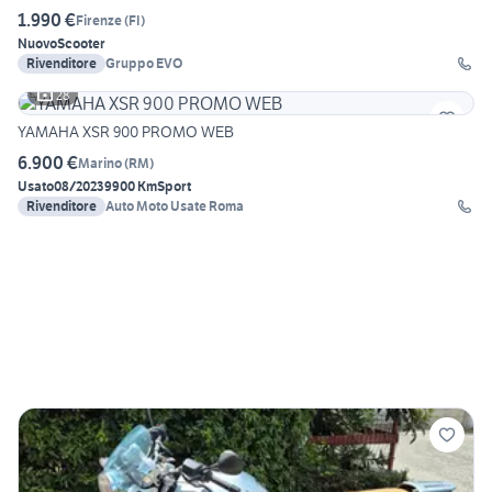
1.990 €
Firenze
(
FI
)
Nuovo
Scooter
Rivenditore
Gruppo EVO
28
YAMAHA XSR 900 PROMO WEB
6.900 €
Marino
(
RM
)
Usato
08/2023
9900 Km
Sport
Rivenditore
Auto Moto Usate Roma