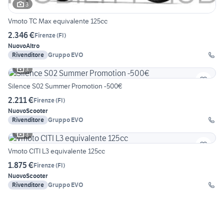
3
Vmoto TC Max equivalente 125cc
2.346 €
Firenze
(
FI
)
Nuovo
Altro
Rivenditore
Gruppo EVO
3
Silence S02 Summer Promotion -500€
2.211 €
Firenze
(
FI
)
Nuovo
Scooter
Rivenditore
Gruppo EVO
3
Vmoto CITI L3 equivalente 125cc
1.875 €
Firenze
(
FI
)
Nuovo
Scooter
Rivenditore
Gruppo EVO