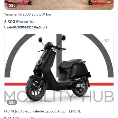
6
Yamaha R6 2006 solo 14K km
8.300 €
Torino
(
TO
)
Usato
07/2006
14316 Km
Sport
2
Niu NQi GTS equivalente 125cc DA SETTEMBRE