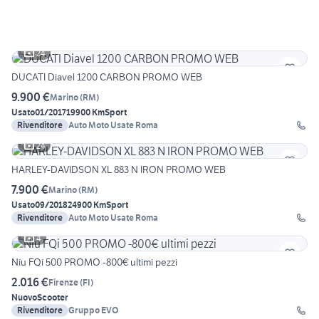
24
DUCATI Diavel 1200 CARBON PROMO WEB
9.900 €
Marino
(
RM
)
Usato
01/2017
19900 Km
Sport
Rivenditore
Auto Moto Usate Roma
24
HARLEY-DAVIDSON XL 883 N IRON PROMO WEB
7.900 €
Marino
(
RM
)
Usato
09/2018
24900 Km
Sport
Rivenditore
Auto Moto Usate Roma
4
Niu FQi 500 PROMO -800€ ultimi pezzi
2.016 €
Firenze
(
FI
)
Nuovo
Scooter
Rivenditore
Gruppo EVO