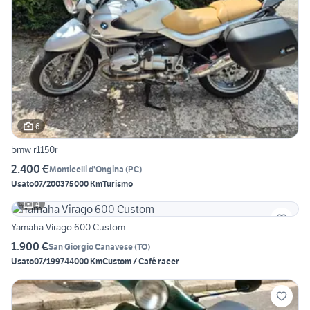
6
bmw r1150r
2.400 €
Monticelli d'Ongina
(
PC
)
Usato
07/2003
75000 Km
Turismo
4
Yamaha Virago 600 Custom
1.900 €
San Giorgio Canavese
(
TO
)
Usato
07/1997
44000 Km
Custom / Café racer