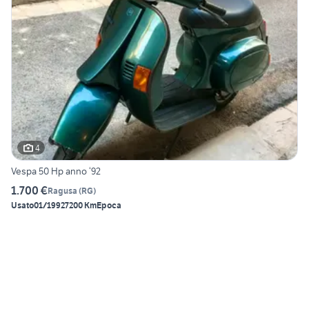
4
Vespa 50 Hp anno ‘92
1.700 €
Ragusa
(
RG
)
Usato
01/1992
7200 Km
Epoca