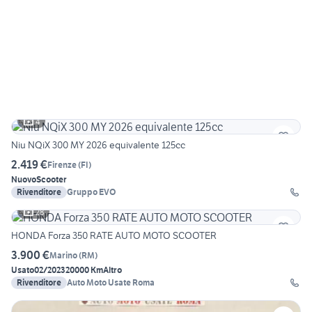
4
Niu NQiX 300 MY 2026 equivalente 125cc
2.419 €
Firenze
(
FI
)
Nuovo
Scooter
Rivenditore
Gruppo EVO
28
HONDA Forza 350 RATE AUTO MOTO SCOOTER
3.900 €
Marino
(
RM
)
Usato
02/2023
20000 Km
Altro
Rivenditore
Auto Moto Usate Roma