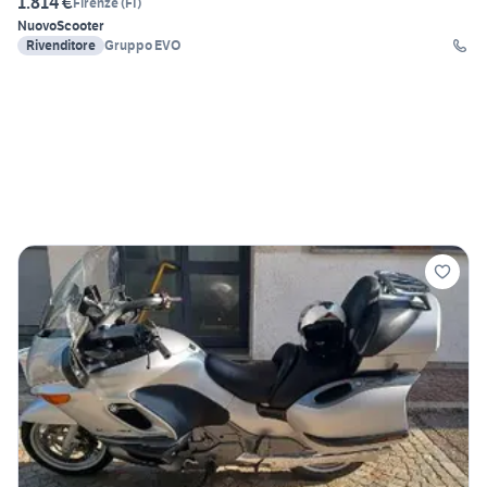
1.814 €
Firenze
(
FI
)
Nuovo
Scooter
Rivenditore
Gruppo EVO