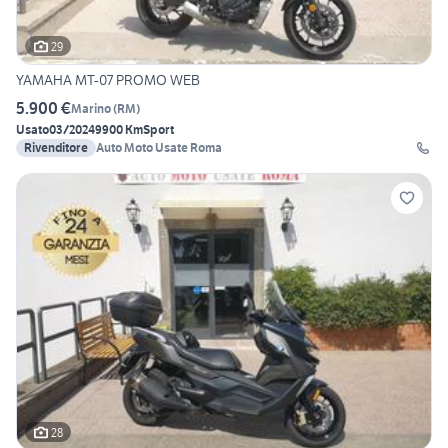
29
YAMAHA MT-07 PROMO WEB
5.900 €
Marino
(
RM
)
Usato
03/2024
9900 Km
Sport
Rivenditore
Auto Moto Usate Roma
28