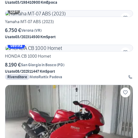
Usato
03/1984
10900 Km
Epoca
4
Yamaha MT-07 ABS (2023)
6.750 €
Verona
(
VR
)
Usato
03/2023
14500 Km
Sport
Vetrina
HONDA CB 1000 Hornet
8.190 €
San Giorgio in Bosco
(
PD
)
Usato
08/2025
11447 Km
Sport
Rivenditore
MotoRattix Padova