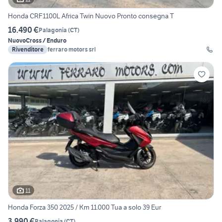
Honda CRF1100L Africa Twin Nuovo Pronto consegna T
16.490 €
Palagonia
(
CT
)
Nuovo
Cross / Enduro
Rivenditore
ferraro motors srl
11
Honda Forza 350 2025 / Km 11.000 Tua a solo 39 Eur
3.990 €
Palagonia
(
CT
)