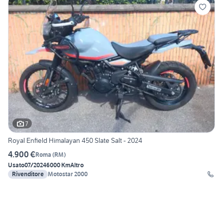
7
Royal Enfield Himalayan 450 Slate Salt - 2024
4.900 €
Roma
(
RM
)
Usato
07/2024
6000 Km
Altro
Rivenditore
Motostar 2000