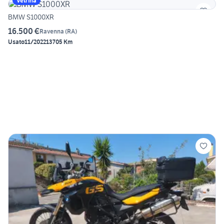
Vetrina
BMW S1000XR
16.500 €
Ravenna
(
RA
)
Usato
11/2022
13705 Km