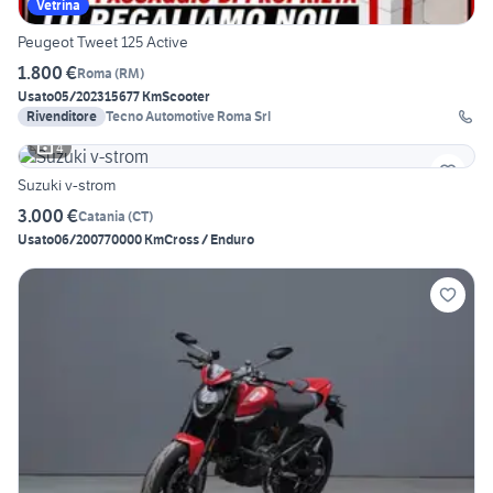
Vetrina
Peugeot Tweet 125 Active
1.800 €
Roma
(
RM
)
Usato
05/2023
15677 Km
Scooter
Rivenditore
Tecno Automotive Roma Srl
4
Suzuki v-strom
3.000 €
Catania
(
CT
)
Usato
06/2007
70000 Km
Cross / Enduro