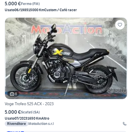
5.000 €
Fermo
(
FM
)
Usato
06/1985
15000 Km
Custom / Café racer
8
Voge Trofeo 525 ACX - 2023
5.000 €
Scafati
(
SA
)
Usato
07/2023
1650 Km
Altro
Rivenditore
MotoAction s.r.l