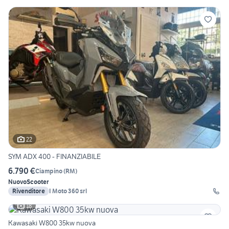
22
SYM ADX 400 - FINANZIABILE
6.790 €
Ciampino
(
RM
)
Nuovo
Scooter
Rivenditore
I Moto 360 srl
18
Kawasaki W800 35kw nuova