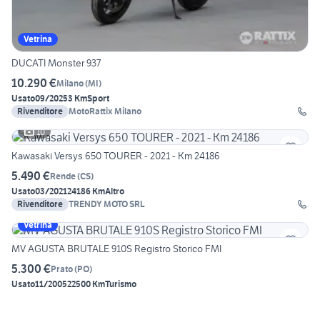
Vetrina
DUCATI Monster 937
10.290 €
Milano
(
MI
)
Usato
09/2025
3 Km
Sport
Rivenditore
MotoRattix Milano
10
Kawasaki Versys 650 TOURER - 2021 - Km 24186
5.490 €
Rende
(
CS
)
Usato
03/2021
24186 Km
Altro
Rivenditore
TRENDY MOTO SRL
Vetrina
MV AGUSTA BRUTALE 910S Registro Storico FMI
5.300 €
Prato
(
PO
)
Usato
11/2005
22500 Km
Turismo