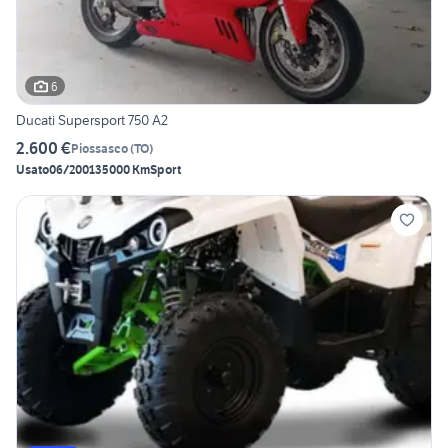
6
Ducati Supersport 750 A2
2.600 €
Piossasco
(
TO
)
Usato
06/2001
35000 Km
Sport