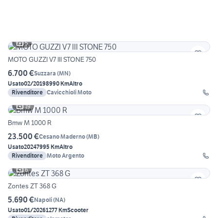
5
MOTO GUZZI V7 III STONE 750
6.700 €
Suzzara
(
MN
)
Usato
02/2019
8990 Km
Altro
Rivenditore
Cavicchioli Moto
19
Bmw M 1000 R
23.500 €
Cesano Maderno
(
MB
)
Usato
2024
7995 Km
Altro
Rivenditore
Moto Argento
6
Zontes ZT 368 G
5.690 €
Napoli
(
NA
)
Usato
01/2026
1277 Km
Scooter