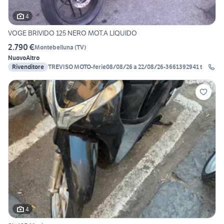
4
VOGE BRIVIDO 125 NERO MOT.A LIQUIDO
2.790 €
Montebelluna
(
TV
)
Nuovo
Altro
Rivenditore
TREVISO MOTO-ferie08/08/26 a 22/08/26-3661392941 t
4