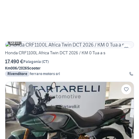
11
Honda CRF1100L Africa Twin DCT 2026 / KM 0 Tua a s
17.490 €
Palagonia
(
CT
)
Km0
06/2026
Scooter
Rivenditore
ferraro motors srl