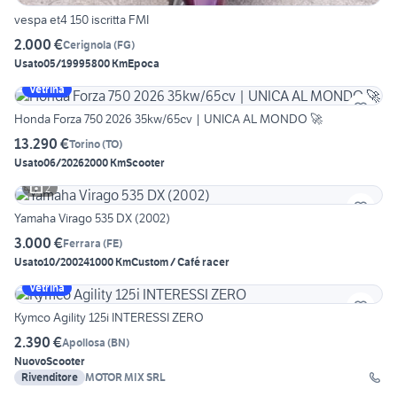
vespa et4 150 iscritta FMI
2.000 €
Cerignola
(
FG
)
Usato
05/1999
5800 Km
Epoca
Vetrina
Honda Forza 750 2026 35kw/65cv | UNICA AL MONDO 🚀
13.290 €
Torino
(
TO
)
Usato
06/2026
2000 Km
Scooter
2
Yamaha Virago 535 DX (2002)
3.000 €
Ferrara
(
FE
)
Usato
10/2002
41000 Km
Custom / Café racer
Vetrina
Kymco Agility 125i INTERESSI ZERO
2.390 €
Apollosa
(
BN
)
Nuovo
Scooter
Rivenditore
MOTOR MIX SRL