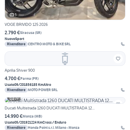
5
VOGE BRIVIDO 125 2026
2.790 €
Siracusa
(
SR
)
Nuovo
Sport
Rivenditore
CENTRO MOTO & BIKE SRL
Aprilia Shiver 900
4.700 €
Parma
(
PR
)
Usato
09/2018
56185 Km
Altro
Rivenditore
MOTO POWER SRL
29
Ducati Multistrada 1260 DUCATI MULTISTRADA 12...
14.990 €
Monza
(
MB
)
Usato
05/2019
21224 Km
Cross / Enduro
Rivenditore
Honda Point s.r.l. Milano - Monza