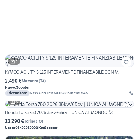
2
KYMCO AGILITY S 125 INTERAMENTE FINANZIABILE CON M
2.490 €
Massafra
(
TA
)
Nuovo
Scooter
Rivenditore
NEW CENTER MOTOR BIKERS SAS
6
Honda Forza 750 2026 35kw/65cv | UNICA AL MONDO 🚀
13.290 €
Torino
(
TO
)
Usato
06/2026
2000 Km
Scooter