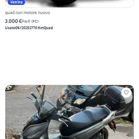
Vetrina
quad con motore nuovo
3.000 €
Forli'
(
FC
)
Usato
09/2025
2770 Km
Quad