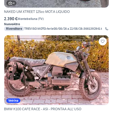
4
NAKED UM XTREET 125cc MOT.A LIQUIDO
2.390 €
Montebelluna
(
TV
)
Nuovo
Altro
Rivenditore
TREVISO MOTO-ferie08/08/26 a 22/08/26-3661392941 t
Vetrina
BMW K100 CAFE RACE - ASI - PRONTAA ALL' USO