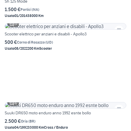
Sh 125 Mode
1.500 €
Portici
(
NA
)
Usato
01/2014
38000 Km
3
Scooter elettrico per anziani e disabili - Apollo3
500 €
Corno di Rosazzo
(
UD
)
Usato
08/2022
200 Km
Scooter
6
Suuki DR650 moto enduro anno 1992 esnte bollo
2.500 €
Oria
(
BR
)
Usato
04/1992
33000 Km
Cross / Enduro