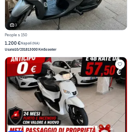
3
People s 150
1.200 €
Napoli
(
NA
)
Usato
10/2018
13000 Km
Scooter