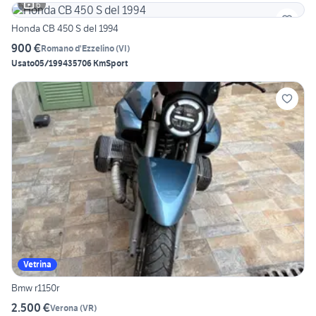
6
Honda CB 450 S del 1994
900 €
Romano d'Ezzelino
(
VI
)
Usato
05/1994
35706 Km
Sport
Vetrina
Bmw r1150r
2.500 €
Verona
(
VR
)