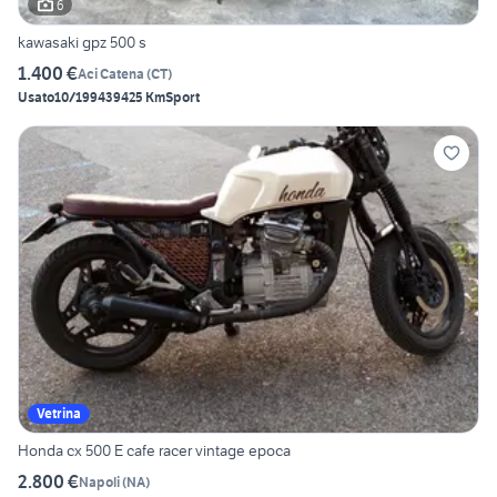
6
kawasaki gpz 500 s
1.400 €
Aci Catena
(
CT
)
Usato
10/1994
39425 Km
Sport
Vetrina
Honda cx 500 E cafe racer vintage epoca
2.800 €
Napoli
(
NA
)