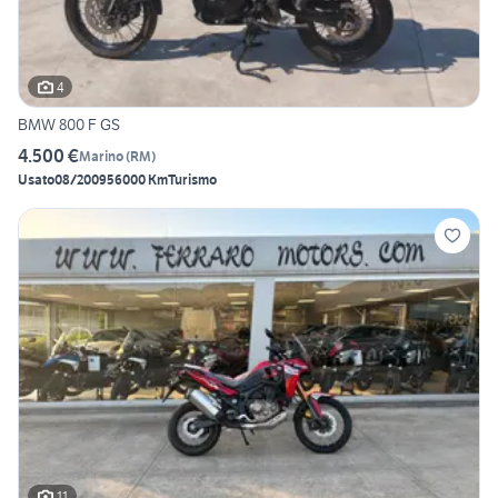
4
BMW 800 F GS
4.500 €
Marino
(
RM
)
Usato
08/2009
56000 Km
Turismo
11