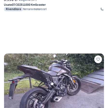
Usato
07/2025
11000 Km
Scooter
Rivenditore
ferraro motors srl