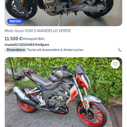
Vetrina
Moto Guzzi V100 S MANDELLO VERDE
11.500 €
Monopoli
(
BA
)
Usato
02/2024
4450 Km
Sport
Rivenditore
Tartarelli Automotive & Motorcycles