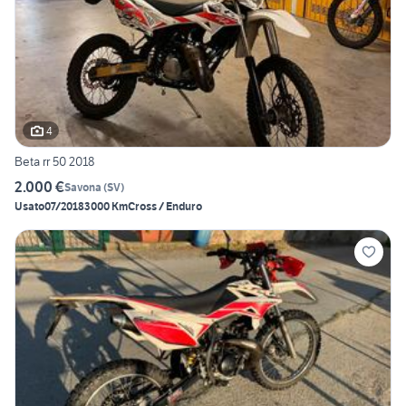
4
Beta rr 50 2018
2.000 €
Savona
(
SV
)
Usato
07/2018
3000 Km
Cross / Enduro