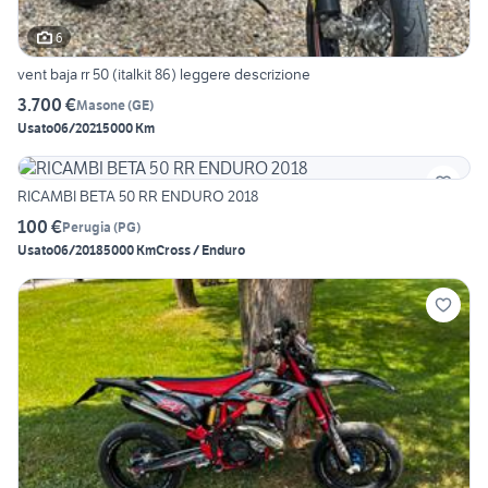
6
vent baja rr 50 (italkit 86) leggere descrizione
3.700 €
Masone
(
GE
)
Usato
06/2021
5000 Km
RICAMBI BETA 50 RR ENDURO 2018
100 €
Perugia
(
PG
)
Usato
06/2018
5000 Km
Cross / Enduro