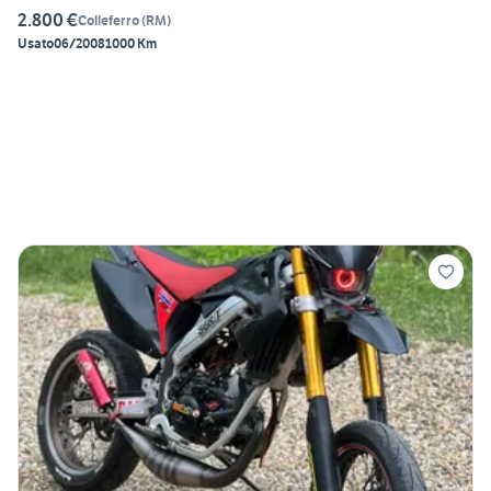
2.800 €
Colleferro
(
RM
)
Usato
06/2008
1000 Km