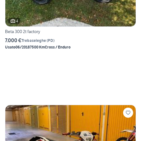
4
Beta 300 2t factory
7.000 €
Trebaseleghe
(
PD
)
Usato
06/2018
7500 Km
Cross / Enduro