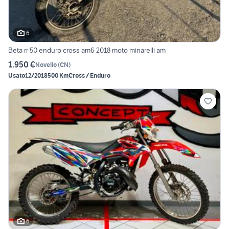
6
Beta rr 50 enduro cross am6 2018 moto minarelli am
1.950 €
Novello
(
CN
)
Usato
12/2018
500 Km
Cross / Enduro
6