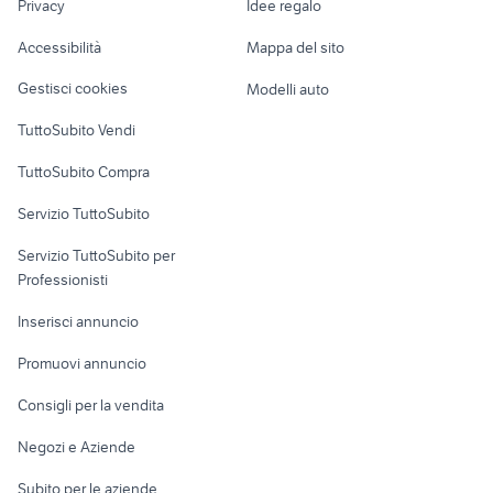
honda rc30 accessori moto
moto usate palosco
Privacy
Idee regalo
Garage e box
Caravan e Camper
Accessibilità
Mappa del sito
Loft, mansarde e
Veicoli commerciali
altro
Gestisci cookies
Modelli auto
Case vacanza
TuttoSubito Vendi
Uffici e Locali
TuttoSubito Compra
commerciali
Servizio TuttoSubito
elettronica
per la casa e la
sports e hobby
Servizio TuttoSubito per
persona
Informatica
Animali
Professionisti
Arredamento e
Console e
Accessori per
Casalinghi
Inserisci annuncio
Videogiochi
animali
Elettrodomestici
Promuovi annuncio
Audio/Video
Musica e Film
Giardino e Fai da te
Consigli per la vendita
Fotografia
Libri e Riviste
Abbigliamento e
Negozi e Aziende
Telefonia
Strumenti Musicali
Accessori
Subito per le aziende