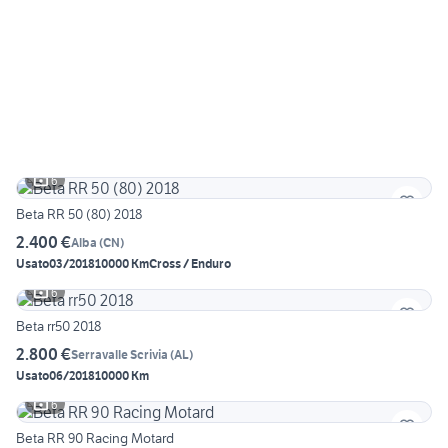
6
Beta RR 50 (80) 2018
2.400 €
Alba
(
CN
)
Usato
03/2018
10000 Km
Cross / Enduro
6
Beta rr50 2018
2.800 €
Serravalle Scrivia
(
AL
)
Usato
06/2018
10000 Km
6
Beta RR 90 Racing Motard