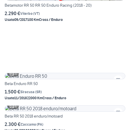
Betamotor RR 50 RR 50 Enduro Racing (2018 - 20)
2.290 €
Viterbo
(
VT
)
Usato
09/2017
100 Km
Cross / Enduro
3
Beta Enduro RR 50
1.500 €
Siracusa
(
SR
)
Usato
11/2018
22000 Km
Cross / Enduro
6
Beta RR 50 2018 enduro/motoard
2.300 €
Caccamo
(
PA
)