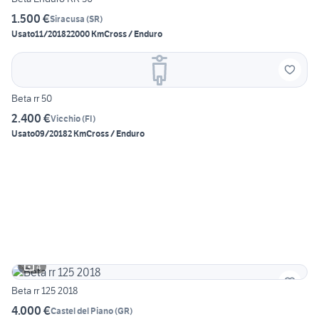
1.500 €
Siracusa
(
SR
)
Usato
11/2018
22000 Km
Cross / Enduro
Beta rr 50
2.400 €
Vicchio
(
FI
)
Usato
09/2018
2 Km
Cross / Enduro
4
Beta rr 125 2018
4.000 €
Castel del Piano
(
GR
)